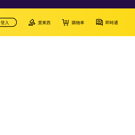
登入
賣東西
購物車
即時通