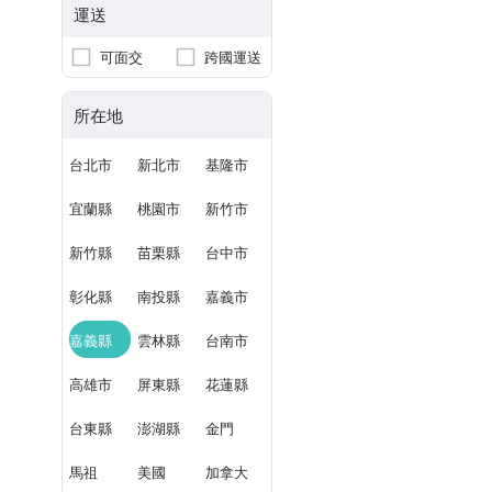
運送
可面交
跨國運送
所在地
台北市
新北市
基隆市
宜蘭縣
桃園市
新竹市
新竹縣
苗栗縣
台中市
彰化縣
南投縣
嘉義市
嘉義縣
雲林縣
台南市
高雄市
屏東縣
花蓮縣
台東縣
澎湖縣
金門
馬祖
美國
加拿大