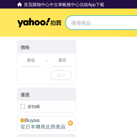
首頁
購物中心
中古車
帳務中心
信箱
App下載
Yahoo拍賣
價格
-
確定
優惠
折扣碼