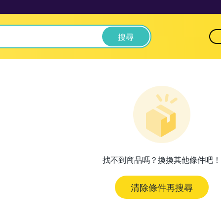
搜尋
找不到商品嗎？換換其他條件吧！
清除條件再搜尋