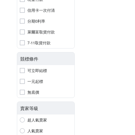
信用卡一次付清
分期0利率
萊爾富取貨付款
7-11取貨付款
競標條件
可立即結標
一元起標
無底價
賣家等級
超人氣賣家
人氣賣家