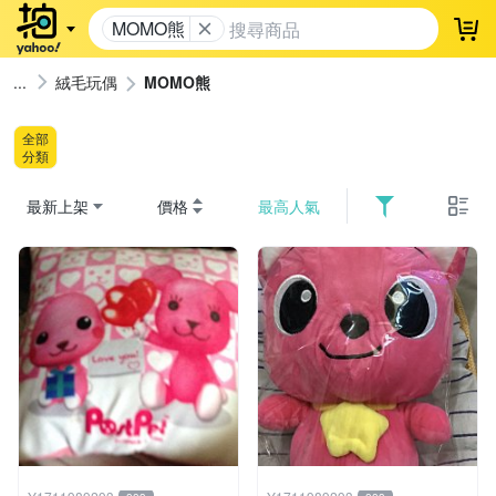
MOMO熊
登
絨毛玩偶
MOMO熊
全部
分類
最新上架
價格
最高人氣