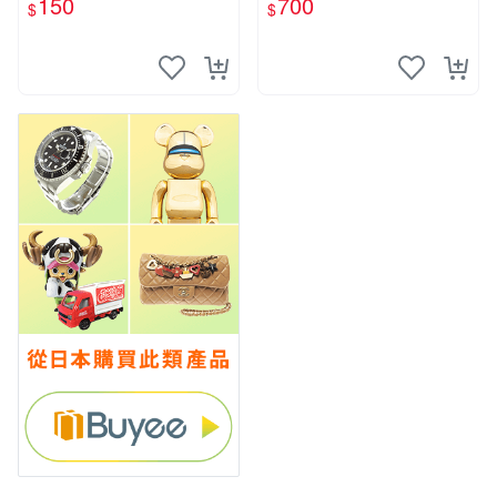
150
700
$
$