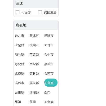
運送
可面交
跨國運送
所在地
台北市
新北市
基隆市
宜蘭縣
桃園市
新竹市
新竹縣
苗栗縣
台中市
彰化縣
南投縣
嘉義市
嘉義縣
雲林縣
台南市
高雄市
屏東縣
花蓮縣
台東縣
澎湖縣
金門
馬祖
美國
加拿大