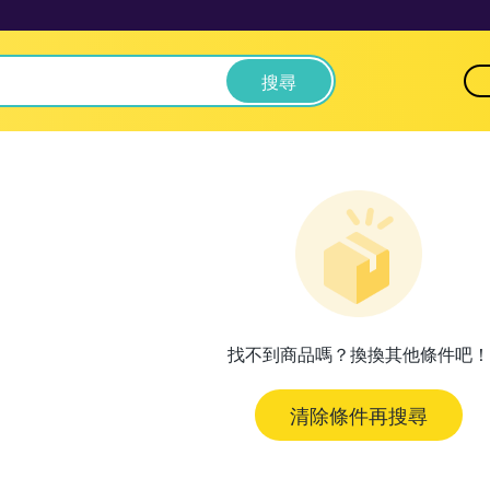
搜尋
找不到商品嗎？換換其他條件吧！
清除條件再搜尋