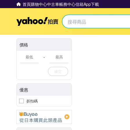
首頁
購物中心
中古車
帳務中心
信箱
App下載
Yahoo拍賣
價格
-
確定
優惠
折扣碼