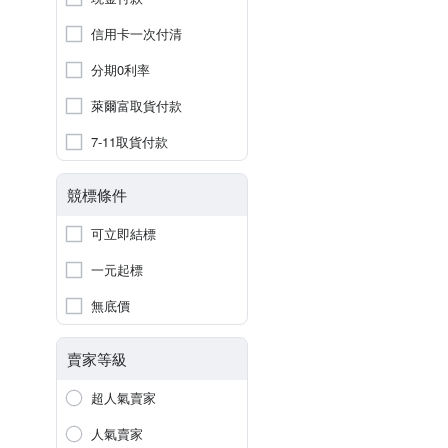
信用卡一次付清
分期0利率
萊爾富取貨付款
7-11取貨付款
競標條件
可立即結標
一元起標
無底價
賣家等級
超人氣賣家
人氣賣家