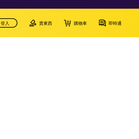
登入
賣東西
購物車
即時通