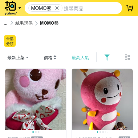
MOMO熊
登
絨毛玩偶
MOMO熊
全部
分類
最新上架
價格
最高人氣