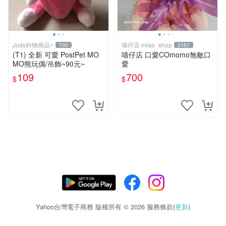
Judy好物商品~
喵仔店 miao_shop
700
3167
(T1) 全新 可愛 PostPet MO
喵仔店 口愛COmomo無敵口
MO熊玩偶/吊飾~90元~
愛
109
700
$
$
Yahoo台灣電子商務 版權所有 © 2026 服務條款(
更新
)