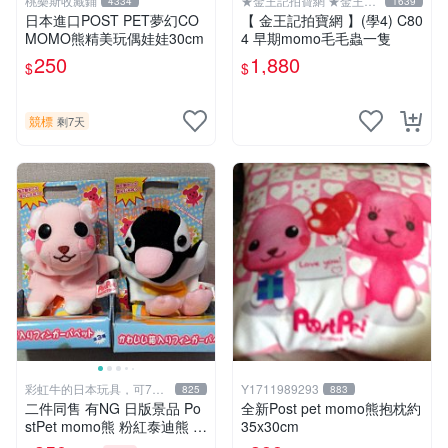
桃樂斯收藏鋪
★金王記拍寶網 ★金王記
4334
1639
拍寶趣
日本進口POST PET夢幻CO
【 金王記拍寶網 】(學4) C80
MOMO熊精美玩偶娃娃30cm
4 早期momo毛毛蟲一隻
250
1,880
$
$
競標
剩7天
彩虹牛的日本玩具，可7取
Y1711989293
825
883
付
二件同售 有NG 日版景品 Po
全新Post pet momo熊抱枕約
stPet momo熊 粉紅泰迪熊 妹
35x30cm
妹 comomo 企鵝 娃娃 布偶