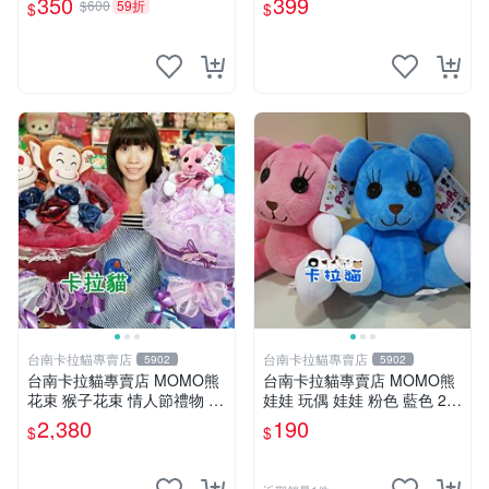
350
399
$600
59折
$
$
手指頭 娃娃
台南卡拉貓專賣店
台南卡拉貓專賣店
5902
5902
台南卡拉貓專賣店 MOMO熊
台南卡拉貓專賣店 MOMO熊
花束 猴子花束 情人節禮物 二
娃娃 玩偶 娃娃 粉色 藍色 2色
選一 可繡字 可今天寄明天到
分售
2,380
190
$
$