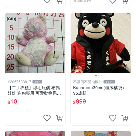
近期銷量1件
Y2067503817
不議價不另拍圖片
167
1114
【二手衣櫃】絨毛玩偶 布偶
Kunamom30cm(櫃床橘袋）
娃娃 狗狗專用 可愛動物系列
95成新
耐咬耐磨玩具 玩偶 粉紅熊寵
10
999
$
$
物玩具 1120929