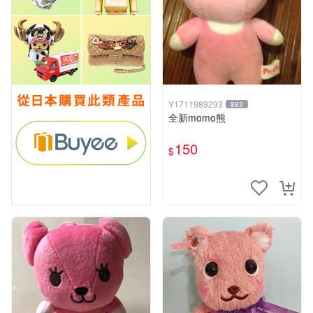
Y1711989293
883
全新momo熊
150
$