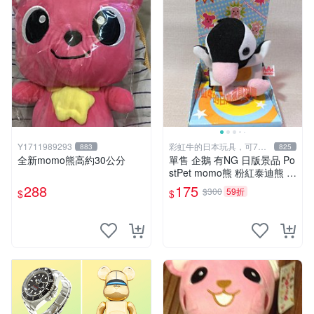
Y1711989293
彩虹牛的日本玩具，可7取
883
825
付
全新momo熊高約30公分
單售 企鵝 有NG 日版景品 Po
stPet momo熊 粉紅泰迪熊 娃
娃 布偶 手指頭 娃娃
288
175
$300
59折
$
$