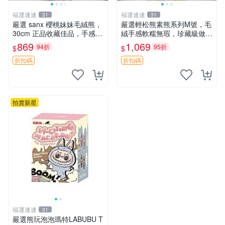
福運連連
福運連連
31
31
嚴選 sanx 櫻桃妹妹毛絨熊，
嚴選輕松熊素熊系列M號，毛
30cm 正品收藏佳品，手感極
絨手感軟糯無瑕，珍藏級做工
軟，適合贈送與收藏 櫻桃妹
推薦收藏，尺寸35cm清晰可
869
1,069
94折
95折
$
$
妹、sanx、毛絨熊
見。中古毛絨、收藏精品、毛
絨玩具
折扣碼
折扣碼
拍賣新星
福運連連
31
嚴選熊玩泡泡瑪特LABUBU T