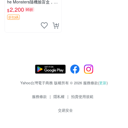
he Monsters隨機臉盲盒，萌
趣馬卡龍設計 芝麻豆豆 LAB
2,200
95折
$
UBU LABUBU THE MONST
ERS 橙色豆
折扣碼
Yahoo台灣電子商務 版權所有 © 2026 服務條款(
更新
)
服務條款
|
隱私權
|
拍賣使用規範
交易安全