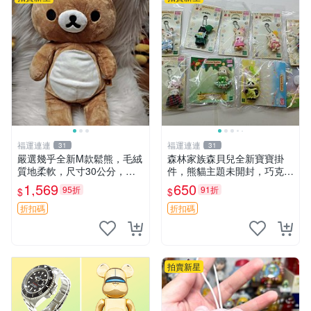
福運連連
福運連連
31
31
嚴選幾乎全新M款鬆熊，毛絨
森林家族森貝兒全新寶寶掛
質地柔軟，尺寸30公分，做
件，熊貓主題未開封，巧克力
工精緻可愛，適合收藏或贈送
兔牛奶兔郁金香兔貓吉娃娃嚴
1,569
650
95折
91折
$
$
親友。中古使用痕跡，手感依
選，適合收藏 熊貓 森林 寶寶
然優良。 鬆熊 嬰熊 毛玩偶
折扣碼
折扣碼
拍賣新星