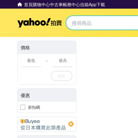
首頁
購物中心
中古車
帳務中心
信箱
App下載
Yahoo拍賣
價格
-
確定
優惠
折扣碼