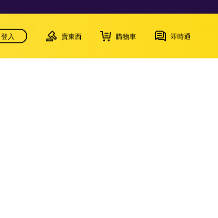
登入
賣東西
購物車
即時通