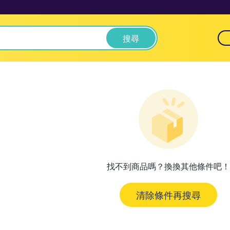
搜尋
找不到商品嗎？換換其他條件吧！
清除條件再搜尋