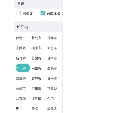
運送
可面交
跨國運送
所在地
台北市
新北市
基隆市
宜蘭縣
桃園市
新竹市
新竹縣
苗栗縣
台中市
彰化縣
南投縣
嘉義市
嘉義縣
雲林縣
台南市
高雄市
屏東縣
花蓮縣
台東縣
澎湖縣
金門
馬祖
美國
加拿大