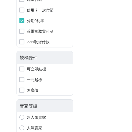
信用卡一次付清
分期0利率
萊爾富取貨付款
7-11取貨付款
競標條件
可立即結標
一元起標
無底價
賣家等級
超人氣賣家
人氣賣家