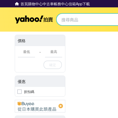
首頁
購物中心
中古車
帳務中心
信箱
App下載
Yahoo拍賣
價格
-
確定
優惠
折扣碼