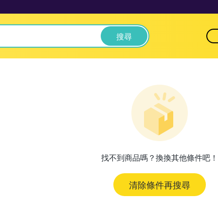
搜尋
找不到商品嗎？換換其他條件吧！
清除條件再搜尋