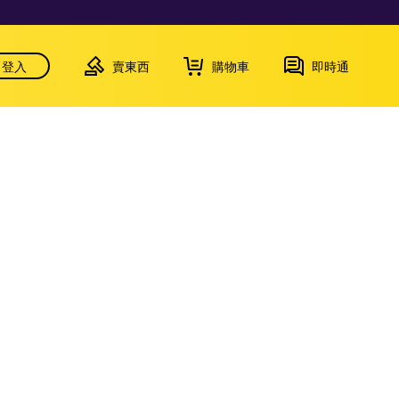
登入
賣東西
購物車
即時通