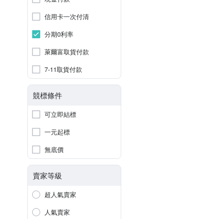
信用卡一次付清
分期0利率
萊爾富取貨付款
7-11取貨付款
競標條件
可立即結標
一元起標
無底價
賣家等級
超人氣賣家
人氣賣家