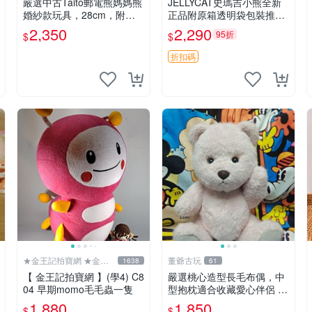
嚴選中古Taito郵電熊媽媽熊
JELLYCAT史瑪吉小熊全新
婚紗款玩具，28cm，附原
正品附原箱透明袋包裝推薦
盒，保存極佳實拍，婚紗細
透明袋 包裝盒 史瑪吉小熊
2,350
2,290
95折
$
$
節清晰可見，偶像收藏推薦
婚紗小花 玩具 模型
折扣碼
★金王記拍寶網 ★金王
董爺古玩
1638
61
記拍寶趣
【 金王記拍寶網 】(學4) C8
嚴選桃心造型長毛布偶，中
04 早期momo毛毛蟲一隻
型抱枕適合收藏愛心伴侶 桃
心抱枕 布娃娃 猛咬布偶
1,880
1,850
$
$