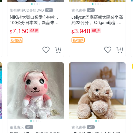
影視動漫CD專輯DVD
古色古香
57
40
NIKI超大號口袋愛心抱枕，
Jellycat巴塞羅熊太陽裝坐高
100公分日本製，新品未拆
約22公分， Origami設計，
封 胖嘟嘟收藏推薦 愛心抱
來自越南。嚴選 Recomme
7,150
3,940
95折
95折
$
$
枕 日本 抱枕
ndation！巴塞羅、 Origami
熊、Jelly
折扣碼
折扣碼
董爺古玩
古色古香
61
40