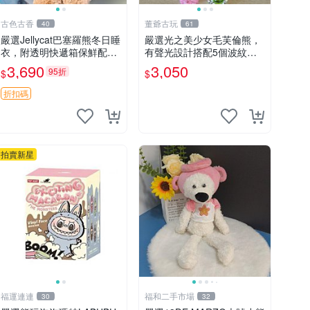
古色古香
董爺古玩
40
61
嚴選Jellycat巴塞羅熊冬日睡
嚴選光之美少女毛芙倫熊，
衣，附透明快遞箱保鮮配
有聲光設計搭配5個波紋
送，童趣可愛可收藏 巴塞羅
石，成色完美如圖。爽快附
3,690
3,050
95折
$
$
熊 睡衣 透明袋
電池，讓愛心不打折扣。 光
之美少女 毛芙倫熊 波紋石
折扣碼
有聲光
拍賣新星
福運連連
福和二手市場
30
32