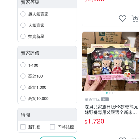
amy櫻花巧藝 嬰熊盲盒娃娃
賣家等級
樂趣盲盒
超人氣賣家
人氣賣家
拍賣新星
賣家評價
1-100
高於100
高於1,000
高於10,000
董爺古玩
61
森貝兒家族日版FS餅乾熊兄
妹野餐專用裝嚴選全新未開
時間
封，包含兩組大童款紙盒
1,720
$
裝，適合收藏與分享。 餅乾
新刊登
即將結標
熊兄妹、野餐、收藏