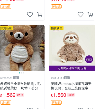
速出貨。建議入手！ 中古
玩偶 滬漫
折扣碼
折扣碼
拍賣新星
拍賣新星
福運連連
福運連連
30
30
嚴選幾乎全新M款鬆熊，毛
英國Warmies小樹懶瓦姆安
絨質地柔軟，尺寸30公分，
撫玩偶，全新正品附原廠吊
做工精緻可愛，適合收藏或
牌與防塵袋，內藏薰衣草可
1,569
1,560
95折
95折
$
$
贈送親友。中古使用痕跡，
加熱，適合各個年齡層，冷
手感依然優良。 鬆熊 嬰熊
暖兩用享受抱抱樂趣，不容
折扣碼
折扣碼
毛玩偶
錯過嚴選好物 溫暖 冷感