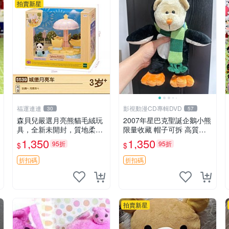
拍賣新星
福運連連
影視動漫CD專輯DVD
30
57
森貝兒嚴選月亮熊貓毛絨玩
2007年星巴克聖誕企鵝小熊
具，全新未開封，質地柔軟
限量收藏 帽子可拆 高質手
適合收藏 月亮熊貓 毛絨玩
感超愛 聖誕限定 星巴克企
1,350
1,350
95折
95折
$
$
具 新款 儲倉直銷
鵝 小熊杯墊
折扣碼
折扣碼
拍賣新星