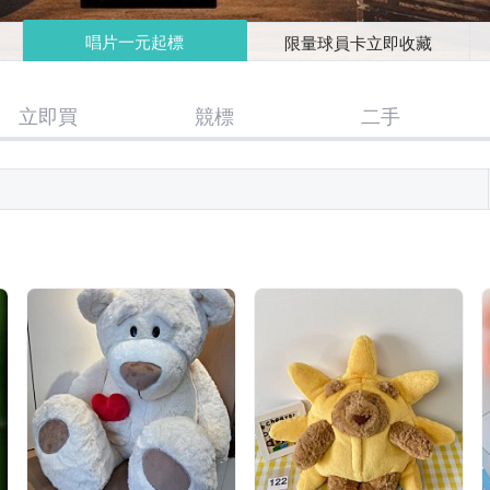
唱片一元起標
限量球員卡立即收藏
立即買
競標
二手