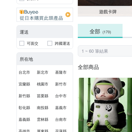
遊戲卡牌
全部
運送
(170)
可面交
跨國運送
1 ~ 60 筆結果
所在地
全部商品
台北市
新北市
基隆市
宜蘭縣
桃園市
新竹市
新竹縣
苗栗縣
台中市
彰化縣
南投縣
嘉義市
嘉義縣
雲林縣
台南市
高雄市
屏東縣
花蓮縣