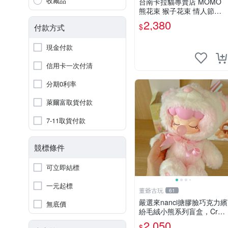
收藏品
台南卡拉貓專賣店 MOMO
熊花束 猴子花束 情人節禮
物 二選一 可繡字 可今天寄
2,380
$
付款方式
明天到
現金付款
信用卡一次付清
分期0利率
萊爾富取貨付款
7-11取貨付款
競標條件
可立即結標
一元起標
董爺古玩
61
嚴選來nanci搪膠臉巧克力繽
無底價
紛毛絨小熊系列盲盒，Crea
my櫻花巧藝盲盒 隱藏款Cre
2,050
$