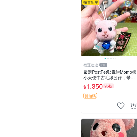
拍賣新星
福運連連
30
嚴選PostPet郵電熊Momo熊
小天使中古毛絨公仔，帶標
牌保存完好。絕版稀有少見
1,350
95折
$
收藏品，微瑕可接受，狀態
如圖。所見即所得，毛絨精
折扣碼
品嚴選推薦。 中古收藏