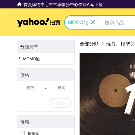
首頁
購物中心
中古車
帳務中心
信箱
App下載
Yahoo拍賣
MOMO熊
玩具、模型與
分類清單
MOMO熊
價格
-
確定
優惠
折扣碼