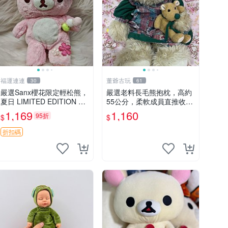
福運連連
董爺古玩
30
61
嚴選Sanx櫻花限定輕松熊，
嚴選老料長毛熊抱枕，高約
夏日 LIMITED EDITION 粉
55公分，柔軟成員直推收藏
色毛絨熊，背有拉鏈設計，
長毛熊 柔軟熊抱枕 55公分
1,169
1,160
95折
$
$
肚內填充豆袋，精致工藝呈
現，狀態如新，適合收藏與
折扣碼
送人 櫻花、