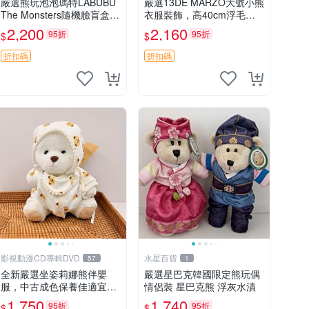
嚴選熊玩泡泡瑪特LABUBU
嚴選13DE MARZO大號小熊
The Monsters隨機臉盲盒，
衣服裝飾，高40cm浮毛浮
萌趣馬卡龍設計 芝麻豆豆 L
灰，詳觀後再拍。二手收藏
2,200
2,160
95折
95折
$
$
ABUBU LABUBU THE MO
請珍惜。 13DE MARZO 二
NSTERS 橙色豆
手 小熊 衣服裝飾
折扣碼
折扣碼
影視動漫CD專輯DVD
水星百貨
57
1
全新嚴選坐姿莉娜熊伴嬰
嚴選星巴克韓國限定熊玩偶
服，中古成色保養佳適宜收
情侶裝 星巴克熊 浮灰水漬
藏。無盒子但品質完好，快
1,750
1,740
95折
95折
$
$