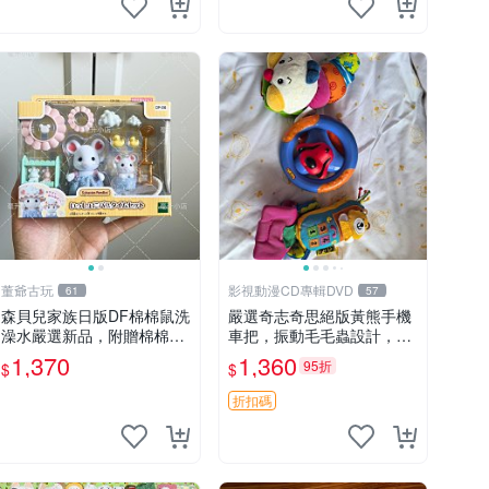
董爺古玩
影視動漫CD專輯DVD
61
57
森貝兒家族日版DF棉棉鼠洗
嚴選奇志奇思絕版黃熊手機
澡水嚴選新品，附贈棉棉鼠
車把，振動毛毛蟲設計，直
媽媽與嬰兒及配件。-paper
SALE 售不退不換 毛毛蟲 手
1,370
1,360
95折
$
$
盒裝，輕便設計方便攜帶。
機 車把
棉棉鼠 棉玩 公仔
折扣碼