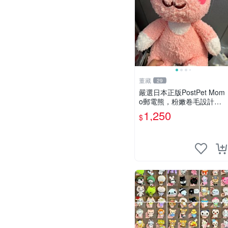
董藏
29
嚴選日本正版PostPet Mom
o郵電熊，粉嫩卷毛設計，
附原裝包裝與吊牌，超Reco
1,250
$
mmended收藏品 1095 玩偶
包裝