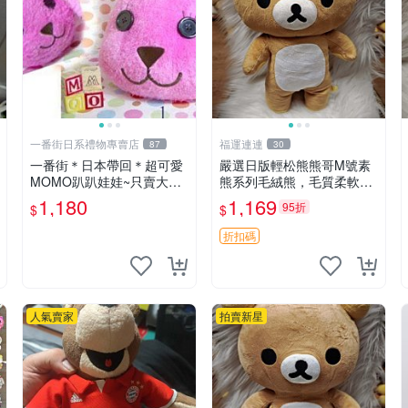
一番街日系禮物專賣店
福運連連
87
30
一番街＊日本帶回＊超可愛
嚴選日版輕松熊熊哥M號素
MOMO趴趴娃娃~只賣大隻
熊系列毛絨熊，毛質柔軟，
的1號~單隻價～生日禮物
精緻可愛，尺寸35cm，保
1,180
1,169
95折
$
$
存狀態優異。收藏或贈送皆
為佳選。 中古 毛絨熊 毛玩
折扣碼
偶
人氣賣家
拍賣新星