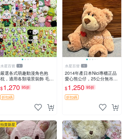
水星百貨
水星百貨
1
1
嚴選各式萌趣動漫角色抱
2014年產日本Nici專櫃正品
枕，適用各類場景裝飾 毛絨
愛心熊公仔，25公分無吊牌
玩具、卡通抱枕、趣味玩偶
全新 愛心熊 公仔 熊抱玩偶
1,270
1,250
95折
95折
$
$
折扣碼
折扣碼
拍賣新星