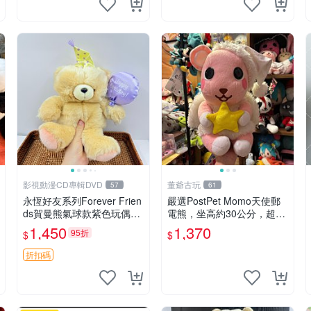
影視動漫CD專輯DVD
董爺古玩
57
61
永恆好友系列Forever Frien
嚴選PostPet Momo天使郵
ds賀曼熊氣球款紫色玩偶
電熊，坐高約30公分，超萌
（鼻子稍有磨損） 中古玩具
可愛收藏首選 天使郵電熊 M
1,450
1,370
95折
$
$
氣球熊 玩偶
omo熊 玩具
折扣碼