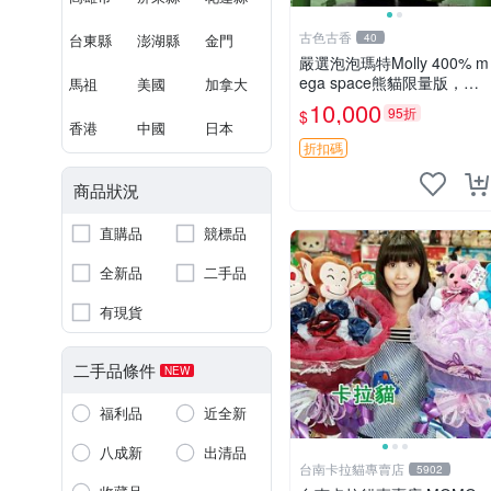
古色古香
台東縣
澎湖縣
金門
40
嚴選泡泡瑪特Molly 400% m
ega space熊貓限量版，全
馬祖
美國
加拿大
新附原Packaging。拍下即
10,000
95折
$
視頻確認。 泡泡瑪特 Molly
香港
中國
日本
400% 熊貓 新
折扣碼
商品狀況
直購品
競標品
全新品
二手品
有現貨
二手品條件
NEW
福利品
近全新
八成新
出清品
台南卡拉貓專賣店
5902