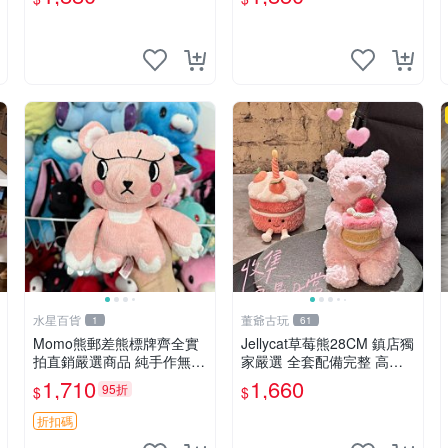
水星百貨
董爺古玩
1
61
Momo熊郵差熊標牌齊全實
Jellycat草莓熊28CM 鎮店獨
拍直銷嚴選商品 純手作無修
家嚴選 全套配備完整 高品
圖可收藏 郵差熊 Momo熊
質收藏好物 紋章 玩具熊 定
1,710
1,660
95折
$
$
標牌 商品
制熊
折扣碼