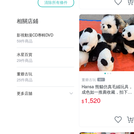
清除所有條件
相關店鋪
影視動漫CD專輯DVD
59件商品
水星百貨
29件商品
董爺古玩
25件商品
董爺古玩
61
Hansa 熊貓仿真毛絨玩具，
成色如一推薦收藏，拍下無
更多店舖
疑心 熊貓 毛絨玩具 收藏
1,520
$