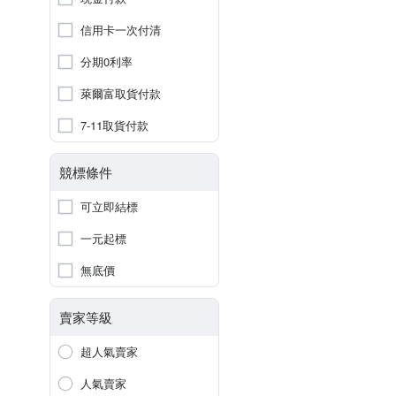
信用卡一次付清
分期0利率
萊爾富取貨付款
7-11取貨付款
競標條件
可立即結標
一元起標
無底價
賣家等級
超人氣賣家
人氣賣家