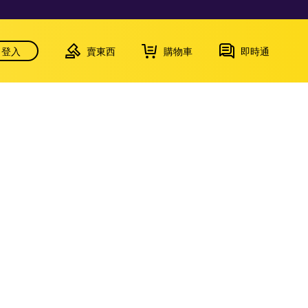
登入
賣東西
購物車
即時通