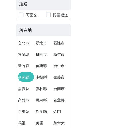
運送
可面交
跨國運送
所在地
台北市
新北市
基隆市
宜蘭縣
桃園市
新竹市
新竹縣
苗栗縣
台中市
彰化縣
南投縣
嘉義市
嘉義縣
雲林縣
台南市
高雄市
屏東縣
花蓮縣
台東縣
澎湖縣
金門
馬祖
美國
加拿大