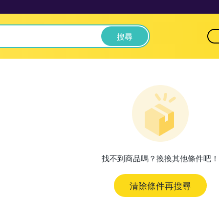
搜尋
找不到商品嗎？換換其他條件吧！
清除條件再搜尋