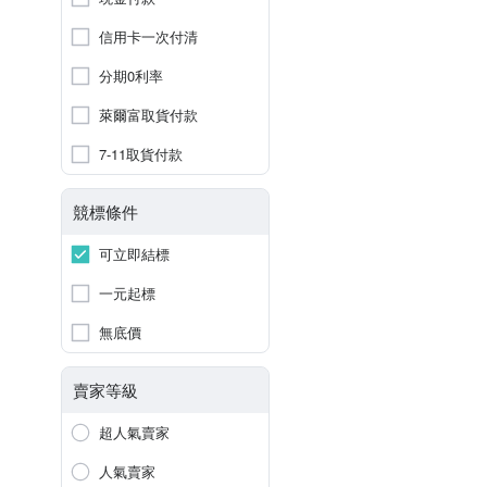
信用卡一次付清
分期0利率
萊爾富取貨付款
7-11取貨付款
競標條件
可立即結標
一元起標
無底價
賣家等級
超人氣賣家
人氣賣家