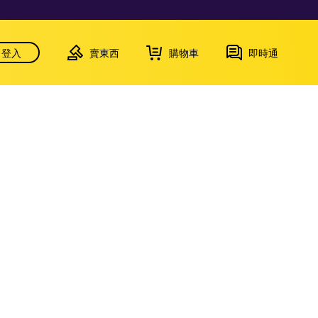
登入
賣東西
購物車
即時通