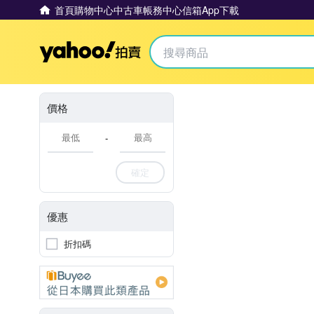
首頁
購物中心
中古車
帳務中心
信箱
App下載
Yahoo拍賣
價格
-
確定
優惠
折扣碼