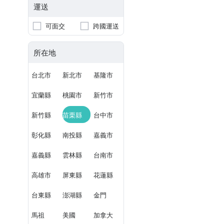
運送
可面交
跨國運送
所在地
台北市
新北市
基隆市
宜蘭縣
桃園市
新竹市
新竹縣
苗栗縣
台中市
彰化縣
南投縣
嘉義市
嘉義縣
雲林縣
台南市
高雄市
屏東縣
花蓮縣
台東縣
澎湖縣
金門
馬祖
美國
加拿大