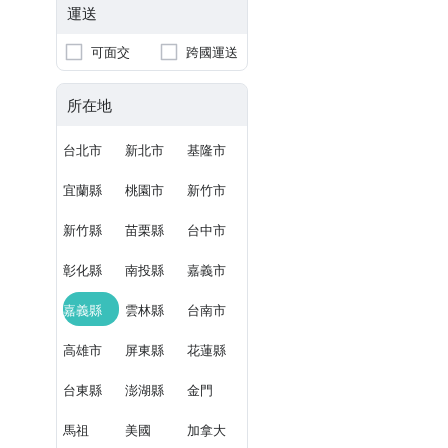
運送
可面交
跨國運送
所在地
台北市
新北市
基隆市
宜蘭縣
桃園市
新竹市
新竹縣
苗栗縣
台中市
彰化縣
南投縣
嘉義市
嘉義縣
雲林縣
台南市
高雄市
屏東縣
花蓮縣
台東縣
澎湖縣
金門
馬祖
美國
加拿大