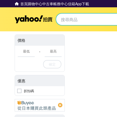
首頁
購物中心
中古車
帳務中心
信箱
App下載
Yahoo拍賣
價格
-
確定
優惠
折扣碼