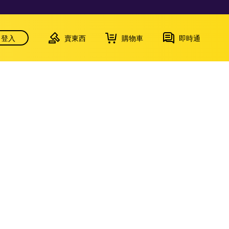
登入
賣東西
購物車
即時通