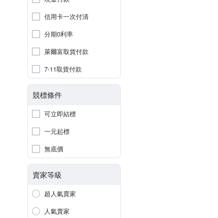
信用卡一次付清
分期0利率
萊爾富取貨付款
7-11取貨付款
競標條件
可立即結標
一元起標
無底價
賣家等級
超人氣賣家
人氣賣家