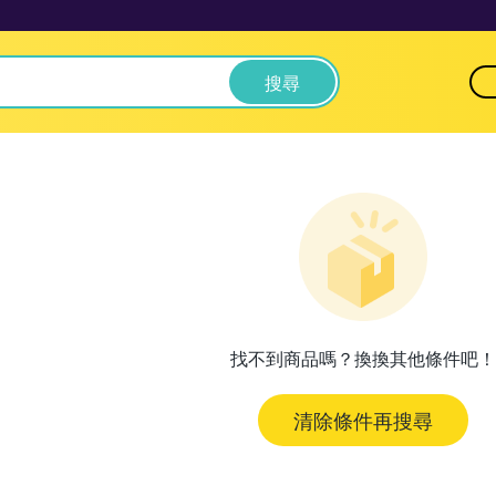
搜尋
找不到商品嗎？換換其他條件吧！
清除條件再搜尋