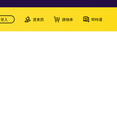
登入
賣東西
購物車
即時通