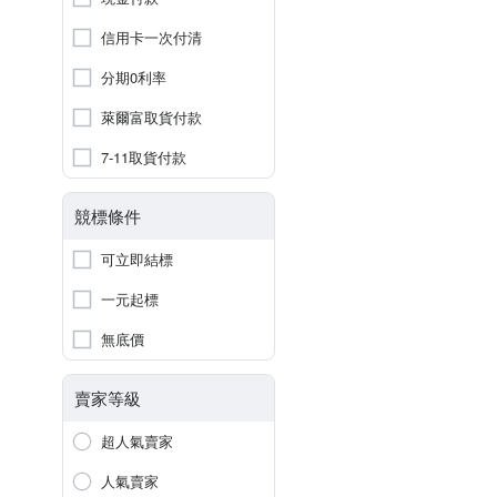
信用卡一次付清
分期0利率
萊爾富取貨付款
7-11取貨付款
競標條件
可立即結標
一元起標
無底價
賣家等級
超人氣賣家
人氣賣家