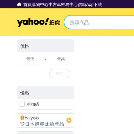
首頁
購物中心
中古車
帳務中心
信箱
App下載
Yahoo拍賣
價格
-
確定
優惠
折扣碼