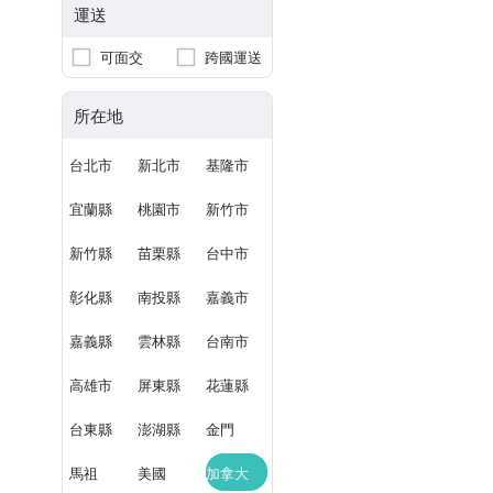
運送
可面交
跨國運送
所在地
台北市
新北市
基隆市
宜蘭縣
桃園市
新竹市
新竹縣
苗栗縣
台中市
彰化縣
南投縣
嘉義市
嘉義縣
雲林縣
台南市
高雄市
屏東縣
花蓮縣
台東縣
澎湖縣
金門
馬祖
美國
加拿大