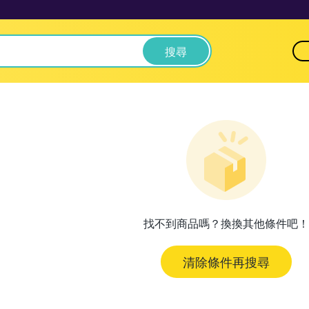
搜尋
找不到商品嗎？換換其他條件吧！
清除條件再搜尋