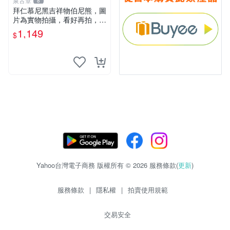
泉古堂
8
拜仁慕尼黑吉祥物伯尼熊，圖
片為實物拍攝，看好再拍，不
退不換-187978
1,149
$
Yahoo台灣電子商務 版權所有 © 2026 服務條款(
更新
)
服務條款
|
隱私權
|
拍賣使用規範
交易安全