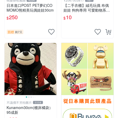
桃樂斯收藏鋪
Y2067503817
4334
167
日本進口POST PET夢幻CO
【二手衣櫃】絨毛玩偶 布偶
MOMO熊精美玩偶娃娃30cm
娃娃 狗狗專用 可愛動物系列
耐咬耐磨玩具 玩偶 粉紅熊寵
250
10
$
$
物玩具 1120929
競標
剩7天
不議價不另拍圖片
1114
Kunamom30cm(櫃床橘袋）
95成新