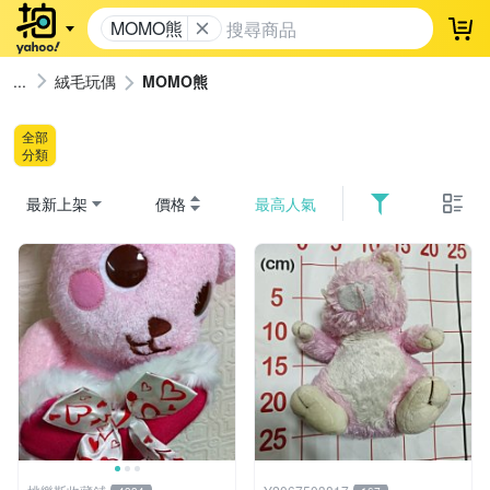
MOMO熊
登
絨毛玩偶
MOMO熊
全部
分類
最新上架
價格
最高人氣