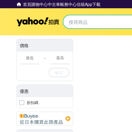
首頁
購物中心
中古車
帳務中心
信箱
App下載
Yahoo拍賣
價格
-
確定
優惠
折扣碼