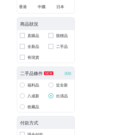
香港
中國
日本
商品狀況
直購品
競標品
全新品
二手品
有現貨
二手品條件
清除
NEW
福利品
近全新
八成新
出清品
收藏品
付款方式
現金付款