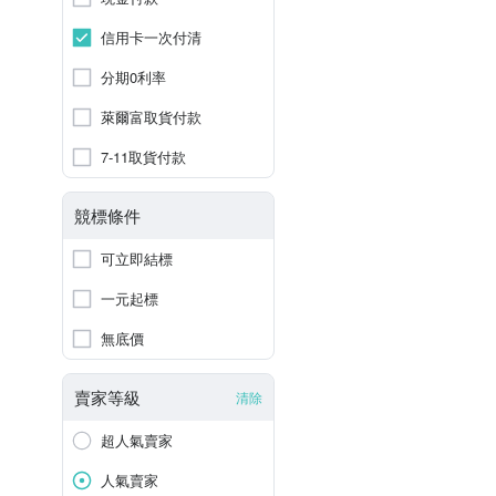
信用卡一次付清
分期0利率
萊爾富取貨付款
7-11取貨付款
競標條件
可立即結標
一元起標
無底價
賣家等級
清除
超人氣賣家
人氣賣家