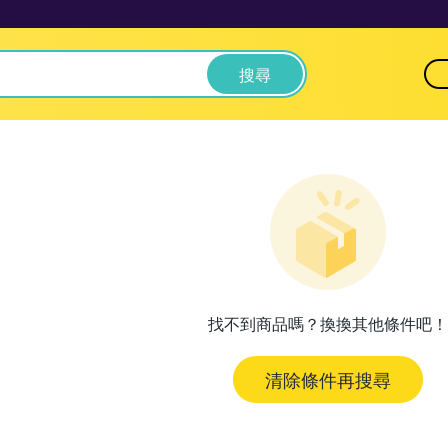
搜尋
找不到商品嗎？換換其他條件吧！
清除條件再搜尋