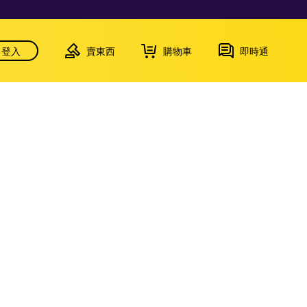
登入
賣東西
購物車
即時通