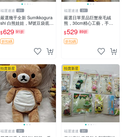
福運連連
福運連連
31
31
嚴選幾乎全新 Sumikkogura
嚴選日單景品巨蟹座毛絨
shi 白熊娃娃，M號豆袋底
熊，30cm精心工藝，手感
部，穩固不易倒，毛絨布標
軟糯推薦收藏送人 巨蟹座
629
529
91折
89折
$
$
附贈，極致軟糯手感，精工
毛絨玩具 精緻做工
細作值得典藏，尺寸24c
折扣碼
折扣碼
m，收藏佳品贈禮
拍賣新星
拍賣新星
福運連連
福運連連
31
31