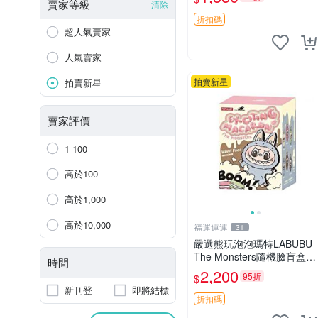
收藏品，微瑕可接受，狀態
賣家等級
清除
如圖。所見即所得，毛絨精
折扣碼
品嚴選推薦。 中古收藏
超人氣賣家
人氣賣家
拍賣新星
拍賣新星
賣家評價
1-100
高於100
高於1,000
高於10,000
福運連連
31
嚴選熊玩泡泡瑪特LABUBU
The Monsters隨機臉盲盒，
時間
萌趣馬卡龍設計 芝麻豆豆 L
2,200
95折
$
ABUBU LABUBU THE MO
新刊登
即將結標
NSTERS 橙色豆
折扣碼