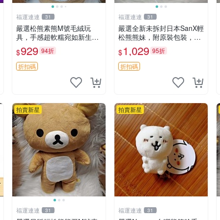
福運連連
福運連連
31
31
嚴選松熊素熊M號毛絨玩
嚴選全新未拆封日本SanX輕
具，手感超軟糯宛如新生，
松熊熊妹，附原裝包裝，毛
細節精緻完美無瑕，推薦送
絨質地極佳，細膩可愛，推
929
1,029
94折
95折
$
$
禮或珍藏，中古狀態保養得
薦收藏兼送禮，適合女性好
宜。 松熊 素熊 毛絨doll
友或家人，限量釋出。鬆
折扣碼
折扣碼
熊、熊玩偶、收藏品
拍賣新星
拍賣新星
福運連連
福運連連
31
31