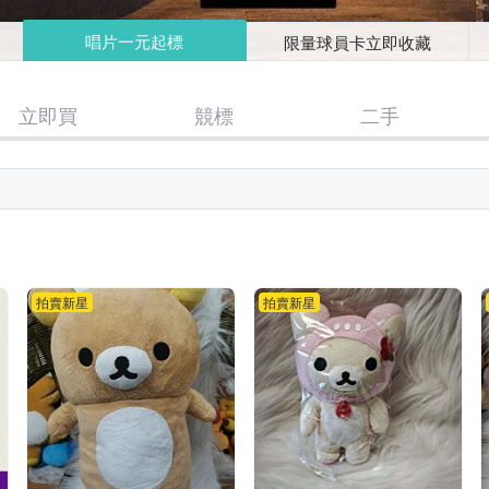
唱片一元起標
限量球員卡立即收藏
立即買
競標
二手
拍賣新星
拍賣新星