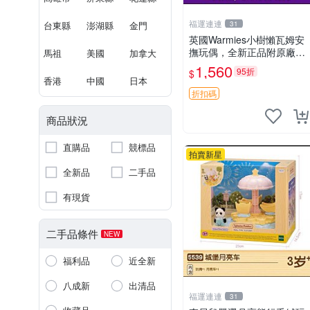
福運連連
台東縣
澎湖縣
金門
31
英國Warmies小樹懶瓦姆安
撫玩偶，全新正品附原廠吊
馬祖
美國
加拿大
牌與防塵袋，內藏薰衣草可
1,560
95折
$
加熱，適合各個年齡層，冷
香港
中國
日本
暖兩用享受抱抱樂趣，不容
折扣碼
錯過嚴選好物 溫暖 冷感
商品狀況
直購品
競標品
拍賣新星
全新品
二手品
有現貨
二手品條件
NEW
福利品
近全新
八成新
出清品
福運連連
31