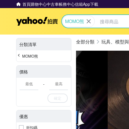
首頁
購物中心
中古車
帳務中心
信箱
App下載
Yahoo拍賣
MOMO熊
玩具、模型與
分類清單
MOMO熊
價格
-
確定
優惠
折扣碼