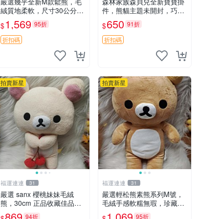
嚴選幾乎全新M款鬆熊，毛
森林家族森貝兒全新寶寶掛
絨質地柔軟，尺寸30公分，
件，熊貓主題未開封，巧克
做工精緻可愛，適合收藏或
力兔牛奶兔郁金香兔貓吉娃
1,569
650
95折
91折
$
$
贈送親友。中古使用痕跡，
娃嚴選，適合收藏 熊貓 森
手感依然優良。 鬆熊 嬰熊
林 寶寶
折扣碼
折扣碼
毛玩偶
拍賣新星
拍賣新星
福運連連
福運連連
31
31
嚴選 sanx 櫻桃妹妹毛絨
嚴選輕松熊素熊系列M號，
熊，30cm 正品收藏佳品，
毛絨手感軟糯無瑕，珍藏級
手感極軟，適合贈送與收藏
做工推薦收藏，尺寸35cm
869
1,069
94折
95折
$
$