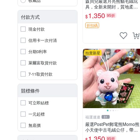
收藏品
森貝兒嚴選月亮熊貓毛絨玩
具，全新未開封，質地柔軟
適合收藏 月亮熊貓 毛絨玩
1,350
95折
$
付款方式
具 新款 儲倉直銷
折扣碼
現金付款
信用卡一次付清
分期0利率
拍賣新星
萊爾富取貨付款
7-11取貨付款
競標條件
可立即結標
一元起標
福運連連
31
嚴選PostPet郵電熊Momo熊
無底價
小天使中古毛絨公仔，帶標
牌保存完好。絕版稀有少見
1,350
95折
$