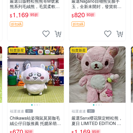
嚴選日版輕松熊熊哥M號素
嚴選Nagano自嘲熊笑臉手
熊系列毛絨熊，毛質柔軟，
玉，全新未開封，發貨前視
精緻可愛，尺寸35cm，保
頻確認，海南 廣西 貴州 嚴
1,169
820
95折
93折
$
$
存狀態優異。收藏或贈送皆
選Nagano自嘲熊笑臉手
為佳選。 中古 毛絨熊 毛玩
玉，全新未開封，發貨前視
折扣碼
折扣碼
偶
頻確認，四川 重慶 內
拍賣新星
拍賣新星
福運連連
福運連連
31
31
Chiikawa站姿飛鼠莫莫咖毛
嚴選Sanx櫻花限定輕松熊，
絨公仔日版推薦 托腮呆萌可
夏日 LIMITED EDITION 粉
愛 15cm豆袋底部 當代嚴選
色毛絨熊，背有拉鏈設計，
670
1,169
92折
95折
$
$