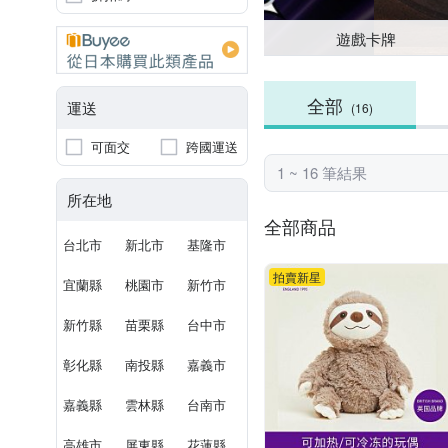
遊戲卡牌
全部
運送
(16)
可面交
跨國運送
1 ~ 16 筆結果
所在地
全部商品
台北市
新北市
基隆市
拍賣新星
宜蘭縣
桃園市
新竹市
新竹縣
苗栗縣
台中市
彰化縣
南投縣
嘉義市
嘉義縣
雲林縣
台南市
高雄市
屏東縣
花蓮縣