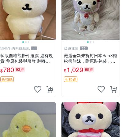
劉先生的挖寶基地
福運連連
1
30
韓版自嘲熊掛件推薦 還有現
嚴選全新未拆封日本SanX輕
貨 帶原包裝與吊牌 胖嘟嘟
松熊熊妹，附原裝包裝，毛
超可愛 毛絨手感佳 小熊掛
絨質地極佳，細膩可愛，推
780
1,029
93折
95折
$
$
件 自嘲抱枕 小熊抱枕
薦收藏兼送禮，適合女性好
友或家人，限量釋出。鬆
折扣碼
折扣碼
熊、熊玩偶、收藏品