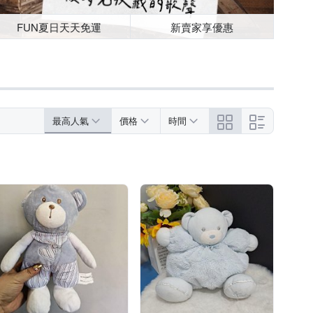
FUN夏日天天免運
新賣家享優惠
最高人氣
價格
時間