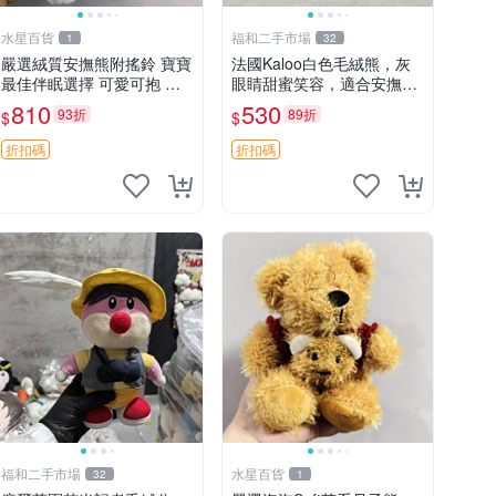
水星百貨
福和二手市場
1
32
嚴選絨質安撫熊附搖鈴 寶寶
法國Kaloo白色毛絨熊，灰
最佳伴眠選擇 可愛可抱 絨
眼睛甜蜜笑容，適合安撫逗
毛玩具 安撫熊 嬰兒用
趣可愛，柔軟面料手感佳。
810
530
93折
89折
$
$
14 白色安撫熊 毛絨玩具 寶
寶逗樂具
折扣碼
折扣碼
福和二手市場
水星百貨
32
1