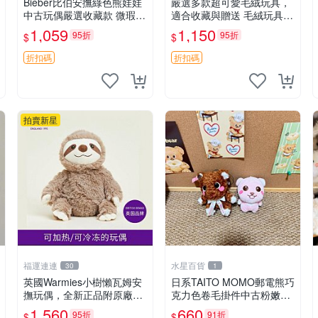
Bieber比伯安撫綠色熊娃娃
嚴選多款超可愛毛絨玩具，
中古玩偶嚴選收藏款 微瑕輕
適合收藏與贈送 毛絨玩具、
度使用 Bieber綠熊娃娃 中
抱枕、公仔
1,059
1,150
95折
95折
$
$
古玩偶 微瑕
折扣碼
折扣碼
拍賣新星
福運連連
水星百貨
30
1
英國Warmies小樹懶瓦姆安
日系TAITO MOMO郵電熊巧
撫玩偶，全新正品附原廠吊
克力色卷毛掛件中古粉嫩玩
牌與防塵袋，內藏薰衣草可
偶微瑕推薦 postpet momo
1,560
660
95折
91折
$
$