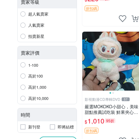
紀念 金屬搖鈴 新手媽咪推
賣家等級
薦 長頸鹿 抓rary 搖鈴
折扣碼
超人氣賣家
人氣賣家
拍賣新星
賣家評價
1-100
高於100
高於1,000
高於10,000
影視動漫CD專輯DVD
57
嚴選MOKOKO小甜心，美味
甜點推薦試吃裝 鮮果夾心糖
時間
果，甜蜜滋味享不停 薄荷草
1,010
95折
$
莓 奶油心 60粒 mini小甜心
新刊登
即將結標
糖果，水果味夾心零食裝 心
折扣碼
形糖果 60