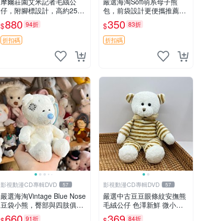
摩爾莊園艾米記者毛絨公
嚴選海淘Soft萌系母子熊
仔，附腳標設計，高約25公
包，前袋設計更便攜推薦收
分，全新未拆封，限量珍
藏 母子熊 軟綿綿 包包
880
350
94折
83折
$
$
藏。艾米記者 毛絨公仔 超
萌玩偶
折扣碼
折扣碼
影視動漫CD專輯DVD
影視動漫CD專輯DVD
57
57
嚴選海淘Vintage Blue Nose
嚴選中古豆豆眼條紋安撫熊
豆袋小熊，臀部與四肢俱
毛絨公仔 色澤新鮮 微小瑕
全，坐高11公分，附原盒與
疵可收藏 中古 安撫熊 條紋
660
369
91折
84折
$
$