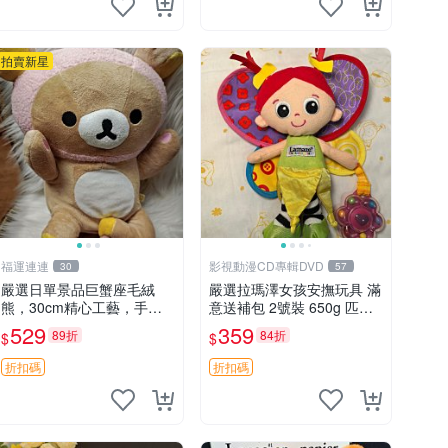
拍賣新星
福運連連
影視動漫CD專輯DVD
30
57
嚴選日單景品巨蟹座毛絨
嚴選拉瑪澤女孩安撫玩具 滿
熊，30cm精心工藝，手感
意送補包 2號裝 650g 匹配
軟糯推薦收藏送人 巨蟹座
嬰幼童舒壓好伴侶 女孩專用
529
359
89折
84折
$
$
毛絨玩具 精緻做工
安心選擇 安撫玩偶 衝包 玩
具
折扣碼
折扣碼