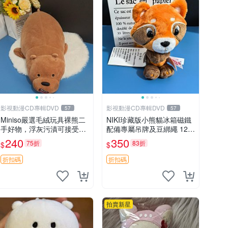
影視動漫CD專輯DVD
影視動漫CD專輯DVD
57
57
Miniso嚴選毛絨玩具裸熊二
NIKI珍藏版小熊貓冰箱磁鐵
手好物，浮灰污漬可接受。
配備專屬吊牌及豆綁繩 12c
請詳閱照片再下單，售出不
m 廢品嚴選 好評推薦 小熊
240
350
75折
83折
$
$
退不換。全新品相收藏推
貓冰箱貼 磁鐵掛件 冰箱飾
薦。 裸熊 毛絨玩具 收藏
品
折扣碼
折扣碼
拍賣新星