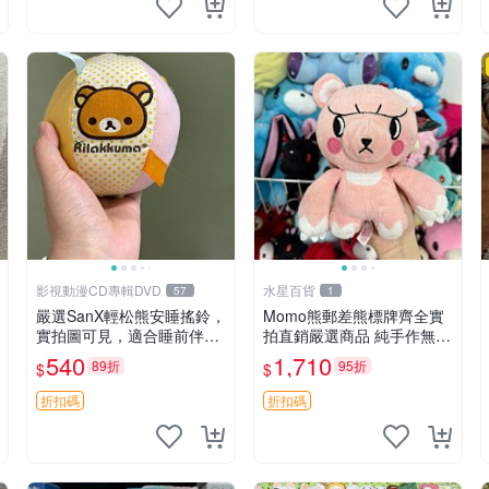
影視動漫CD專輯DVD
水星百貨
57
1
嚴選SanX輕松熊安睡搖鈴，
Momo熊郵差熊標牌齊全實
實拍圖可見，適合睡前伴
拍直銷嚴選商品 純手作無修
侶， Picks安撫好物 0325
圖可收藏 郵差熊 Momo熊
540
1,710
89折
95折
$
$
懸吊 電腦
標牌 商品
折扣碼
折扣碼