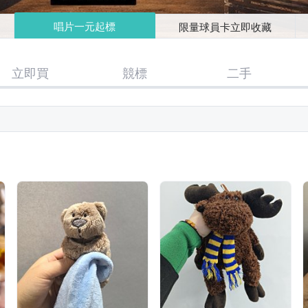
唱片一元起標
限量球員卡立即收藏
立即買
競標
二手