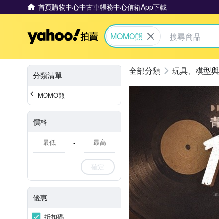
首頁
購物中心
中古車
帳務中心
信箱
App下載
Yahoo拍賣
MOMO熊
玩具、模型與
分類清單
MOMO熊
價格
-
確定
優惠
折扣碼