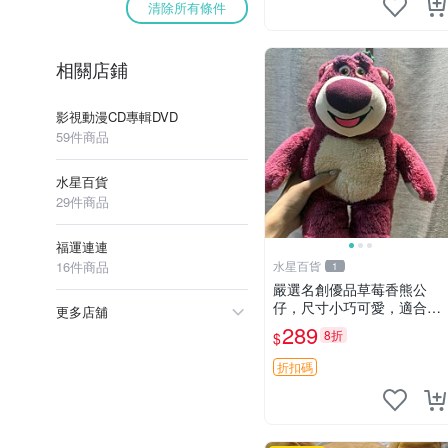
清除所有條件
相關店鋪
影視動漫CD專輯DVD
59件商品
水星百貨
29件商品
福運連連
16件商品
水星百貨
1
嚴選名創優品草莓香熊公
仔，尺寸小巧可愛，適合收
更多店舖
藏賞玩 30cm 玩具 公仔 草
289
8折
$
莓熊
折扣碼