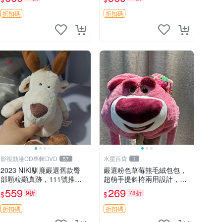
吊牌收藏。藍鼻子小熊，值
公仔
得擁有 玩具 憶熊
折扣碼
折扣碼
影視動漫CD專輯DVD
水星百貨
57
1
2023 NIKI馴鹿嚴選舊款臀
嚴選粉色草莓熊毛絨包包，
部顆粒顯真跡，111號推薦
超萌手提斜挎兩用設計，成
珍藏品 馴鹿 舊款 尾巴顆粒
色上佳容量大 粉紅草莓 毛
559
269
9折
78折
$
$
絨包 超大容量
折扣碼
折扣碼