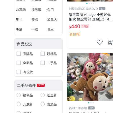
影視動漫CD專輯DVD
台東縣
澎湖縣
金門
57
嚴選海淘 vintage 小熊迷你
抱枕 憶記臀部 豆包設計 4c
馬祖
美國
加拿大
m 高 推薦收藏 迷你豆包小
440
87折
$
熊、高臀部、豆袋抱枕
香港
中國
日本
折扣碼
商品狀況
直購品
競標品
全新品
二手品
有現貨
二手品條件
NEW
福利品
近全新
八成新
出清品
福和二手市場
32