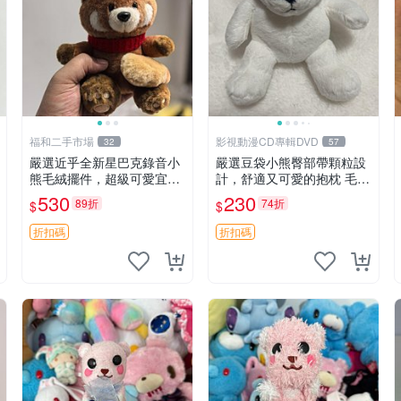
福和二手市場
影視動漫CD專輯DVD
32
57
嚴選近乎全新星巴克錄音小
嚴選豆袋小熊臀部帶顆粒設
熊毛絨擺件，超級可愛宜贈
計，舒適又可愛的抱枕 毛絨
送掛飾 錄音小熊 毛絨擺件
抱枕、臀部按摩、坐墊
530
230
89折
74折
$
$
贈品
折扣碼
折扣碼