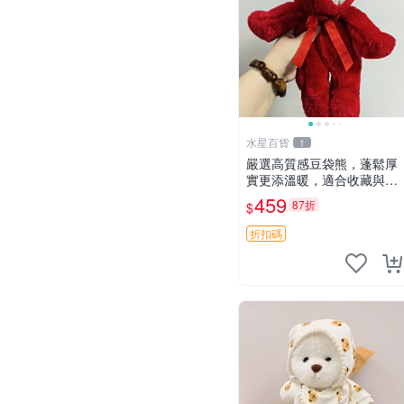
水星百貨
1
嚴選高質感豆袋熊，蓬鬆厚
實更添溫暖，適合收藏與休
憩。前胸填充飽滿，背部亦
459
87折
$
具優雅設計。 豆袋熊 保暖
溫柔 蓬松
折扣碼