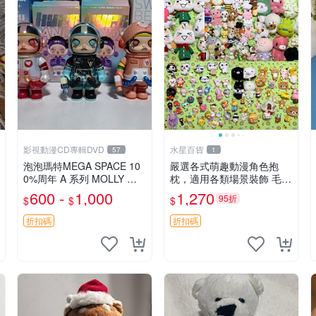
影視動漫CD專輯DVD
水星百貨
57
1
泡泡瑪特MEGA SPACE 10
嚴選各式萌趣動漫角色抱
0%周年 A 系列 MOLLY 權
枕，適用各類場景裝飾 毛絨
威隱藏款 嚴選薄荷巧克力色
玩具、卡通抱枕、趣味玩偶
600 -
1,000
1,270
95折
$
$
$
80年代風味 權威推薦 合適
收藏
折扣碼
折扣碼