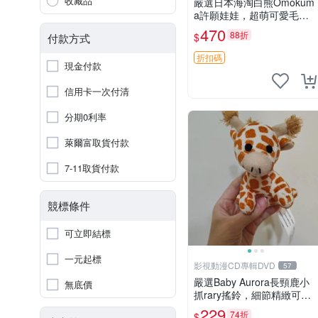
收藏品
嚴選日本海淘白熊Omokum
a許願娃娃，超萌可愛毛絨
公仔推薦收藏 白熊 Omoku
470
88折
$
付款方式
ma 毛絨玩具 偽裝娃娃 玩具
擺飾
折扣碼
現金付款
信用卡一次付清
分期0利率
萊爾富取貨付款
7-11取貨付款
競標條件
可立即結標
一元起標
影視動漫CD專輯DVD
57
嚴選Baby Aurora長頸鹿小
無底價
抓rary搖鈴，細節精緻可聆
聽清脆鈴音 軟萌可愛 定制
229
74折
$