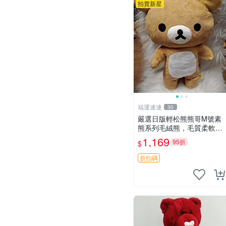
拍賣新星
福運連連
30
嚴選日版輕松熊熊哥M號素
熊系列毛絨熊，毛質柔軟，
精緻可愛，尺寸35cm，保
1,169
95折
$
存狀態優異。收藏或贈送皆
為佳選。 中古 毛絨熊 毛玩
折扣碼
偶