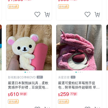
加熱，適合各個年齡層，冷
郵電熊 中古玩偶
暖兩用享受抱抱樂趣，不容
折扣碼
折扣碼
錯過嚴選好物 溫暖 冷感
影視動漫CD專輯DVD
水星百貨
57
1
嚴選日本製熊妹玩具，柔軟
嚴選可愛粉紅草莓熊手提
實感伴手好禮，豆袋質地手
包，附草莓掛件超吸睛 草莓
感佳，抱枕小熊 recom 推薦
熊手提包 草莓掛件 可愛port
610
259
91折
77折
$
$
白色豆袋 玩具
unese
折扣碼
折扣碼