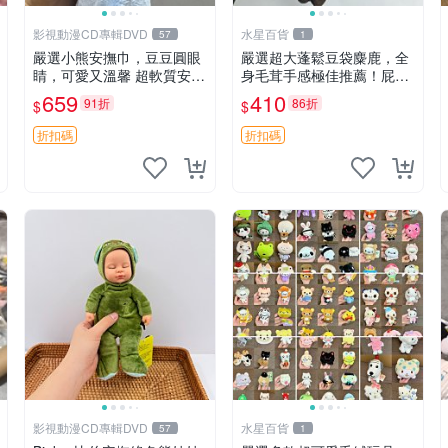
影視動漫CD專輯DVD
水星百貨
57
1
嚴選小熊安撫巾，豆豆圓眼
嚴選超大蓬鬆豆袋麋鹿，全
睛，可愛又溫馨 超軟質安撫
身毛茸手感極佳推薦！屁股
巾，豆豆設計，哄睡好幫手
與四肢填充均勻，適合收藏
659
410
91折
86折
$
$
約克豆豆眼安撫巾 數碼豆豆
與孩童共賞。 麋鹿 豆袋 毛
眼
茸玩具
折扣碼
折扣碼
影視動漫CD專輯DVD
水星百貨
57
1