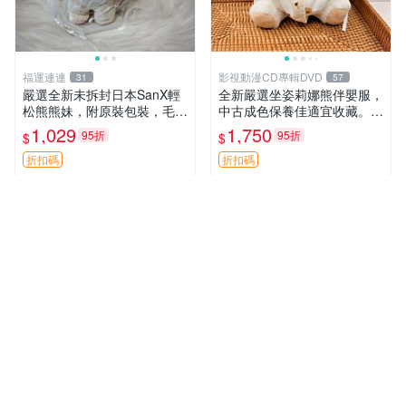
福運連連
影視動漫CD專輯DVD
31
57
嚴選全新未拆封日本SanX輕
全新嚴選坐姿莉娜熊伴嬰服，
松熊熊妹，附原裝包裝，毛絨
中古成色保養佳適宜收藏。無
質地極佳，細膩可愛，推薦收
盒子但品質完好，快速出貨。
1,029
1,750
95折
95折
$
$
藏兼送禮，適合女性好友或家
建議入手！ 中古 玩偶 滬漫
人，限量釋出。鬆熊、熊玩
折扣碼
折扣碼
偶、收藏品