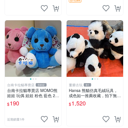
台南卡拉貓專賣店
董爺古玩
5902
61
台南卡拉貓專賣店 MOMO熊
Hansa 熊貓仿真毛絨玩具，
娃娃 玩偶 娃娃 粉色 藍色 2色
成色如一推薦收藏，拍下無疑
分售
心 熊貓 毛絨玩具 收藏
190
1,520
$
$
近期銷量1件