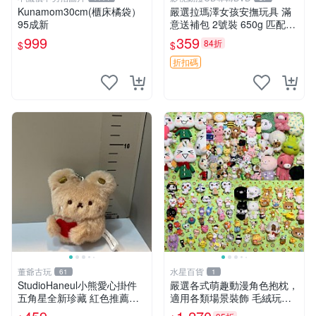
Kunamom30cm(櫃床橘袋）
嚴選拉瑪澤女孩安撫玩具 滿
95成新
意送補包 2號裝 650g 匹配嬰
幼童舒壓好伴侶 女孩專用 安
999
359
84折
$
$
心選擇 安撫玩偶 衝包 玩具
折扣碼
董爺古玩
水星百貨
61
1
StudioHaneul小熊愛心掛件
嚴選各式萌趣動漫角色抱枕，
五角星全新珍藏 紅色推薦收
適用各類場景裝飾 毛絨玩
藏 玩具掛飾 掛件 新品
具、卡通抱枕、趣味玩偶