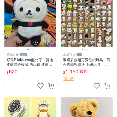
董爺古玩
水星百貨
61
1
嚴選Rilakkuma熊公仔，質地
嚴選多款超可愛毛絨玩具，適
柔軟適合收藏 熊玩偶 柔軟 公
合收藏與贈送 毛絨玩具、抱
仔 收藏
枕、公仔
620
1,150
95折
$
$
折扣碼