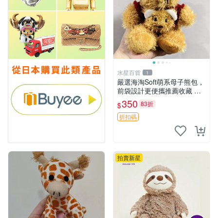
水星百貨
1
嚴選海淘Soft萌系母子熊包，
前袋設計更便攜推薦收藏 母
子熊 軟綿綿 包包
350
83折
$
折扣碼
拍賣新星