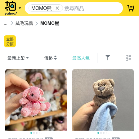
MOMO熊
登
絨毛玩偶
MOMO熊
全部
分類
最新上架
價格
最高人氣