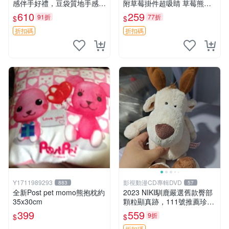
感伴手好禮，豆袋質地手感
附草莓掛件超吸睛 草莓熊手
佳，抱枕小熊 recom 推薦 白
提包 草莓掛件 可愛portunes
610
259
91折
77折
$
$
色豆袋 玩具
e
折扣碼
折扣碼
Y1711989293
影視動漫CD專輯DVD
883
57
全新Post pet momo熊抱枕約
2023 NIKI馴鹿嚴選舊款臀部
35x30cm
顆粒顯真跡，111號推薦珍藏
品 馴鹿 舊款 尾巴顆粒
399
559
9折
$
$
折扣碼