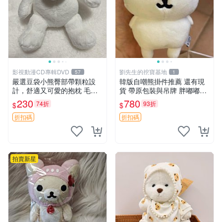
影視動漫CD專輯DVD
劉先生的挖寶基地
57
1
嚴選豆袋小熊臀部帶顆粒設
韓版自嘲熊掛件推薦 還有現
計，舒適又可愛的抱枕 毛絨
貨 帶原包裝與吊牌 胖嘟嘟超
抱枕、臀部按摩、坐墊
可愛 毛絨手感佳 小熊掛件 自
230
780
74折
93折
$
$
嘲抱枕 小熊抱枕
折扣碼
折扣碼
拍賣新星