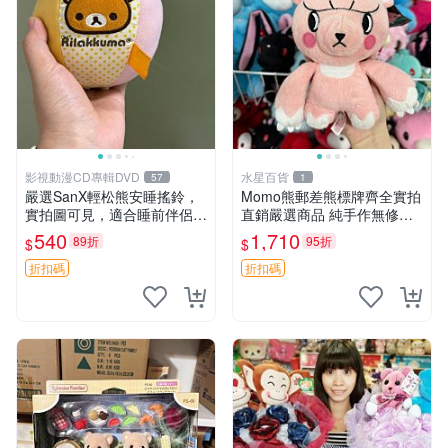
影視動漫CD專輯DVD
水星百貨
57
1
嚴選SanX輕松熊安睡搖鈴，
Momo熊郵差熊標牌齊全實拍
實拍圖可見，適合睡前伴侶，
直銷嚴選商品 純手作無修圖
Picks安撫好物 0325 懸吊 電
可收藏 郵差熊 Momo熊 標牌
540
1,710
89折
95折
$
$
腦
商品
折扣碼
折扣碼