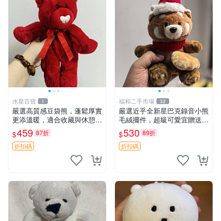
水星百貨
福和二手市場
1
32
嚴選高質感豆袋熊，蓬鬆厚實
嚴選近乎全新星巴克錄音小熊
更添溫暖，適合收藏與休憩。
毛絨擺件，超級可愛宜贈送掛
前胸填充飽滿，背部亦具優雅
飾 錄音小熊 毛絨擺件 贈品
459
530
87折
89折
$
$
設計。 豆袋熊 保暖 溫柔 蓬
松
折扣碼
折扣碼