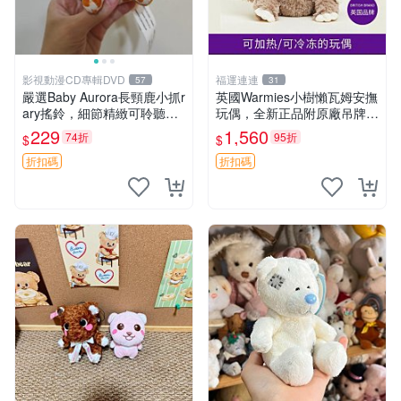
影視動漫CD專輯DVD
福運連連
57
31
嚴選Baby Aurora長頸鹿小抓r
英國Warmies小樹懶瓦姆安撫
ary搖鈴，細節精緻可聆聽清
玩偶，全新正品附原廠吊牌與
脆鈴音 軟萌可愛 定制紀念 金
防塵袋，內藏薰衣草可加熱，
229
1,560
74折
95折
$
$
屬搖鈴 新手媽咪推薦 長頸鹿
適合各個年齡層，冷暖兩用享
抓rary 搖鈴
受抱抱樂趣，不容錯過嚴選好
折扣碼
折扣碼
物 溫暖 冷感