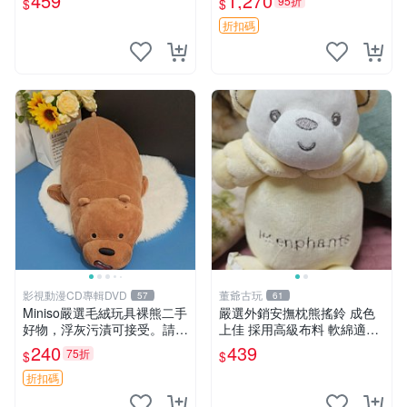
459
1,270
95折
$
$
折扣碼
影視動漫CD專輯DVD
董爺古玩
57
61
Miniso嚴選毛絨玩具裸熊二手
嚴選外銷安撫枕熊搖鈴 成色
好物，浮灰污漬可接受。請詳
上佳 採用高級布料 軟綿適合
閱照片再下單，售出不退不
收藏 安心選購 安撫枕 熊玩具
240
439
75折
$
$
換。全新品相收藏推薦。 裸
搖鈴
熊 毛絨玩具 收藏
折扣碼