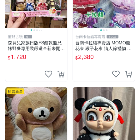
董爺古玩
台南卡拉貓專賣店
61
5902
森貝兒家族日版FS餅乾熊兄
台南卡拉貓專賣店 MOMO熊
妹野餐專用裝嚴選全新未開
花束 猴子花束 情人節禮物 二
封，包含兩組大童款紙盒裝，
選一 可繡字 可今天寄明天到
1,720
2,380
$
$
適合收藏與分享。 餅乾熊兄
妹、野餐、收藏
拍賣新星