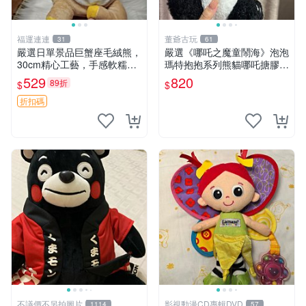
福運連連
董爺古玩
31
61
嚴選日單景品巨蟹座毛絨熊，
嚴選《哪吒之魔童鬧海》泡泡
30cm精心工藝，手感軟糯推
瑪特抱抱系列熊貓哪吒搪膠臉
薦收藏送人 巨蟹座 毛絨玩具
毛絨， STATE：如圖顯示 哪
529
820
89折
$
$
精緻做工
吒 毛絨公仔 泡泡瑪特
折扣碼
不議價不另拍圖片
影視動漫CD專輯DVD
1114
57