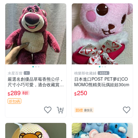
水星百貨
桃樂斯收藏鋪
1
4334
嚴選名創優品草莓香熊公仔，
日本進口POST PET夢幻CO
尺寸小巧可愛，適合收藏賞玩
MOMO熊精美玩偶娃娃30cm
30cm 玩具 公仔 草莓熊
289
250
8折
$
$
折扣碼
競標
剩9天