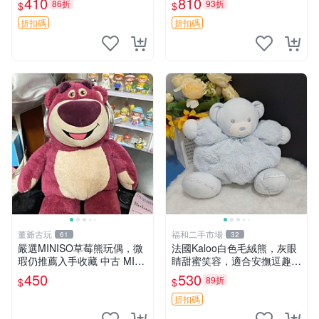
410
810
86折
93折
$
$
共賞。 麋鹿 豆袋 毛茸玩具
折扣碼
折扣碼
董爺古玩
福和二手市場
61
32
嚴選MINISO草莓熊玩偶，微
法國Kaloo白色毛絨熊，灰眼
瑕仍推薦入手收藏 中古 MINI
睛甜蜜笑容，適合安撫逗趣可
SO 草莓熊 玩具 收藏
愛，柔軟面料手感佳。14 白
450
530
89折
$
$
色安撫熊 毛絨玩具 寶寶逗樂
具
折扣碼