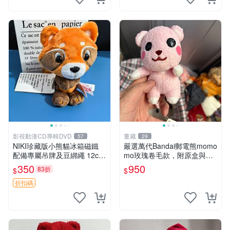
影視動漫CD專輯DVD
董藏
57
29
NIKI珍藏版小熊貓冰箱磁鐵
嚴選萬代Bandai郵電熊momo
配備專屬吊牌及豆綁繩 12cm
mo玫瑰卷毛款，附原盒與吊
廢品嚴選 好評推薦 小熊貓冰
牌，粉嫩可愛入手即柔軟～
350
950
83折
$
$
箱貼 磁鐵掛件 冰箱飾品
玫瑰卷毛 郵電熊 正品
折扣碼