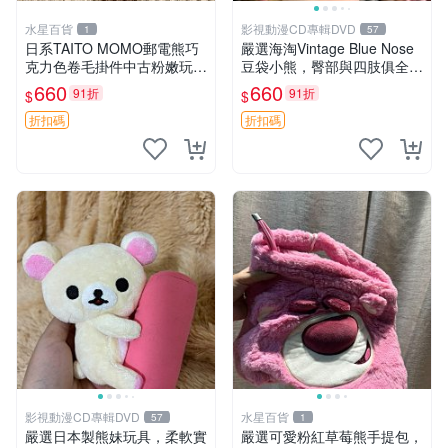
水星百貨
影視動漫CD專輯DVD
1
57
日系TAITO MOMO郵電熊巧
嚴選海淘Vintage Blue Nose
克力色卷毛掛件中古粉嫩玩偶
豆袋小熊，臀部與四肢俱全，
微瑕推薦 postpet momo 郵
坐高11公分，附原盒與吊牌
660
660
91折
91折
$
$
電熊 中古玩偶
收藏。藍鼻子小熊，值得擁有
玩具 憶熊
折扣碼
折扣碼
影視動漫CD專輯DVD
水星百貨
57
1
嚴選日本製熊妹玩具，柔軟實
嚴選可愛粉紅草莓熊手提包，