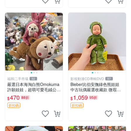
福和二手市場
影視動漫CD專輯DVD
32
57
嚴選日本海淘白熊Omokuma
Bieber比伯安撫綠色熊娃娃
許願娃娃，超萌可愛毛絨公仔
中古玩偶嚴選收藏款 微瑕輕
推薦收藏 白熊 Omokuma 毛
度使用 Bieber綠熊娃娃 中古
470
1,059
88折
95折
$
$
絨玩具 偽裝娃娃 玩具擺飾
玩偶 微瑕
折扣碼
折扣碼