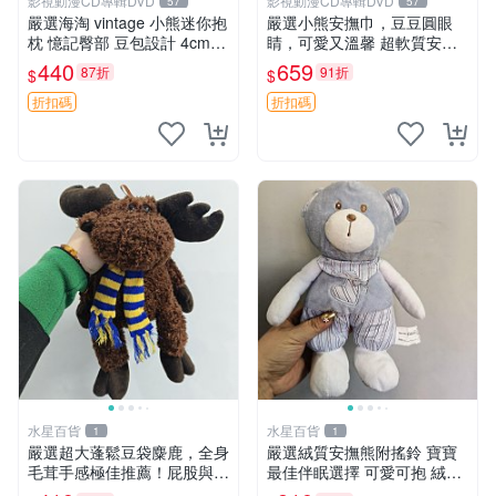
影視動漫CD專輯DVD
影視動漫CD專輯DVD
57
57
嚴選海淘 vintage 小熊迷你抱
嚴選小熊安撫巾，豆豆圓眼
枕 憶記臀部 豆包設計 4cm
睛，可愛又溫馨 超軟質安撫
高 推薦收藏 迷你豆包小熊、
巾，豆豆設計，哄睡好幫手
440
659
87折
91折
$
$
高臀部、豆袋抱枕
約克豆豆眼安撫巾 數碼豆豆
眼
折扣碼
折扣碼
水星百貨
水星百貨
1
1
嚴選超大蓬鬆豆袋麋鹿，全身
嚴選絨質安撫熊附搖鈴 寶寶
毛茸手感極佳推薦！屁股與四
最佳伴眠選擇 可愛可抱 絨毛
肢填充均勻，適合收藏與孩童
玩具 安撫熊 嬰兒用