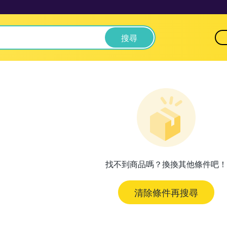
搜尋
找不到商品嗎？換換其他條件吧！
清除條件再搜尋