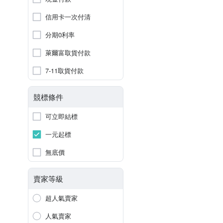
信用卡一次付清
分期0利率
萊爾富取貨付款
7-11取貨付款
競標條件
可立即結標
一元起標
無底價
賣家等級
超人氣賣家
人氣賣家