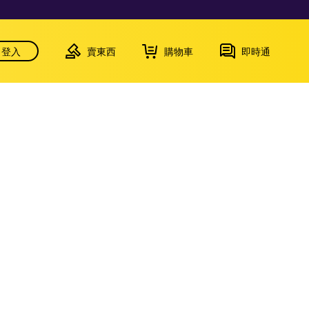
登入
賣東西
購物車
即時通