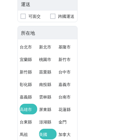
運送
可面交
跨國運送
所在地
台北市
新北市
基隆市
宜蘭縣
桃園市
新竹市
新竹縣
苗栗縣
台中市
彰化縣
南投縣
嘉義市
嘉義縣
雲林縣
台南市
高雄市
屏東縣
花蓮縣
台東縣
澎湖縣
金門
馬祖
美國
加拿大