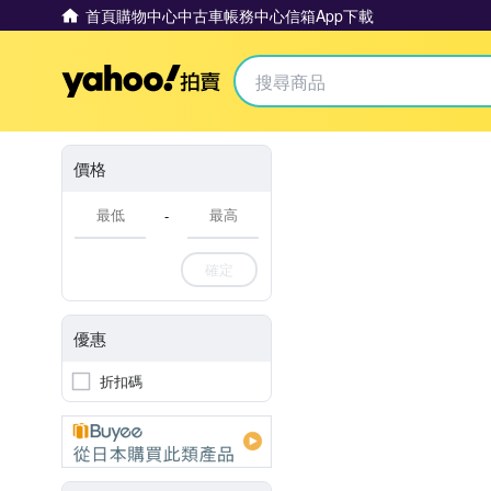
首頁
購物中心
中古車
帳務中心
信箱
App下載
Yahoo拍賣
價格
-
確定
優惠
折扣碼