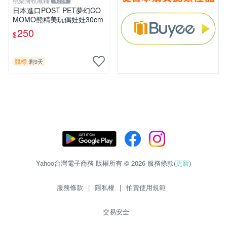
桃樂斯收藏鋪
4334
日本進口POST PET夢幻CO
MOMO熊精美玩偶娃娃30cm
250
$
競標
剩9天
Yahoo台灣電子商務 版權所有 © 2026 服務條款(
更新
)
服務條款
|
隱私權
|
拍賣使用規範
交易安全