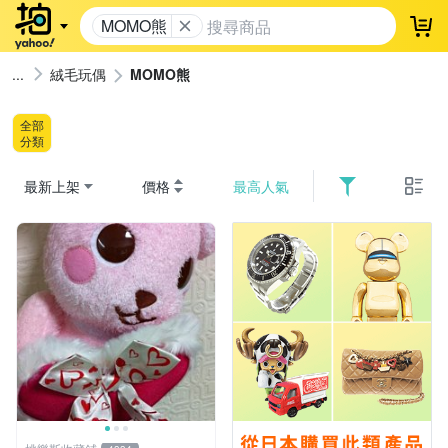
MOMO熊
登
絨毛玩偶
MOMO熊
全部
分類
最新上架
價格
最高人氣