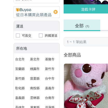
遊戲卡牌
全部
運送
(1)
可面交
跨國運送
1 ~ 1 筆結果
所在地
全部商品
台北市
新北市
基隆市
宜蘭縣
桃園市
新竹市
新竹縣
苗栗縣
台中市
彰化縣
南投縣
嘉義市
嘉義縣
雲林縣
台南市
高雄市
屏東縣
花蓮縣