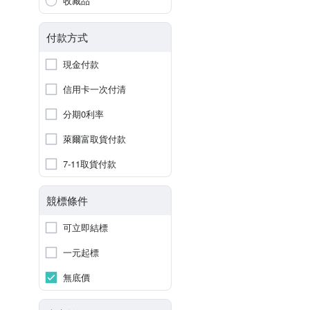
收藏品
付款方式
現金付款
信用卡一次付清
分期0利率
萊爾富取貨付款
7-11取貨付款
競標條件
可立即結標
一元起標
無底價