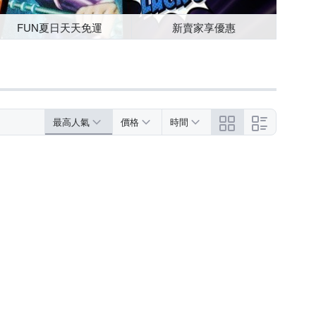
FUN夏日天天免運
新賣家享優惠
最高人氣
價格
時間