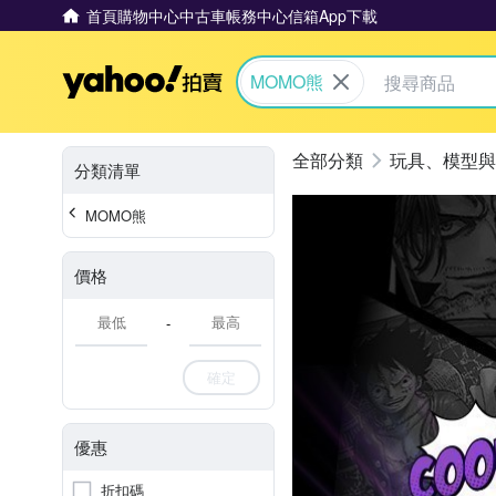
首頁
購物中心
中古車
帳務中心
信箱
App下載
Yahoo拍賣
MOMO熊
玩具、模型與
分類清單
MOMO熊
價格
-
確定
優惠
折扣碼