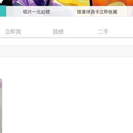
唱片一元起標
限量球員卡立即收藏
立即買
競標
二手