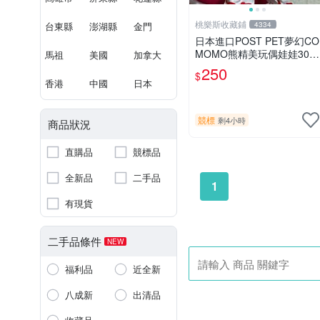
桃樂斯收藏鋪
台東縣
澎湖縣
金門
4334
日本進口POST PET夢幻CO
MOMO熊精美玩偶娃娃30c
馬祖
美國
加拿大
m
250
$
香港
中國
日本
競標
剩4小時
商品狀況
直購品
競標品
全新品
二手品
1
有現貨
二手品條件
NEW
福利品
近全新
八成新
出清品