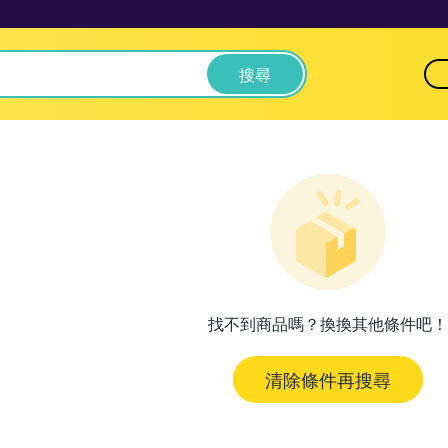
搜尋
找不到商品嗎？換換其他條件吧！
清除條件再搜尋