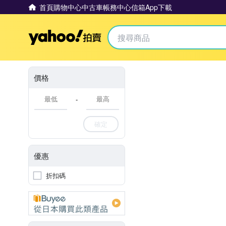
首頁
購物中心
中古車
帳務中心
信箱
App下載
Yahoo拍賣
價格
-
確定
優惠
折扣碼