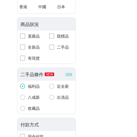
香港
中國
日本
商品狀況
直購品
競標品
全新品
二手品
有現貨
二手品條件
清除
NEW
福利品
近全新
八成新
出清品
收藏品
付款方式
現金付款