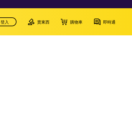
登入
賣東西
購物車
即時通