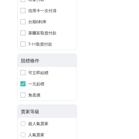
信用卡一次付清
分期0利率
萊爾富取貨付款
7-11取貨付款
競標條件
可立即結標
一元起標
無底價
賣家等級
超人氣賣家
人氣賣家