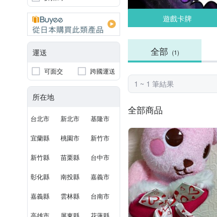
遊戲卡牌
全部
運送
(1)
可面交
跨國運送
1 ~ 1 筆結果
所在地
全部商品
台北市
新北市
基隆市
宜蘭縣
桃園市
新竹市
新竹縣
苗栗縣
台中市
彰化縣
南投縣
嘉義市
嘉義縣
雲林縣
台南市
高雄市
屏東縣
花蓮縣