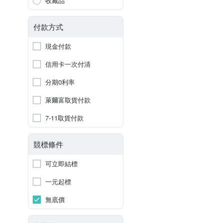
收藏品
付款方式
現金付款
信用卡一次付清
分期0利率
萊爾富取貨付款
7-11取貨付款
競標條件
可立即結標
一元起標
無底價