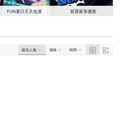
FUN夏日天天免運
新賣家享優惠
最高人氣
價格
時間