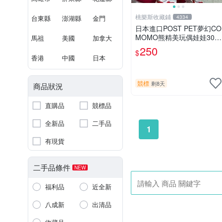
桃樂斯收藏鋪
台東縣
澎湖縣
金門
4334
日本進口POST PET夢幻CO
MOMO熊精美玩偶娃娃30c
馬祖
美國
加拿大
m
250
$
香港
中國
日本
競標
剩8天
商品狀況
直購品
競標品
全新品
二手品
1
有現貨
二手品條件
NEW
福利品
近全新
八成新
出清品