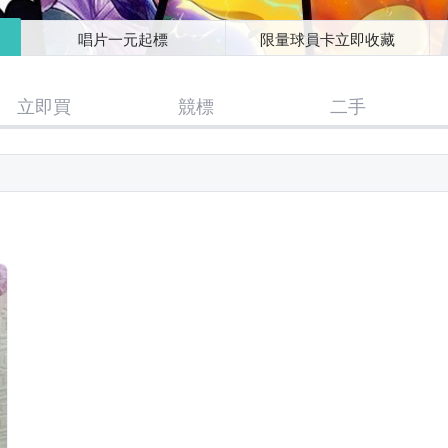
唱片一元起標
限量球員卡立即收藏
立即買
競標
二手