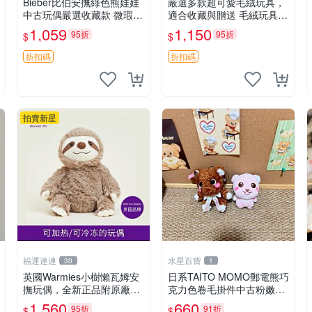
Bieber比伯安撫綠色熊娃娃
嚴選多款超可愛毛絨玩具，
中古玩偶嚴選收藏款 微瑕輕
適合收藏與贈送 毛絨玩具、
度使用 Bieber綠熊娃娃 中
抱枕、公仔
1,059
1,150
95折
95折
$
$
古玩偶 微瑕
折扣碼
折扣碼
拍賣新星
福運連連
水星百貨
30
1
英國Warmies小樹懶瓦姆安
日系TAITO MOMO郵電熊巧
撫玩偶，全新正品附原廠吊
克力色卷毛掛件中古粉嫩玩
牌與防塵袋，內藏薰衣草可
偶微瑕推薦 postpet momo
1,560
660
95折
91折
$
$