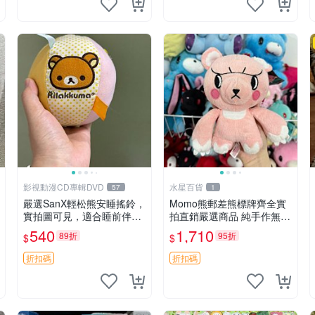
影視動漫CD專輯DVD
水星百貨
57
1
嚴選SanX輕松熊安睡搖鈴，
Momo熊郵差熊標牌齊全實
實拍圖可見，適合睡前伴
拍直銷嚴選商品 純手作無修
侶， Picks安撫好物 0325
圖可收藏 郵差熊 Momo熊
540
1,710
89折
95折
$
$
懸吊 電腦
標牌 商品
折扣碼
折扣碼