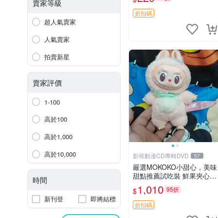
紀念 金屬搖鈴 新手媽咪推
賣家等級
薦 長頸鹿 抓rary 搖鈴
折扣碼
超人氣賣家
人氣賣家
拍賣新星
賣家評價
1-100
高於100
高於1,000
高於10,000
影視動漫CD專輯DVD
57
嚴選MOKOKO小甜心，美味
甜點推薦試吃裝 鮮果夾心糖
時間
果，甜蜜滋味享不停 薄荷草
1,010
95折
$
莓 奶油心 60粒 mini小甜心
新刊登
即將結標
糖果，水果味夾心零食裝 心
折扣碼
形糖果 60