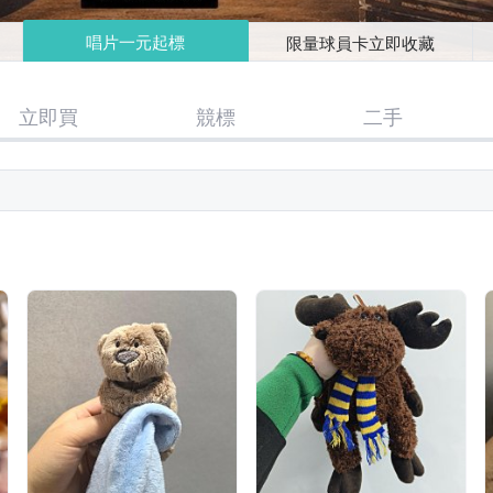
唱片一元起標
限量球員卡立即收藏
立即買
競標
二手