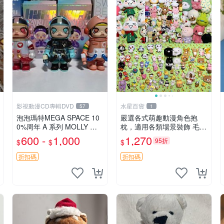
影視動漫CD專輯DVD
水星百貨
57
1
泡泡瑪特MEGA SPACE 10
嚴選各式萌趣動漫角色抱
0%周年 A 系列 MOLLY 權
枕，適用各類場景裝飾 毛絨
威隱藏款 嚴選薄荷巧克力色
玩具、卡通抱枕、趣味玩偶
600 -
1,000
1,270
95折
$
$
$
80年代風味 權威推薦 合適
收藏
折扣碼
折扣碼