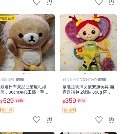
拍賣新星
福運連連
影視動漫CD專輯DVD
30
57
嚴選日單景品巨蟹座毛絨
嚴選拉瑪澤女孩安撫玩具 滿
熊，30cm精心工藝，手感
意送補包 2號裝 650g 匹配
軟糯推薦收藏送人 巨蟹座
嬰幼童舒壓好伴侶 女孩專用
529
359
89折
84折
$
$
毛絨玩具 精緻做工
安心選擇 安撫玩偶 衝包 玩
具
折扣碼
折扣碼