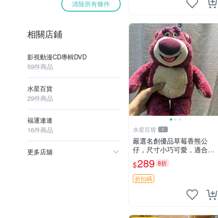
清除所有條件
相關店鋪
影視動漫CD專輯DVD
59件商品
水星百貨
29件商品
福運連連
16件商品
水星百貨
1
嚴選名創優品草莓香熊公
仔，尺寸小巧可愛，適合收
更多店舖
藏賞玩 30cm 玩具 公仔 草
289
8折
$
莓熊
折扣碼