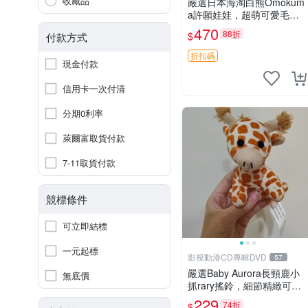
收藏品
嚴選日本海淘白熊Omokum
a許願娃娃，超萌可愛毛絨
公仔推薦收藏 白熊 Omoku
470
88折
$
付款方式
ma 毛絨玩具 偽裝娃娃 玩具
擺飾
折扣碼
現金付款
信用卡一次付清
分期0利率
萊爾富取貨付款
7-11取貨付款
競標條件
可立即結標
一元起標
影視動漫CD專輯DVD
57
嚴選Baby Aurora長頸鹿小
無底價
抓rary搖鈴，細節精緻可聆
聽清脆鈴音 軟萌可愛 定制
229
74折
$