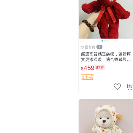
水星百貨
1
嚴選高質感豆袋熊，蓬鬆厚
實更添溫暖，適合收藏與休
憩。前胸填充飽滿，背部亦
459
87折
$
具優雅設計。 豆袋熊 保暖
溫柔 蓬松
折扣碼