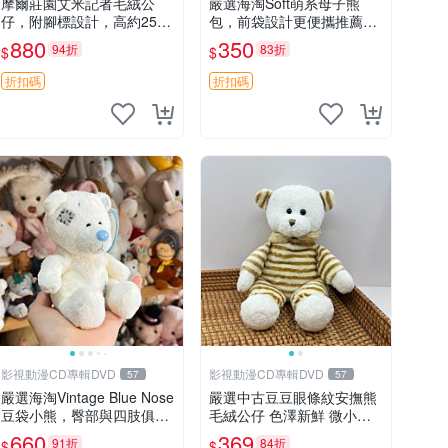
摩爾莊園艾米記者毛絨公
嚴選海淘Soft萌系母子熊
仔，附腳標設計，高約25公
包，前袋設計更便攜推薦收
分，全新未拆封，限量珍
藏 母子熊 軟綿綿 包包
880
350
94折
83折
$
$
藏。艾米記者 毛絨公仔 超
萌玩偶
折扣碼
折扣碼
影視動漫CD專輯DVD
影視動漫CD專輯DVD
57
57
嚴選海淘Vintage Blue Nose
嚴選中古豆豆眼條紋安撫熊
豆袋小熊，臀部與四肢俱
毛絨公仔 色澤新鮮 微小瑕
全，坐高11公分，附原盒與
疵可收藏 中古 安撫熊 條紋
660
369
91折
84折
$
$