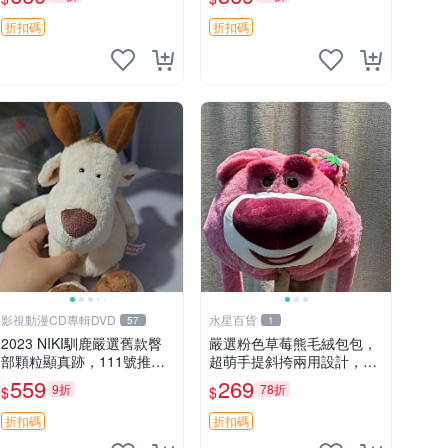
吊牌收藏。藍鼻子小熊，值
公仔
得擁有 玩具 憶熊
折扣碼
折扣碼
影視動漫CD專輯DVD
水星百貨
57
1
2023 NIKI馴鹿嚴選舊款臀
嚴選粉色草莓熊毛絨包包，
部顆粒顯真跡，111號推薦
超萌手提斜挎兩用設計，成
珍藏品 馴鹿 舊款 尾巴顆粒
色上佳容量大 粉紅草莓 毛
559
269
9折
78折
$
$
絨包 超大容量
折扣碼
折扣碼