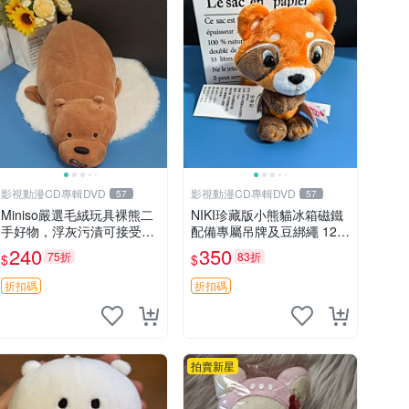
影視動漫CD專輯DVD
影視動漫CD專輯DVD
57
57
Miniso嚴選毛絨玩具裸熊二
NIKI珍藏版小熊貓冰箱磁鐵
手好物，浮灰污漬可接受。
配備專屬吊牌及豆綁繩 12c
請詳閱照片再下單，售出不
m 廢品嚴選 好評推薦 小熊
240
350
75折
83折
$
$
退不換。全新品相收藏推
貓冰箱貼 磁鐵掛件 冰箱飾
薦。 裸熊 毛絨玩具 收藏
品
折扣碼
折扣碼
拍賣新星