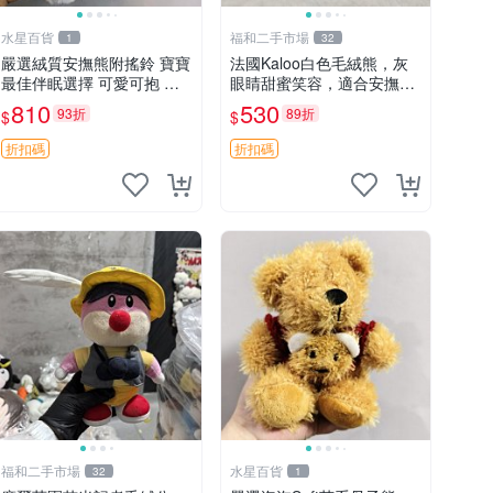
水星百貨
福和二手市場
1
32
嚴選絨質安撫熊附搖鈴 寶寶
法國Kaloo白色毛絨熊，灰
最佳伴眠選擇 可愛可抱 絨
眼睛甜蜜笑容，適合安撫逗
毛玩具 安撫熊 嬰兒用
趣可愛，柔軟面料手感佳。
810
530
93折
89折
$
$
14 白色安撫熊 毛絨玩具 寶
寶逗樂具
折扣碼
折扣碼
福和二手市場
水星百貨
32
1