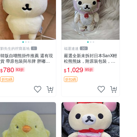
劉先生的挖寶基地
福運連連
1
30
韓版自嘲熊掛件推薦 還有現
嚴選全新未拆封日本SanX輕
貨 帶原包裝與吊牌 胖嘟嘟
松熊熊妹，附原裝包裝，毛
超可愛 毛絨手感佳 小熊掛
絨質地極佳，細膩可愛，推
780
1,029
93折
95折
$
$
件 自嘲抱枕 小熊抱枕
薦收藏兼送禮，適合女性好
友或家人，限量釋出。鬆
折扣碼
折扣碼
熊、熊玩偶、收藏品