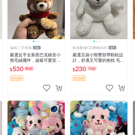
福和二手市場
影視動漫CD專輯DVD
32
57
嚴選近乎全新星巴克錄音小
嚴選豆袋小熊臀部帶顆粒設
熊毛絨擺件，超級可愛宜贈
計，舒適又可愛的抱枕 毛絨
送掛飾 錄音小熊 毛絨擺件
抱枕、臀部按摩、坐墊
530
230
89折
74折
$
$
贈品
折扣碼
折扣碼