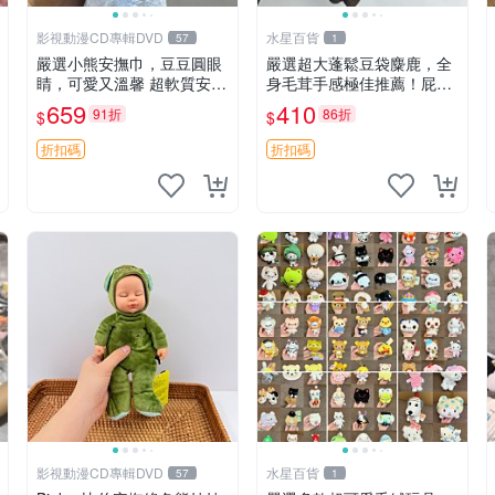
影視動漫CD專輯DVD
水星百貨
57
1
嚴選小熊安撫巾，豆豆圓眼
嚴選超大蓬鬆豆袋麋鹿，全
睛，可愛又溫馨 超軟質安撫
身毛茸手感極佳推薦！屁股
巾，豆豆設計，哄睡好幫手
與四肢填充均勻，適合收藏
659
410
91折
86折
$
$
約克豆豆眼安撫巾 數碼豆豆
與孩童共賞。 麋鹿 豆袋 毛
眼
茸玩具
折扣碼
折扣碼
影視動漫CD專輯DVD
水星百貨
57
1