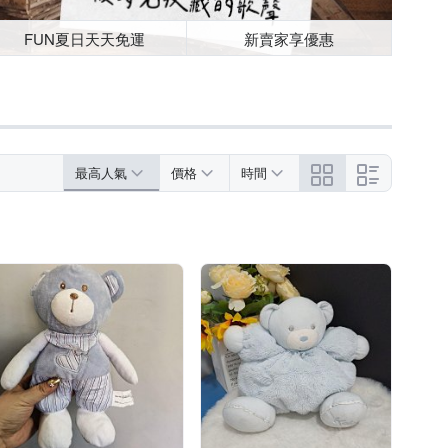
FUN夏日天天免運
新賣家享優惠
最高人氣
價格
時間