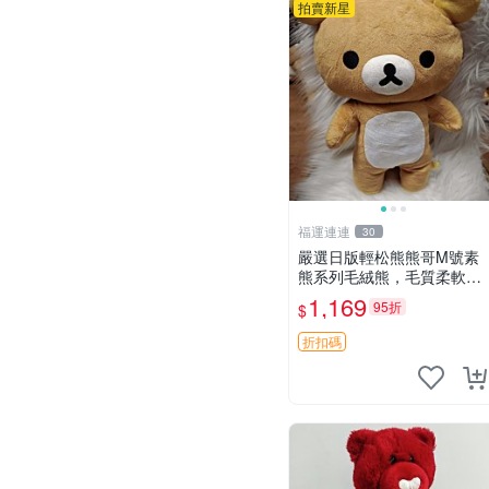
拍賣新星
福運連連
30
嚴選日版輕松熊熊哥M號素
熊系列毛絨熊，毛質柔軟，
精緻可愛，尺寸35cm，保
1,169
95折
$
存狀態優異。收藏或贈送皆
為佳選。 中古 毛絨熊 毛玩
折扣碼
偶