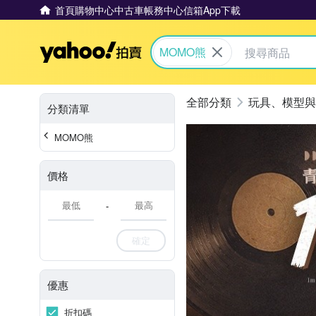
首頁
購物中心
中古車
帳務中心
信箱
App下載
Yahoo拍賣
MOMO熊
玩具、模型與
分類清單
MOMO熊
價格
-
確定
優惠
折扣碼