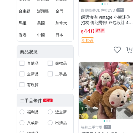
影視動漫CD專輯DVD
台東縣
澎湖縣
金門
57
嚴選海淘 vintage 小熊迷你
抱枕 憶記臀部 豆包設計 4c
馬祖
美國
加拿大
m 高 推薦收藏 迷你豆包小
440
87折
$
熊、高臀部、豆袋抱枕
香港
中國
日本
折扣碼
商品狀況
直購品
競標品
全新品
二手品
有現貨
二手品條件
NEW
福利品
近全新
八成新
出清品
福和二手市場
32