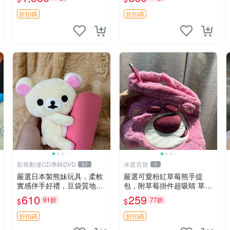
加熱，適合各個年齡層，冷
郵電熊 中古玩偶
暖兩用享受抱抱樂趣，不容
折扣碼
折扣碼
錯過嚴選好物 溫暖 冷感
影視動漫CD專輯DVD
水星百貨
57
1
嚴選日本製熊妹玩具，柔軟
嚴選可愛粉紅草莓熊手提
實感伴手好禮，豆袋質地手
包，附草莓掛件超吸睛 草莓
感佳，抱枕小熊 recom 推薦
熊手提包 草莓掛件 可愛port
610
259
91折
77折
$
$
白色豆袋 玩具
unese
折扣碼
折扣碼