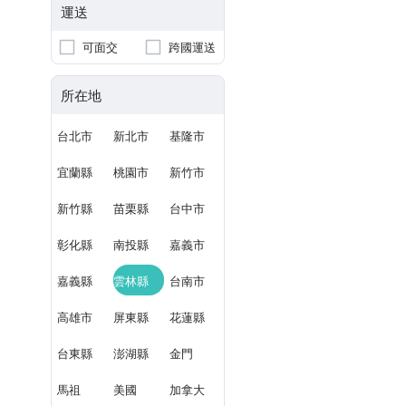
運送
可面交
跨國運送
所在地
台北市
新北市
基隆市
宜蘭縣
桃園市
新竹市
新竹縣
苗栗縣
台中市
彰化縣
南投縣
嘉義市
嘉義縣
雲林縣
台南市
高雄市
屏東縣
花蓮縣
台東縣
澎湖縣
金門
馬祖
美國
加拿大