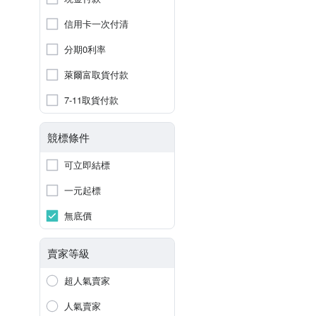
信用卡一次付清
分期0利率
萊爾富取貨付款
7-11取貨付款
競標條件
可立即結標
一元起標
無底價
賣家等級
超人氣賣家
人氣賣家