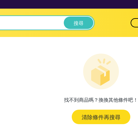
搜尋
找不到商品嗎？換換其他條件吧！
清除條件再搜尋