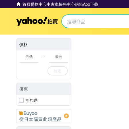
首頁
購物中心
中古車
帳務中心
信箱
App下載
Yahoo拍賣
價格
-
確定
優惠
折扣碼