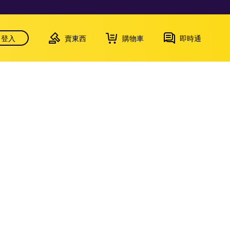
登入
賣東西
購物車
即時通