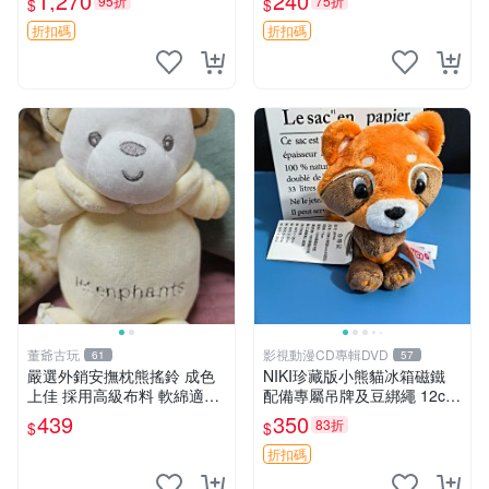
1,270
240
95折
75折
$
$
換。全新品相收藏推薦。 裸
熊 毛絨玩具 收藏
折扣碼
折扣碼
董爺古玩
影視動漫CD專輯DVD
61
57
嚴選外銷安撫枕熊搖鈴 成色
NIKI珍藏版小熊貓冰箱磁鐵
上佳 採用高級布料 軟綿適合
配備專屬吊牌及豆綁繩 12cm
收藏 安心選購 安撫枕 熊玩具
廢品嚴選 好評推薦 小熊貓冰
439
350
83折
$
$
搖鈴
箱貼 磁鐵掛件 冰箱飾品
折扣碼