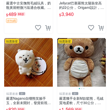
嚴選中古安撫熊毛絨玩具，奶
Jellycat巴塞羅熊太陽裝坐高
瓶黃斑輕微污垢適合收藏。默
約22公分， Origami設計，來
認兩日發貨，全國快遞隨機派
自越南。嚴選 Recommendat
489
3,940
88折
$
$
送。 成色如圖可放心購買，
ion！巴塞羅、 Origami熊、J
輕微瑕疵和臟污不影響使用。
elly
折扣碼
安撫熊 中古玩偶 毛
拍賣新星
拍賣新星
福運連連
福運連連
31
31
嚴選Nagano自嘲熊笑臉手
嚴選幾乎全新M款鬆熊，毛絨
玉，全新未開封，發貨前視頻
質地柔軟，尺寸30公分，做
確認，海南 廣西 貴州 嚴選N
工精緻可愛，適合收藏或贈送
820
1,569
93折
95折