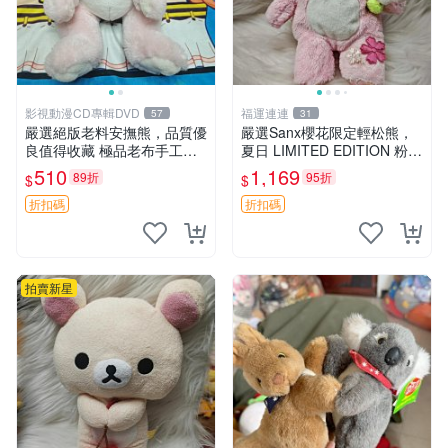
影視動漫CD專輯DVD
福運連連
57
31
嚴選絕版老料安撫熊，品質優
嚴選Sanx櫻花限定輕松熊，
良值得收藏 極品老布手工安
夏日 LIMITED EDITION 粉色
撫搖鈴玩具，適合哄睡寶貝
毛絨熊，背有拉鏈設計，肚內
510
1,169
89折
95折
$
$
超柔老料搖鈴熊，專為孩子設
填充豆袋，精致工藝呈現，狀
計的安心伴護 推薦絕版老布
態如新，適合收藏與送人 櫻
折扣碼
折扣碼
製工藝搖鈴熊，可當作童
花、
拍賣新星