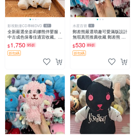
影視動漫CD專輯DVD
水星百貨
57
1
全新嚴選坐姿莉娜熊伴嬰服，
郵差熊嚴選萌趣可愛滿版設計
中古成色保養佳適宜收藏。無
無瑕真照推薦收藏 郵差熊 熊
盒子但品質完好，快速出貨。
抱枕 紅薯啵啵間
1,750
530
95折
89折
$
$
建議入手！ 中古 玩偶 滬漫
折扣碼
折扣碼