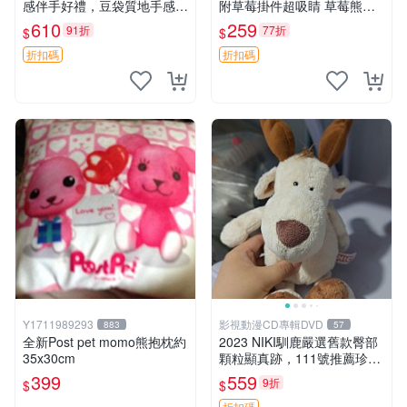
感伴手好禮，豆袋質地手感
附草莓掛件超吸睛 草莓熊手
佳，抱枕小熊 recom 推薦 白
提包 草莓掛件 可愛portunes
610
259
91折
77折
$
$
色豆袋 玩具
e
折扣碼
折扣碼
Y1711989293
影視動漫CD專輯DVD
883
57
全新Post pet momo熊抱枕約
2023 NIKI馴鹿嚴選舊款臀部
35x30cm
顆粒顯真跡，111號推薦珍藏
品 馴鹿 舊款 尾巴顆粒
399
559
9折
$
$
折扣碼