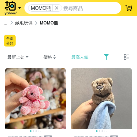
MOMO熊
登
絨毛玩偶
MOMO熊
全部
分類
最新上架
價格
最高人氣