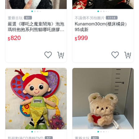
董爺古玩
不議價不另拍圖片
61
1114
嚴選《哪吒之魔童鬧海》泡泡
Kunamom30cm(櫃床橘袋）
瑪特抱抱系列熊貓哪吒搪膠臉
95成新
毛絨， STATE：如圖顯示 哪
820
999
$
$
吒 毛絨公仔 泡泡瑪特
影視動漫CD專輯DVD
董爺古玩
57
61