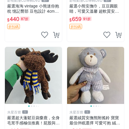
影視動漫CD專輯DVD
影視動漫CD專輯DVD
57
57
嚴選海淘 vintage 小熊迷你抱
嚴選小熊安撫巾，豆豆圓眼
枕 憶記臀部 豆包設計 4cm
睛，可愛又溫馨 超軟質安撫
高 推薦收藏 迷你豆包小熊、
巾，豆豆設計，哄睡好幫手
440
659
87折
91折
$
$
高臀部、豆袋抱枕
約克豆豆眼安撫巾 數碼豆豆
眼
折扣碼
折扣碼
水星百貨
水星百貨
1
1
嚴選超大蓬鬆豆袋麋鹿，全身
嚴選絨質安撫熊附搖鈴 寶寶
毛茸手感極佳推薦！屁股與四
最佳伴眠選擇 可愛可抱 絨毛
肢填充均勻，適合收藏與孩童
玩具 安撫熊 嬰兒用