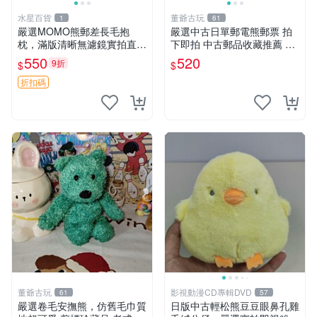
水星百貨
董爺古玩
1
61
嚴選MOMO熊郵差長毛抱
嚴選中古日單郵電熊郵票 拍
枕，滿版清晰無濾鏡實拍直
下即拍 中古郵品收藏推薦 郵
銷。每周新品到貨，不容錯
票 郵電熊 日本
550
520
9折
$
$
過！ 郵差熊 長毛 抱枕
折扣碼
董爺古玩
影視動漫CD專輯DVD
61
57
嚴選卷毛安撫熊，仿舊毛巾質
日版中古輕松熊豆豆眼鼻孔雞