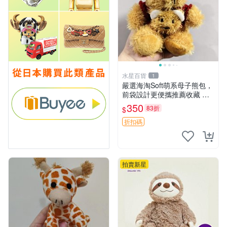
水星百貨
1
嚴選海淘Soft萌系母子熊包，
前袋設計更便攜推薦收藏 母
子熊 軟綿綿 包包
350
83折
$
折扣碼
拍賣新星