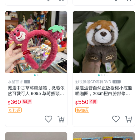
水星百貨
影視動漫CD專輯DVD
1
57
嚴選中古草莓熊髮箍，微瑕依
嚴選波普自然正版授權小浣熊
然可愛可人 6095 草莓熊頭飾
啪啪圈，20cm橙白臉部條紋
中古髮圈 熊寶 寶寶 娃娃熊髮
清晰，毛絨超萌贈品推薦。
360
550
84折
9折
$
$
箍 中古收藏 玩具髮夾
小浣熊 波普 圈環
折扣碼
折扣碼