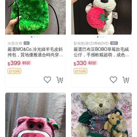
水星百貨
影視動漫CD專輯DVD
1
57
嚴選MO&Co.冷光綠羊毛皮斜
嚴選巴布豆BOBO草莓款毛絨
挎包，質地優雅適合時尚穿搭
公仔，手感軟糯超萌，成色優
冷光綠 皮包 斜挎包
良適合作為收藏品或包包配
399
330
85折
82折
$
$
飾。可視頻確認詳情。 巴布
豆 BOBO 草莓 毛絨公仔 收藏
折扣碼
折扣碼
包配飾