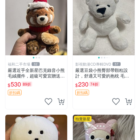
福和二手市場
影視動漫CD專輯DVD
32
57
嚴選近乎全新星巴克錄音小熊
嚴選豆袋小熊臀部帶顆粒設
毛絨擺件，超級可愛宜贈送掛
計，舒適又可愛的抱枕 毛絨
飾 錄音小熊 毛絨擺件 贈品
抱枕、臀部按摩、坐墊
530
230
89折
74折
$
$
折扣碼
折扣碼
拍賣新星