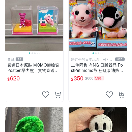
董藏
彩虹牛的日本玩具，可7取
29
825
付
嚴選日本原裝 MOMO熊櫥窗
二件同售 有NG 日版景品 Po
Postpet暴力熊，實物直送新
stPet momo熊 粉紅泰迪熊 妹
臺灣。MOMO熊 暴力熊 熊貓
妹 comomo 企鵝 娃娃 布偶
620
350
$600
59折
$
$
櫥窗
手指頭 娃娃