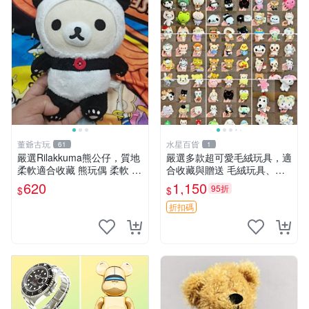
董爺古玩
水星百貨
61
1
嚴選Rilakkuma熊公仔，質地
嚴選多款超可愛毛絨玩具，適
柔軟適合收藏 熊玩偶 柔軟 公
合收藏與贈送 毛絨玩具、抱
仔 收藏
枕、公仔
620
1,150
95折
$
$
折扣碼