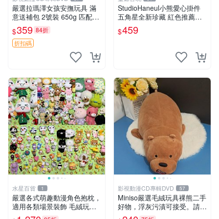
嚴選拉瑪澤女孩安撫玩具 滿
StudioHaneul小熊愛心掛件
意送補包 2號裝 650g 匹配嬰
五角星全新珍藏 紅色推薦收
幼童舒壓好伴侶 女孩專用 安
藏 玩具掛飾 掛件 新品
359
459
84折
$
$
心選擇 安撫玩偶 衝包 玩具
折扣碼
水星百貨
影視動漫CD專輯DVD
1
57
嚴選各式萌趣動漫角色抱枕，
Miniso嚴選毛絨玩具裸熊二手
適用各類場景裝飾 毛絨玩
好物，浮灰污漬可接受。請詳
具、卡通抱枕、趣味玩偶
閱照片再下單，售出不退不