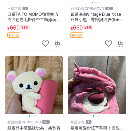
水星百貨
影視動漫CD專輯DVD
1
57
日系TAITO MOMO郵電熊巧
嚴選海淘Vintage Blue Nose
克力色卷毛掛件中古粉嫩玩偶
豆袋小熊，臀部與四肢俱全，
微瑕推薦 postpet momo 郵
坐高11公分，附原盒與吊牌
660
660
91折
91折
$
$
電熊 中古玩偶
收藏。藍鼻子小熊，值得擁有
玩具 憶熊
折扣碼
折扣碼
影視動漫CD專輯DVD
水星百貨
57
1
嚴選日本製熊妹玩具，柔軟實
嚴選可愛粉紅草莓熊手提包，