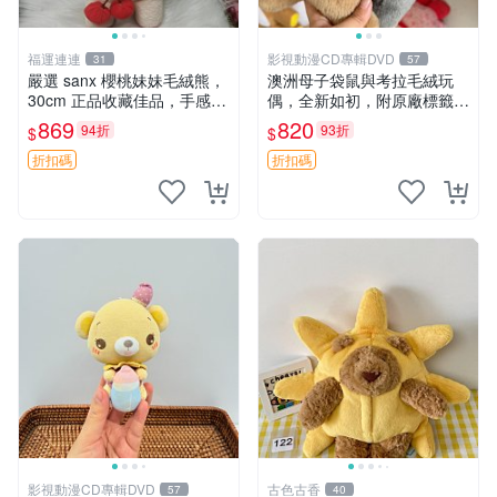
福運連連
影視動漫CD專輯DVD
31
57
嚴選 sanx 櫻桃妹妹毛絨熊，
澳洲母子袋鼠與考拉毛絨玩
30cm 正品收藏佳品，手感極
偶，全新如初，附原廠標籤，
軟，適合贈送與收藏 櫻桃妹
手感極軟，適合贈送親朋好
869
820
94折
93折
$
$
妹、sanx、毛絨熊
友。袋鼠與考拉正版，精緻尺
寸，適合作為收藏或家飾擺
折扣碼
折扣碼
設，增添暖意。 母子、袋
鼠、
影視動漫CD專輯DVD
古色古香
57
40