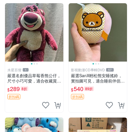
水星百貨
影視動漫CD專輯DVD
1
57
嚴選名創優品草莓香熊公仔，
嚴選SanX輕松熊安睡搖鈴，
尺寸小巧可愛，適合收藏賞玩
實拍圖可見，適合睡前伴侶，
30cm 玩具 公仔 草莓熊
Picks安撫好物 0325 懸吊 電
289
540
8折
89折
$
$
腦
折扣碼
折扣碼