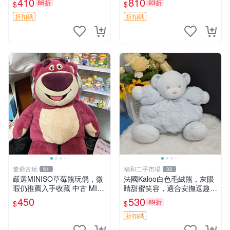
410
810
86折
93折
$
$
共賞。 麋鹿 豆袋 毛茸玩具
折扣碼
折扣碼
董爺古玩
福和二手市場
61
32
嚴選MINISO草莓熊玩偶，微
法國Kaloo白色毛絨熊，灰眼
瑕仍推薦入手收藏 中古 MINI
睛甜蜜笑容，適合安撫逗趣可
SO 草莓熊 玩具 收藏
愛，柔軟面料手感佳。14 白
450
530
89折
$
$
色安撫熊 毛絨玩具 寶寶逗樂
具
折扣碼