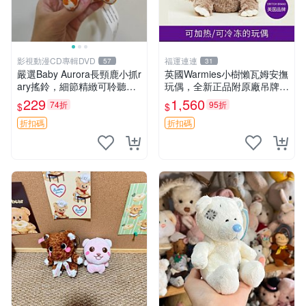
影視動漫CD專輯DVD
福運連連
57
31
嚴選Baby Aurora長頸鹿小抓r
英國Warmies小樹懶瓦姆安撫
ary搖鈴，細節精緻可聆聽清
玩偶，全新正品附原廠吊牌與
脆鈴音 軟萌可愛 定制紀念 金
防塵袋，內藏薰衣草可加熱，
229
1,560
74折
95折
$
$
屬搖鈴 新手媽咪推薦 長頸鹿
適合各個年齡層，冷暖兩用享
抓rary 搖鈴
受抱抱樂趣，不容錯過嚴選好
折扣碼
折扣碼
物 溫暖 冷感