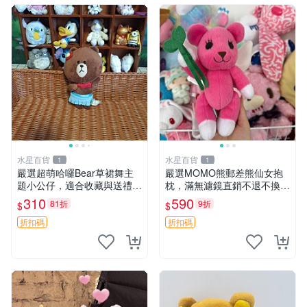
水星百貨
水星百貨
1
1
嚴選超萌哈囉Bear草裙舞主
嚴選MOMO熊郵差熊仙女抱
題小公仔，適合收藏與送禮 1
枕，滿無濾鏡直銷不退不換
00 克 哈囉Bear 草裙舞
經典造型可愛必備 紅薯啵啵
310
590
81折
9折
$
$
間抱枕 抱枕 時尚
折扣碼
折扣碼