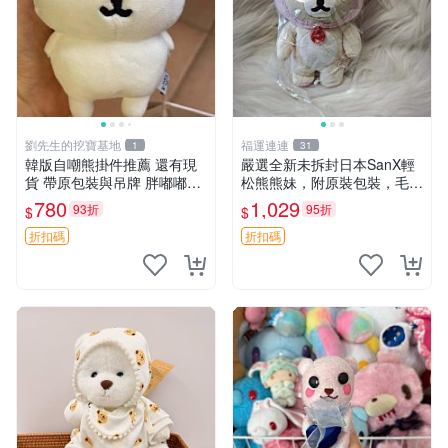
劉先生的挖寶基地
福運連連
1
31
韓版自嘲熊掛件推薦 還有現
嚴選全新未拆封日本SanX輕
貨 帶原包裝與吊牌 胖嘟嘟超
松熊熊妹，附原裝包裝，毛絨
可愛 毛絨手感佳 小熊掛件 自
質地極佳，細膩可愛，推薦收
780
1,029
93折
95折
$
$
嘲抱枕 小熊抱枕
藏兼送禮，適合女性好友或家
人，限量釋出。鬆熊、熊玩
折扣碼
折扣碼
偶、收藏品