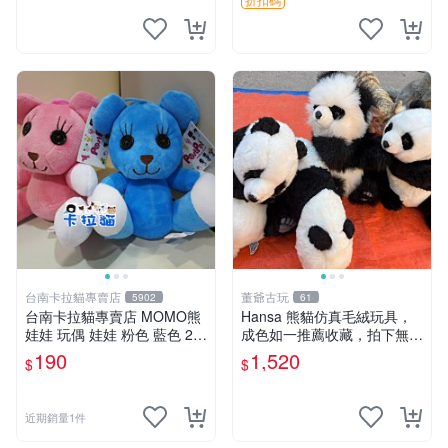
台南卡拉貓專賣店
董爺古玩
5902
61
台南卡拉貓專賣店 MOMO熊
Hansa 熊貓仿真毛絨玩具，
娃娃 玩偶 娃娃 粉色 藍色 2色
成色如一推薦收藏，拍下無疑
分售
心 熊貓 毛絨玩具 收藏
190
1,520
$
$
近期銷量1件