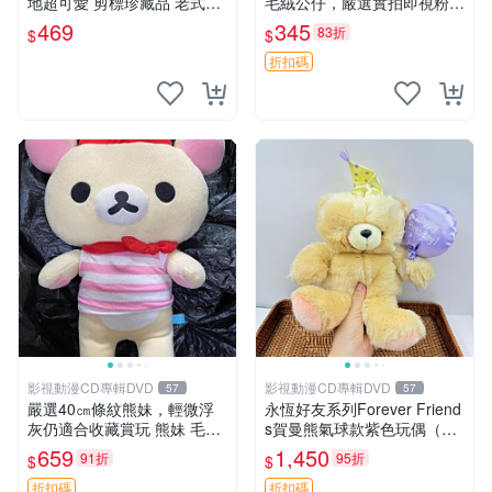
地超可愛 剪標珍藏品 老式毛
毛絨公仔，嚴選實拍即視粉絲
巾質地 安撫熊 款式
必買 公仔紙箱氣泡膜精心包
469
345
83折
$
$
裝快速發貨 輕松熊 公仔 雞毛
絨
折扣碼
影視動漫CD專輯DVD
影視動漫CD專輯DVD
57
57
嚴選40㎝條紋熊妹，輕微浮
永恆好友系列Forever Friend
灰仍適合收藏賞玩 熊妹 毛絨
s賀曼熊氣球款紫色玩偶（鼻
玩具 浮雕熊
子稍有磨損） 中古玩具 氣球
659
1,450
91折
95折
$
$
熊 玩偶
折扣碼
折扣碼