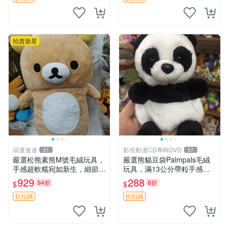
拍賣新星
福運連連
影視動漫CD專輯DVD
31
57
嚴選松熊素熊M號毛絨玩具，
嚴選熊貓豆袋Palmpals毛絨
手感超軟糯宛如新生，細節精
玩具，滿13公分帶粒手感極
緻完美無瑕，推薦送禮或珍
佳，電影主題周邊推薦 熊貓
929
288
94折
8折
$
$
藏，中古狀態保養得宜。 松
Palmpals 毛絨玩具 豆袋 劇場
熊 素熊 毛絨doll
版周邊
折扣碼
折扣碼