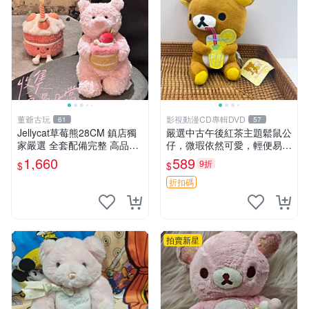
董爺古玩
影視動漫CD專輯DVD
61
57
Jellycat草莓熊28CM 鎮店獨
嚴選中古午後紅茶主題鬆鼠公
家嚴選 全套配備完整 高品質
仔，微瑕依然可愛，輕便易運
收藏好物 紋章 玩具熊 定制熊
送 二手收藏推薦 工廠直營 快
1,660
589
9折
$
$
遞到府 中古 玩偶 公仔
折扣碼
拍賣新星