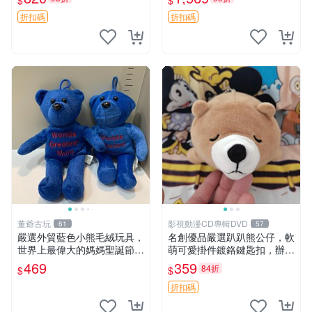
$
$
agano自嘲熊笑臉手玉，全新
親友。中古使用痕跡，手感依
未開封，發貨前視頻確認，四
然優良。 鬆熊 嬰熊 毛玩偶
折扣碼
折扣碼
川 重慶 內
董爺古玩
影視動漫CD專輯DVD
61
57
嚴選外貿藍色小熊毛絨玩具，
名創優品嚴選趴趴熊公仔，軟
世界上最偉大的媽媽聖誕節推
萌可愛掛件鍍鉻鍵匙扣，辦公
薦禮物 五角星 兒童玩具 母親
放松好選擇 趴趴熊 鍍鉻鍵匙
469
359
84折
$
$
節
扣 萬用掛件
折扣碼