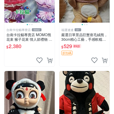
台南卡拉貓專賣店
福運連連
5902
31
台南卡拉貓專賣店 MOMO熊
嚴選日單景品巨蟹座毛絨熊，
花束 猴子花束 情人節禮物 二
30cm精心工藝，手感軟糯推
選一 可繡字 可今天寄明天到
薦收藏送人 巨蟹座 毛絨玩具
2,380
529
89折
$
$
精緻做工
折扣碼