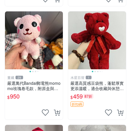
董藏
水星百貨
29
1
嚴選萬代Bandai郵電熊momo
嚴選高質感豆袋熊，蓬鬆厚實
mo玫瑰卷毛款，附原盒與吊
更添溫暖，適合收藏與休憩。
牌，粉嫩可愛入手即柔軟～
前胸填充飽滿，背部亦具優雅
950
459
87折
$
$
玫瑰卷毛 郵電熊 正品
設計。 豆袋熊 保暖 溫柔 蓬
松
折扣碼