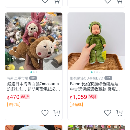
福和二手市場
影視動漫CD專輯DVD
32
57
嚴選日本海淘白熊Omokuma
Bieber比伯安撫綠色熊娃娃
許願娃娃，超萌可愛毛絨公仔
中古玩偶嚴選收藏款 微瑕輕
推薦收藏 白熊 Omokuma 毛
度使用 Bieber綠熊娃娃 中古
470
1,059
88折
95折
$
$
絨玩具 偽裝娃娃 玩具擺飾
玩偶 微瑕
折扣碼
折扣碼