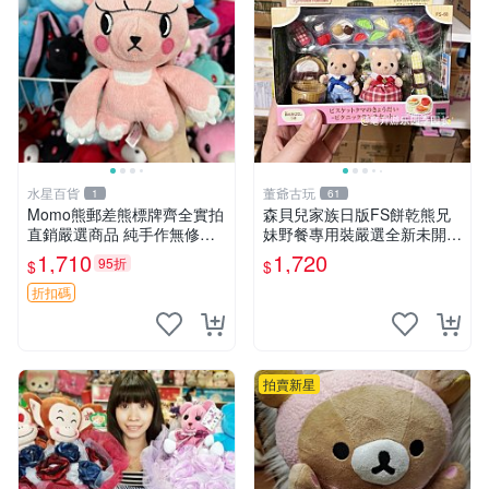
水星百貨
董爺古玩
1
61
Momo熊郵差熊標牌齊全實拍
森貝兒家族日版FS餅乾熊兄
直銷嚴選商品 純手作無修圖
妹野餐專用裝嚴選全新未開
可收藏 郵差熊 Momo熊 標牌
封，包含兩組大童款紙盒裝，
1,710
1,720
95折
$
$
商品
適合收藏與分享。 餅乾熊兄
妹、野餐、收藏
折扣碼
拍賣新星