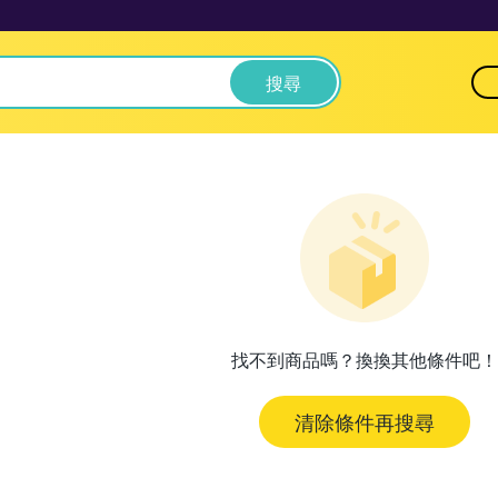
搜尋
找不到商品嗎？換換其他條件吧！
清除條件再搜尋