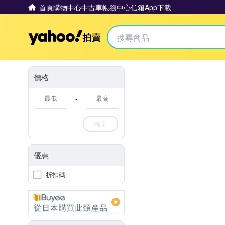
首頁
購物中心
中古車
帳務中心
信箱
App下載
Yahoo拍賣
價格
-
確定
優惠
折扣碼