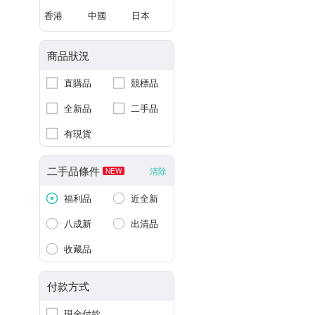
香港
中國
日本
商品狀況
直購品
競標品
全新品
二手品
有現貨
二手品條件
清除
NEW
福利品
近全新
八成新
出清品
收藏品
付款方式
現金付款