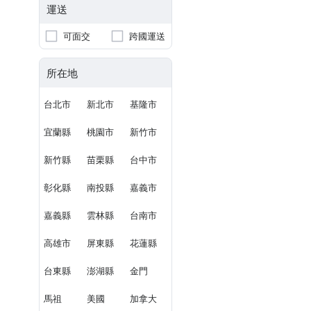
運送
可面交
跨國運送
所在地
台北市
新北市
基隆市
宜蘭縣
桃園市
新竹市
新竹縣
苗栗縣
台中市
彰化縣
南投縣
嘉義市
嘉義縣
雲林縣
台南市
高雄市
屏東縣
花蓮縣
台東縣
澎湖縣
金門
馬祖
美國
加拿大