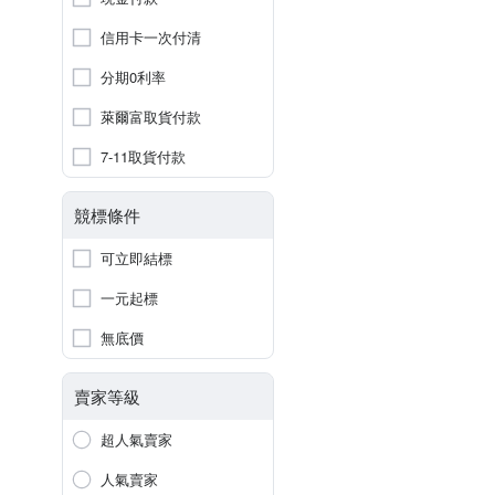
信用卡一次付清
分期0利率
萊爾富取貨付款
7-11取貨付款
競標條件
可立即結標
一元起標
無底價
賣家等級
超人氣賣家
人氣賣家