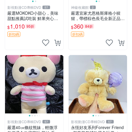
影視動漫CD專輯DVD
神級收藏館
57
2
嚴選MOKOKO小甜心，美味
嚴選宜家尤恩格斯庫格小猩
甜點推薦試吃裝 鮮果夾心糖
猩，帶標棕色長毛全新正品，
果，甜蜜滋味享不停 薄荷草
保存極佳。 宜家 尤恩格斯 庫
1,010
360
95折
84折
$
$
莓 奶油心 60粒 mini小甜心糖
格小猩猩
果，水果味夾心零食裝 心形
折扣碼
折扣碼
糖果 60
影視動漫CD專輯DVD
影視動漫CD專輯DVD
57
57
嚴選40㎝條紋熊妹，輕微浮
永恆好友系列Forever Friend