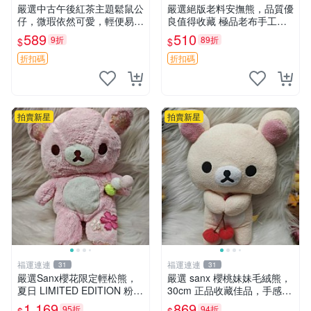
嚴選中古午後紅茶主題鬆鼠公
嚴選絕版老料安撫熊，品質優
仔，微瑕依然可愛，輕便易運
良值得收藏 極品老布手工安
送 二手收藏推薦 工廠直營 快
撫搖鈴玩具，適合哄睡寶貝
589
510
9折
89折
$
$
遞到府 中古 玩偶 公仔
超柔老料搖鈴熊，專為孩子設
計的安心伴護 推薦絕版老布
折扣碼
折扣碼
製工藝搖鈴熊，可當作童
拍賣新星
拍賣新星
福運連連
福運連連
31
31
嚴選Sanx櫻花限定輕松熊，
嚴選 sanx 櫻桃妹妹毛絨熊，
夏日 LIMITED EDITION 粉色
30cm 正品收藏佳品，手感極
毛絨熊，背有拉鏈設計，肚內
軟，適合贈送與收藏 櫻桃妹
1,169
869
95折
94折