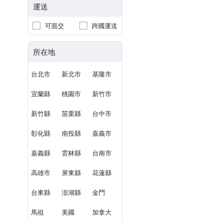
運送
可面交
跨國運送
所在地
台北市
新北市
基隆市
宜蘭縣
桃園市
新竹市
新竹縣
苗栗縣
台中市
彰化縣
南投縣
嘉義市
嘉義縣
雲林縣
台南市
高雄市
屏東縣
花蓮縣
台東縣
澎湖縣
金門
馬祖
美國
加拿大