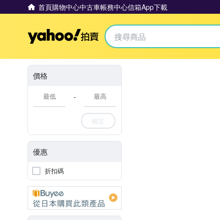
首頁
購物中心
中古車
帳務中心
信箱
App下載
Yahoo拍賣
價格
-
確定
優惠
折扣碼