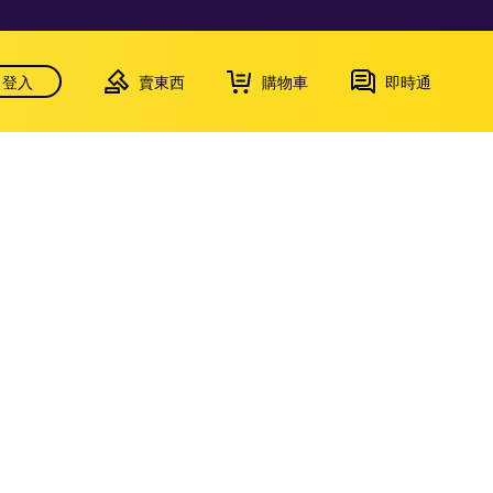
登入
賣東西
購物車
即時通