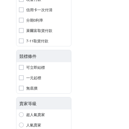
信用卡一次付清
分期0利率
萊爾富取貨付款
7-11取貨付款
競標條件
可立即結標
一元起標
無底價
賣家等級
超人氣賣家
人氣賣家