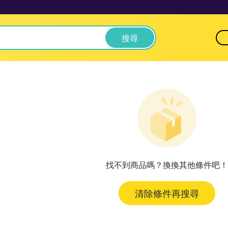
搜尋
找不到商品嗎？換換其他條件吧！
清除條件再搜尋