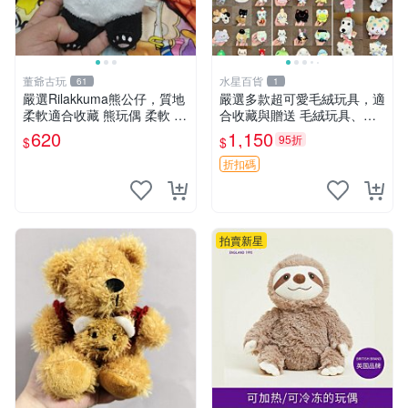
董爺古玩
水星百貨
61
1
嚴選Rilakkuma熊公仔，質地
嚴選多款超可愛毛絨玩具，適
柔軟適合收藏 熊玩偶 柔軟 公
合收藏與贈送 毛絨玩具、抱
仔 收藏
枕、公仔
620
1,150
95折
$
$
折扣碼
拍賣新星