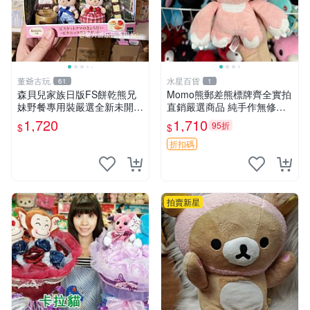
董爺古玩
水星百貨
61
1
森貝兒家族日版FS餅乾熊兄
Momo熊郵差熊標牌齊全實拍
妹野餐專用裝嚴選全新未開
直銷嚴選商品 純手作無修圖
封，包含兩組大童款紙盒裝，
可收藏 郵差熊 Momo熊 標牌
1,720
1,710
95折
$
$
適合收藏與分享。 餅乾熊兄
商品
妹、野餐、收藏
折扣碼
拍賣新星