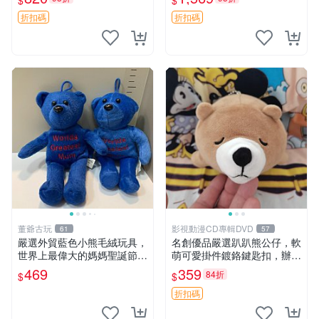
$
$
agano自嘲熊笑臉手玉，全新
親友。中古使用痕跡，手感依
未開封，發貨前視頻確認，四
然優良。 鬆熊 嬰熊 毛玩偶
折扣碼
折扣碼
川 重慶 內
董爺古玩
影視動漫CD專輯DVD
61
57
嚴選外貿藍色小熊毛絨玩具，
名創優品嚴選趴趴熊公仔，軟
世界上最偉大的媽媽聖誕節推
萌可愛掛件鍍鉻鍵匙扣，辦公
薦禮物 五角星 兒童玩具 母親
放松好選擇 趴趴熊 鍍鉻鍵匙
469
359
84折
$
$
節
扣 萬用掛件
折扣碼