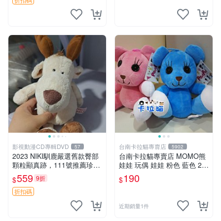
影視動漫CD專輯DVD
台南卡拉貓專賣店
57
5902
2023 NIKI馴鹿嚴選舊款臀部
台南卡拉貓專賣店 MOMO熊
顆粒顯真跡，111號推薦珍藏
娃娃 玩偶 娃娃 粉色 藍色 2色
品 馴鹿 舊款 尾巴顆粒
分售
559
190
9折
$
$
折扣碼
近期銷量1件