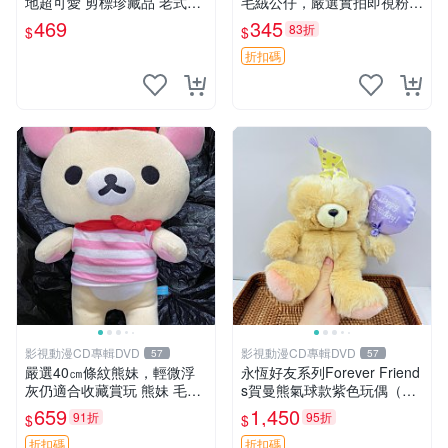
地超可愛 剪標珍藏品 老式毛
毛絨公仔，嚴選實拍即視粉絲
巾質地 安撫熊 款式
必買 公仔紙箱氣泡膜精心包
469
345
83折
$
$
裝快速發貨 輕松熊 公仔 雞毛
絨
折扣碼
影視動漫CD專輯DVD
影視動漫CD專輯DVD
57
57
嚴選40㎝條紋熊妹，輕微浮
永恆好友系列Forever Friend
灰仍適合收藏賞玩 熊妹 毛絨
s賀曼熊氣球款紫色玩偶（鼻
玩具 浮雕熊
子稍有磨損） 中古玩具 氣球
659
1,450
91折
95折
$
$
熊 玩偶
折扣碼
折扣碼