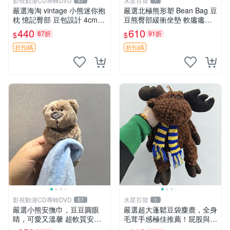
影視動漫CD專輯DVD
水星百貨
57
1
嚴選海淘 vintage 小熊迷你抱
嚴選北極熊形塑 Bean Bag 豆
枕 憶記臀部 豆包設計 4cm
豆熊臀部緩衝坐墊 軟癟癟舒
高 推薦收藏 迷你豆包小熊、
壓設計 保暖又實用 適合久坐
440
610
87折
91折
$
$
高臀部、豆袋抱枕
放松 推薦居家使用 RUSS系
列 豆豆熊屁屁坐墊 3D顆粒結
折扣碼
折扣碼
構
影視動漫CD專輯DVD
水星百貨
57
1
嚴選小熊安撫巾，豆豆圓眼
嚴選超大蓬鬆豆袋麋鹿，全身
睛，可愛又溫馨 超軟質安撫
毛茸手感極佳推薦！屁股與四
巾，豆豆設計，哄睡好幫手
肢填充均勻，適合收藏與孩童