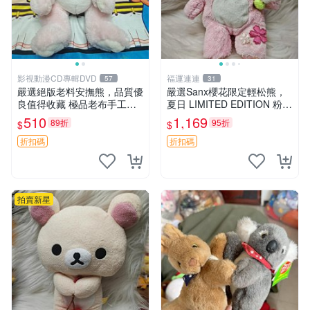
影視動漫CD專輯DVD
福運連連
57
31
嚴選絕版老料安撫熊，品質優
嚴選Sanx櫻花限定輕松熊，
良值得收藏 極品老布手工安
夏日 LIMITED EDITION 粉色
撫搖鈴玩具，適合哄睡寶貝
毛絨熊，背有拉鏈設計，肚內
510
1,169
89折
95折
$
$
超柔老料搖鈴熊，專為孩子設
填充豆袋，精致工藝呈現，狀
計的安心伴護 推薦絕版老布
態如新，適合收藏與送人 櫻
折扣碼
折扣碼
製工藝搖鈴熊，可當作童
花、
拍賣新星