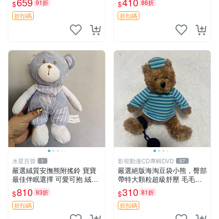
659
410
91折
86折
$
$
約克豆豆眼安撫巾 數碼豆豆
共賞。 麋鹿 豆袋 毛茸玩具
眼
折扣碼
折扣碼
水星百貨
影視動漫CD專輯DVD
1
57
嚴選絨質安撫熊附搖鈴 寶寶
嚴選絕版海淘豆袋小熊，臀部
最佳伴眠選擇 可愛可抱 絨毛
帶特大顆粒超級舒壓 毛毛摸
玩具 安撫熊 嬰兒用
起來格外順滑適合收藏 100%
810
310
93折
81折
$
$
棉質 豆袋枕 豆袋、抱枕、小
熊
折扣碼
折扣碼