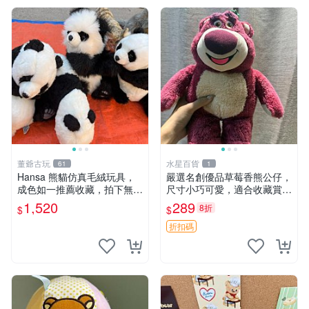
董爺古玩
水星百貨
61
1
Hansa 熊貓仿真毛絨玩具，
嚴選名創優品草莓香熊公仔，
成色如一推薦收藏，拍下無疑
尺寸小巧可愛，適合收藏賞玩
心 熊貓 毛絨玩具 收藏
30cm 玩具 公仔 草莓熊
1,520
289
8折
$
$
折扣碼