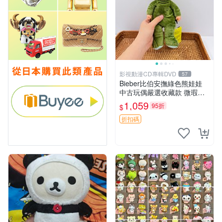
影視動漫CD專輯DVD
57
Bieber比伯安撫綠色熊娃娃
中古玩偶嚴選收藏款 微瑕輕
度使用 Bieber綠熊娃娃 中古
1,059
95折
$
玩偶 微瑕
折扣碼