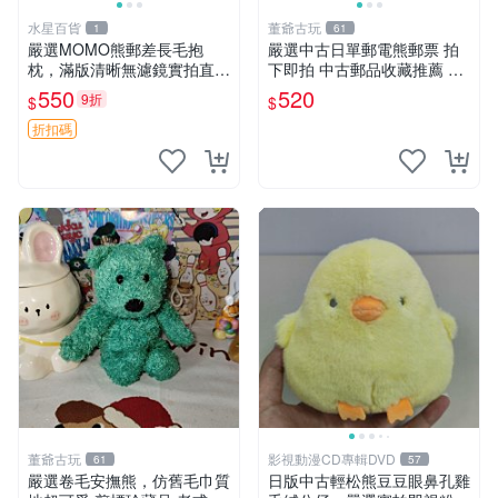
水星百貨
董爺古玩
1
61
嚴選MOMO熊郵差長毛抱
嚴選中古日單郵電熊郵票 拍
枕，滿版清晰無濾鏡實拍直
下即拍 中古郵品收藏推薦 郵
銷。每周新品到貨，不容錯
票 郵電熊 日本
550
520
9折
$
$
過！ 郵差熊 長毛 抱枕
折扣碼
董爺古玩
影視動漫CD專輯DVD
61
57
嚴選卷毛安撫熊，仿舊毛巾質
日版中古輕松熊豆豆眼鼻孔雞