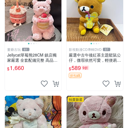
董爺古玩
影視動漫CD專輯DVD
61
57
Jellycat草莓熊28CM 鎮店獨
嚴選中古午後紅茶主題鬆鼠公
家嚴選 全套配備完整 高品質
仔，微瑕依然可愛，輕便易運
收藏好物 紋章 玩具熊 定制熊
送 二手收藏推薦 工廠直營 快
1,660
589
9折
$
$
遞到府 中古 玩偶 公仔
折扣碼
拍賣新星