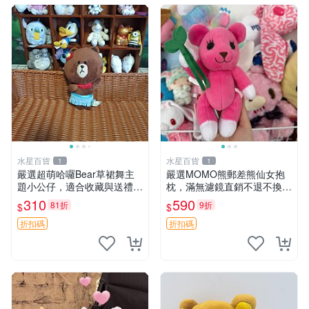
水星百貨
水星百貨
1
1
嚴選超萌哈囉Bear草裙舞主
嚴選MOMO熊郵差熊仙女抱
題小公仔，適合收藏與送禮 1
枕，滿無濾鏡直銷不退不換
00 克 哈囉Bear 草裙舞
經典造型可愛必備 紅薯啵啵
310
590
81折
9折
$
$
間抱枕 抱枕 時尚
折扣碼
折扣碼