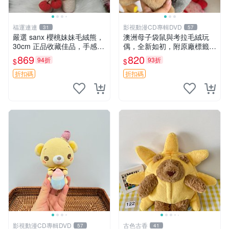
福運連連
影視動漫CD專輯DVD
31
57
嚴選 sanx 櫻桃妹妹毛絨熊，
澳洲母子袋鼠與考拉毛絨玩
30cm 正品收藏佳品，手感極
偶，全新如初，附原廠標籤，
軟，適合贈送與收藏 櫻桃妹
手感極軟，適合贈送親朋好
869
820
94折
93折
$
$
妹、sanx、毛絨熊
友。袋鼠與考拉正版，精緻尺
寸，適合作為收藏或家飾擺
折扣碼
折扣碼
設，增添暖意。 母子、袋
鼠、
影視動漫CD專輯DVD
古色古香
57
41