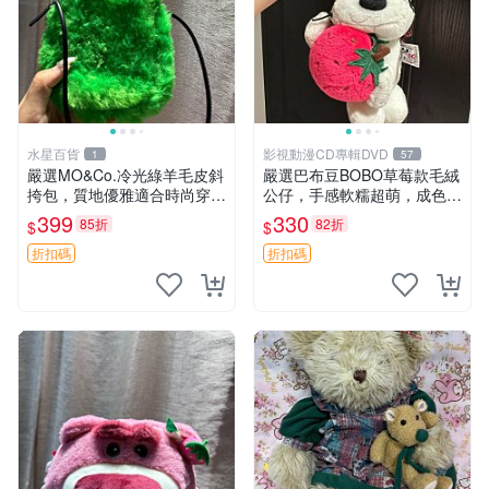
水星百貨
影視動漫CD專輯DVD
1
57
嚴選MO&Co.冷光綠羊毛皮斜
嚴選巴布豆BOBO草莓款毛絨
挎包，質地優雅適合時尚穿搭
公仔，手感軟糯超萌，成色優
冷光綠 皮包 斜挎包
良適合作為收藏品或包包配
399
330
85折
82折
$
$
飾。可視頻確認詳情。 巴布
豆 BOBO 草莓 毛絨公仔 收藏
折扣碼
折扣碼
包配飾