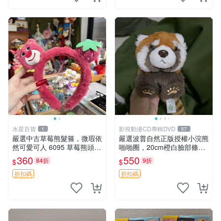
水星百貨
影視動漫CD專輯DVD
1
57
嚴選中古草莓熊髮箍，微瑕依
嚴選波普自然正版授權小浣熊
然可愛可人 6095 草莓熊頭飾
啪啪圈，20cm橙白臉部條紋
中古髮圈 熊寶 寶寶 娃娃熊髮
清晰，毛絨超萌贈品推薦。
360
550
84折
9折
$
$
箍 中古收藏 玩具髮夾
小浣熊 波普 圈環
折扣碼
折扣碼