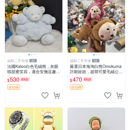
福和二手市場
福和二手市場
32
32
法國Kaloo白色毛絨熊，灰眼
嚴選日本海淘白熊Omokuma
睛甜蜜笑容，適合安撫逗趣可
許願娃娃，超萌可愛毛絨公仔
愛，柔軟面料手感佳。14 白
推薦收藏 白熊 Omokuma 毛
530
470
89折
88折
$
$
色安撫熊 毛絨玩具 寶寶逗樂
絨玩具 偽裝娃娃 玩具擺飾
具
折扣碼
折扣碼