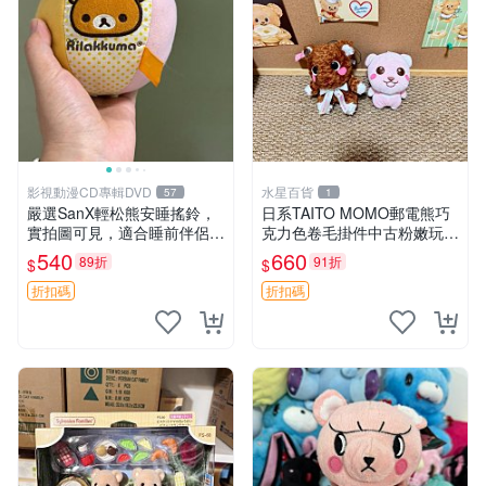
影視動漫CD專輯DVD
水星百貨
57
1
嚴選SanX輕松熊安睡搖鈴，
日系TAITO MOMO郵電熊巧
實拍圖可見，適合睡前伴侶，
克力色卷毛掛件中古粉嫩玩偶
Picks安撫好物 0325 懸吊 電
微瑕推薦 postpet momo 郵
540
660
89折
91折
$
$
腦
電熊 中古玩偶
折扣碼
折扣碼