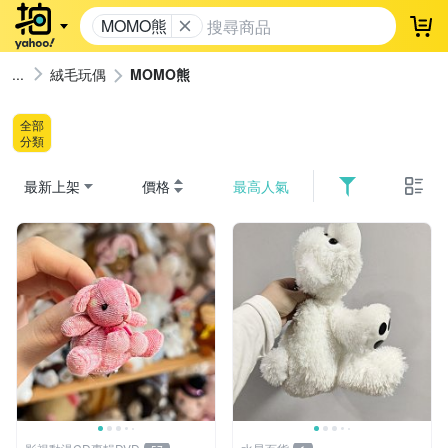
MOMO熊
登
絨毛玩偶
MOMO熊
全部
分類
最新上架
價格
最高人氣