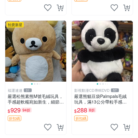
拍賣新星
福運連連
影視動漫CD專輯DVD
31
57
嚴選松熊素熊M號毛絨玩具，
嚴選熊貓豆袋Palmpals毛絨
手感超軟糯宛如新生，細節精
玩具，滿13公分帶粒手感極
緻完美無瑕，推薦送禮或珍
佳，電影主題周邊推薦 熊貓
929
288
94折
8折
$
$
藏，中古狀態保養得宜。 松
Palmpals 毛絨玩具 豆袋 劇場
熊 素熊 毛絨doll
版周邊
折扣碼
折扣碼