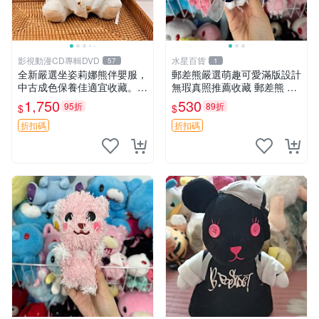
影視動漫CD專輯DVD
水星百貨
57
1
全新嚴選坐姿莉娜熊伴嬰服，
郵差熊嚴選萌趣可愛滿版設計
中古成色保養佳適宜收藏。無
無瑕真照推薦收藏 郵差熊 熊
盒子但品質完好，快速出貨。
抱枕 紅薯啵啵間
1,750
530
95折
89折
$
$
建議入手！ 中古 玩偶 滬漫
折扣碼
折扣碼