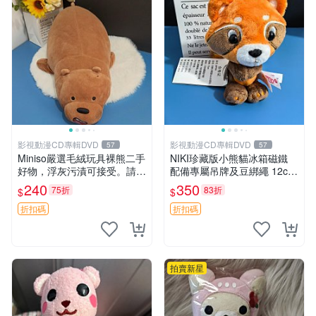
影視動漫CD專輯DVD
影視動漫CD專輯DVD
57
57
Miniso嚴選毛絨玩具裸熊二手
NIKI珍藏版小熊貓冰箱磁鐵
好物，浮灰污漬可接受。請詳
配備專屬吊牌及豆綁繩 12cm
閱照片再下單，售出不退不
廢品嚴選 好評推薦 小熊貓冰
240
350
75折
83折
$
$
換。全新品相收藏推薦。 裸
箱貼 磁鐵掛件 冰箱飾品
熊 毛絨玩具 收藏
折扣碼
折扣碼
拍賣新星