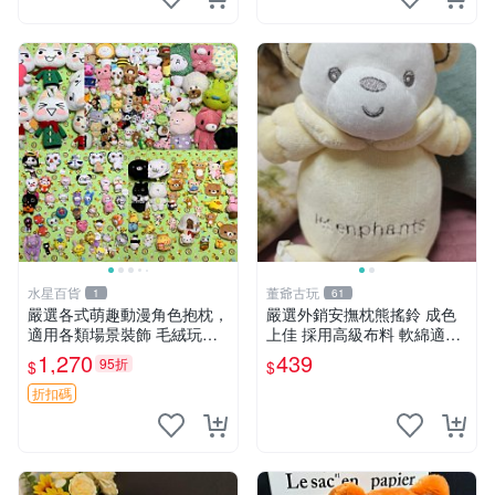
水星百貨
董爺古玩
1
61
嚴選各式萌趣動漫角色抱枕，
嚴選外銷安撫枕熊搖鈴 成色
適用各類場景裝飾 毛絨玩
上佳 採用高級布料 軟綿適合
具、卡通抱枕、趣味玩偶
收藏 安心選購 安撫枕 熊玩具
1,270
439
95折
$
$
搖鈴
折扣碼