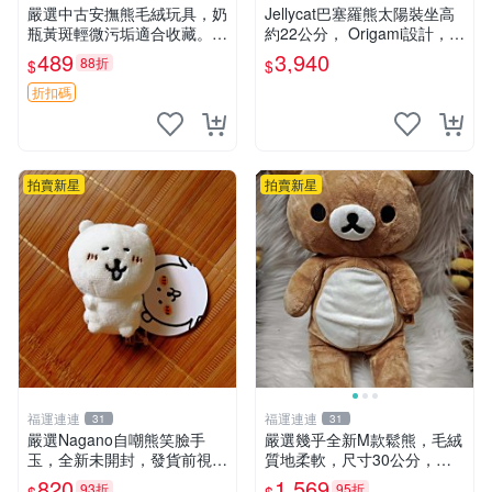
嚴選中古安撫熊毛絨玩具，奶
Jellycat巴塞羅熊太陽裝坐高
瓶黃斑輕微污垢適合收藏。默
約22公分， Origami設計，來
認兩日發貨，全國快遞隨機派
自越南。嚴選 Recommendat
489
3,940
88折
$
$
送。 成色如圖可放心購買，
ion！巴塞羅、 Origami熊、J
輕微瑕疵和臟污不影響使用。
elly
折扣碼
安撫熊 中古玩偶 毛
拍賣新星
拍賣新星
福運連連
福運連連
31
31
嚴選Nagano自嘲熊笑臉手
嚴選幾乎全新M款鬆熊，毛絨
玉，全新未開封，發貨前視頻
質地柔軟，尺寸30公分，做
確認，海南 廣西 貴州 嚴選N
工精緻可愛，適合收藏或贈送
820
1,569
93折
95折