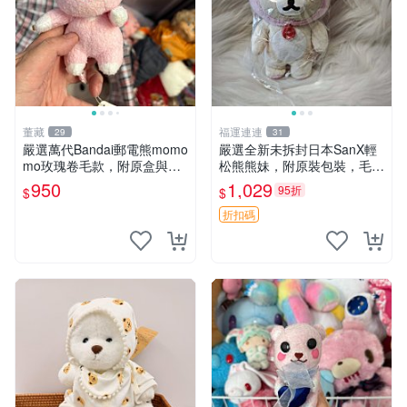
董藏
福運連連
29
31
嚴選萬代Bandai郵電熊momo
嚴選全新未拆封日本SanX輕
mo玫瑰卷毛款，附原盒與吊
松熊熊妹，附原裝包裝，毛絨
牌，粉嫩可愛入手即柔軟～
質地極佳，細膩可愛，推薦收
950
1,029
95折
$
$
玫瑰卷毛 郵電熊 正品
藏兼送禮，適合女性好友或家
人，限量釋出。鬆熊、熊玩
折扣碼
偶、收藏品