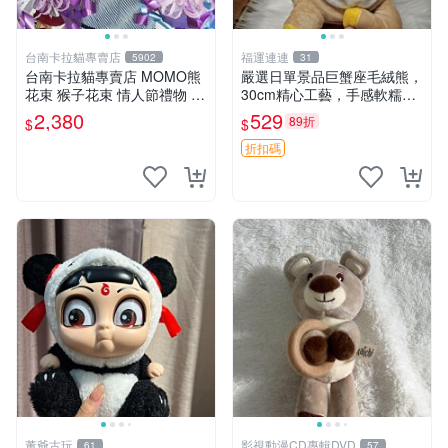
台南卡拉貓專賣店
福運連連
5902
31
台南卡拉貓專賣店 MOMO熊
嚴選日單景品巨蟹座毛絨熊，
花束 猴子花束 情人節禮物 二
30cm精心工藝，手感軟糯推
選一 可繡字 可今天寄明天到
薦收藏送人 巨蟹座 毛絨玩具
2,380
529
89折
$
$
精緻做工
折扣碼
董爺古玩
影視動漫CD專輯DVD
61
57