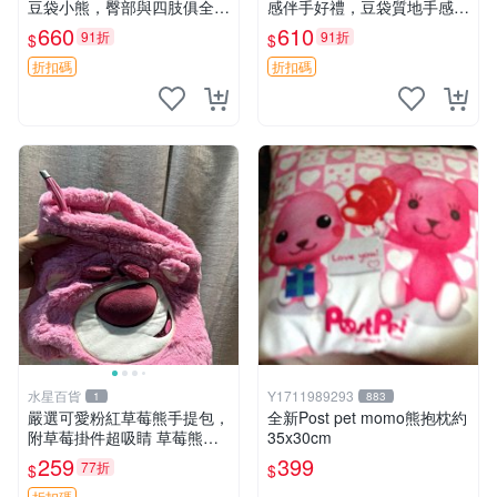
豆袋小熊，臀部與四肢俱全，
感伴手好禮，豆袋質地手感
坐高11公分，附原盒與吊牌
佳，抱枕小熊 recom 推薦 白
660
610
91折
91折
$
$
收藏。藍鼻子小熊，值得擁有
色豆袋 玩具
玩具 憶熊
折扣碼
折扣碼
水星百貨
Y1711989293
1
883
嚴選可愛粉紅草莓熊手提包，
全新Post pet momo熊抱枕約
附草莓掛件超吸睛 草莓熊手
35x30cm
提包 草莓掛件 可愛portunes
259
399
77折
$
$
e
折扣碼