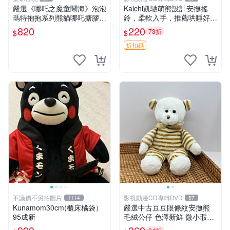
嚴選《哪吒之魔童鬧海》泡泡
Kaichi凱馳萌熊設計安撫搖
瑪特抱抱系列熊貓哪吒搪膠臉
鈴，柔軟入手，推薦哄睡好選
毛絨， STATE：如圖顯示 哪
擇 熊公仔 安撫玩具 喂食環
820
220
73折
$
$
吒 毛絨公仔 泡泡瑪特
折扣碼
不議價不另拍圖片
影視動漫CD專輯DVD
1114
57
Kunamom30cm(櫃床橘袋）
嚴選中古豆豆眼條紋安撫熊
95成新
毛絨公仔 色澤新鮮 微小瑕疵
可收藏 中古 安撫熊 條紋公仔