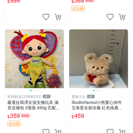
999
369
84折
$
$
折扣碼
影視動漫CD專輯DVD
董爺古玩
57
61
嚴選拉瑪澤女孩安撫玩具 滿
StudioHaneul小熊愛心掛件
意送補包 2號裝 650g 匹配嬰
五角星全新珍藏 紅色推薦收
幼童舒壓好伴侶 女孩專用 安
藏 玩具掛飾 掛件 新品
359
459
84折
$
$
心選擇 安撫玩偶 衝包 玩具
折扣碼