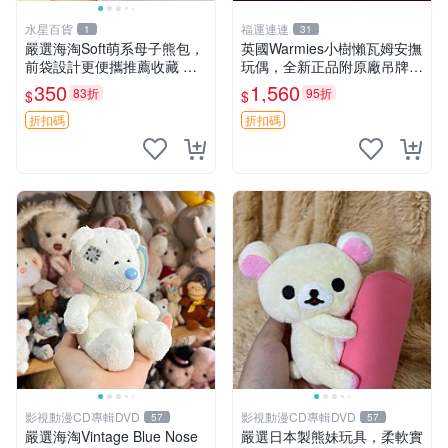
水星百貨
福運連連
1
31
嚴選海淘Soft萌系母子熊包，
英國Warmies小樹懶瓦姆安撫
前袋設計更便攜推薦收藏 母
玩偶，全新正品附原廠吊牌與
子熊 軟綿綿 包包
防塵袋，內藏薰衣草可加熱，
350
1,560
83折
95折
$
$
適合各個年齡層，冷暖兩用享
受抱抱樂趣，不容錯過嚴選好
折扣碼
折扣碼
物 溫暖 冷感
影視動漫CD專輯DVD
影視動漫CD專輯DVD
57
57
嚴選海淘Vintage Blue Nose
嚴選日本製熊妹玩具，柔軟實