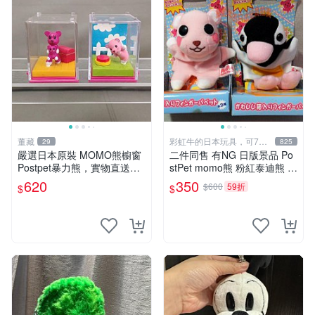
董藏
彩虹牛的日本玩具，可7取
29
825
付
嚴選日本原裝 MOMO熊櫥窗
二件同售 有NG 日版景品 Po
Postpet暴力熊，實物直送新
stPet momo熊 粉紅泰迪熊 妹
臺灣。MOMO熊 暴力熊 熊貓
妹 comomo 企鵝 娃娃 布偶
620
350
$600
59折
$
$
櫥窗
手指頭 娃娃