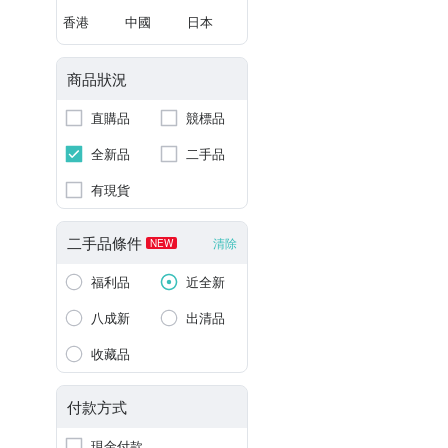
香港
中國
日本
商品狀況
直購品
競標品
全新品
二手品
有現貨
二手品條件
清除
NEW
福利品
近全新
八成新
出清品
收藏品
付款方式
現金付款