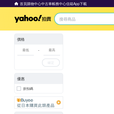
首頁
購物中心
中古車
帳務中心
信箱
App下載
Yahoo拍賣
價格
-
確定
優惠
折扣碼