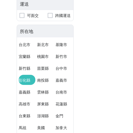
運送
可面交
跨國運送
所在地
台北市
新北市
基隆市
宜蘭縣
桃園市
新竹市
新竹縣
苗栗縣
台中市
彰化縣
南投縣
嘉義市
嘉義縣
雲林縣
台南市
高雄市
屏東縣
花蓮縣
台東縣
澎湖縣
金門
馬祖
美國
加拿大