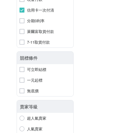
信用卡一次付清
分期0利率
萊爾富取貨付款
7-11取貨付款
競標條件
可立即結標
一元起標
無底價
賣家等級
超人氣賣家
人氣賣家