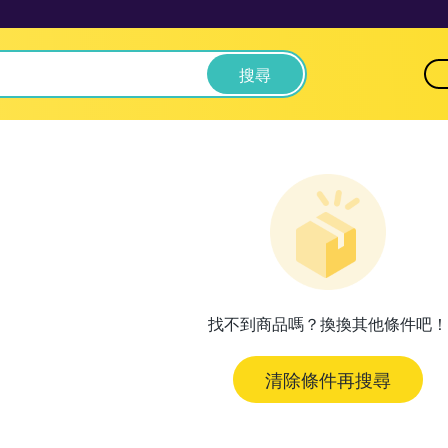
搜尋
找不到商品嗎？換換其他條件吧！
清除條件再搜尋