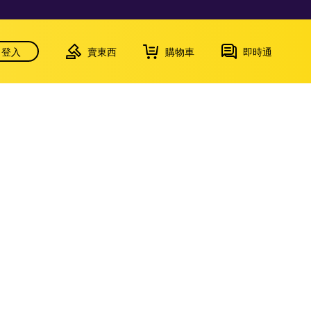
登入
賣東西
購物車
即時通