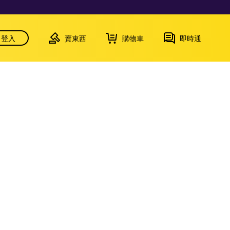
登入
賣東西
購物車
即時通