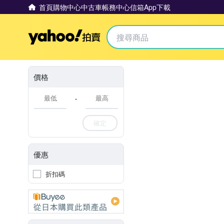
首頁
購物中心
中古車
帳務中心
信箱
App下載
Yahoo拍賣
價格
-
確定
優惠
折扣碼