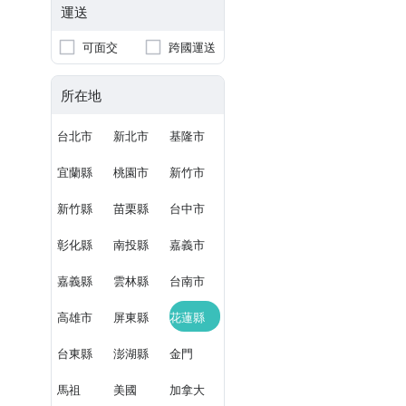
運送
可面交
跨國運送
所在地
台北市
新北市
基隆市
宜蘭縣
桃園市
新竹市
新竹縣
苗栗縣
台中市
彰化縣
南投縣
嘉義市
嘉義縣
雲林縣
台南市
高雄市
屏東縣
花蓮縣
台東縣
澎湖縣
金門
馬祖
美國
加拿大