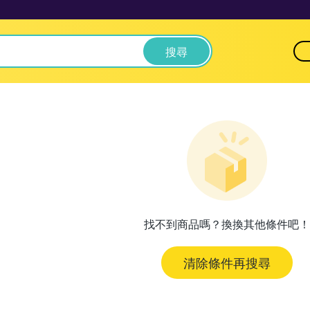
搜尋
找不到商品嗎？換換其他條件吧！
清除條件再搜尋