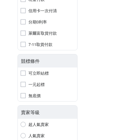
信用卡一次付清
分期0利率
萊爾富取貨付款
7-11取貨付款
競標條件
可立即結標
一元起標
無底價
賣家等級
超人氣賣家
人氣賣家