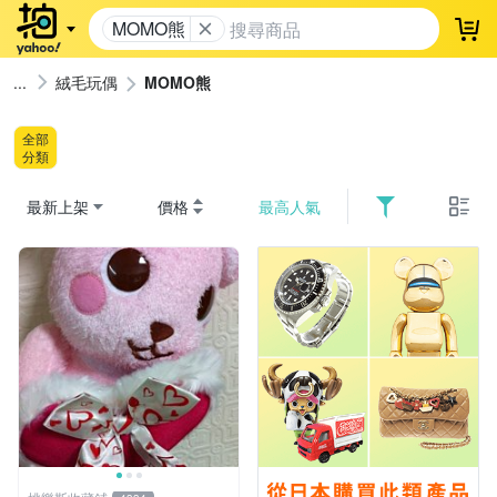
MOMO熊
登
絨毛玩偶
MOMO熊
全部
分類
最新上架
價格
最高人氣