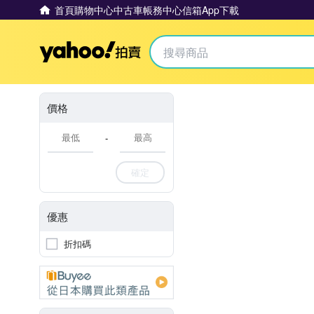
首頁
購物中心
中古車
帳務中心
信箱
App下載
Yahoo拍賣
價格
-
確定
優惠
折扣碼