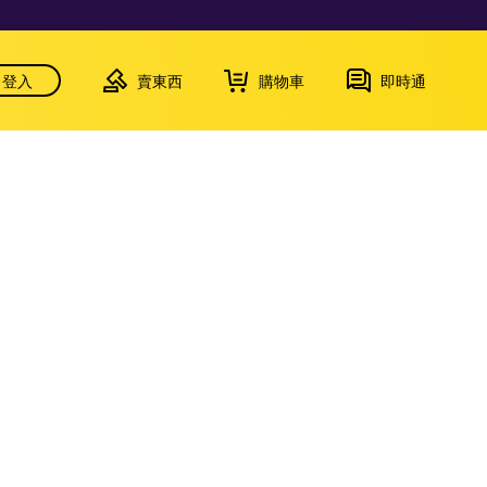
登入
賣東西
購物車
即時通