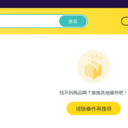
搜尋
找不到商品嗎？換換其他條件吧！
清除條件再搜尋