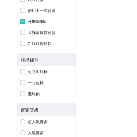
信用卡一次付清
分期0利率
萊爾富取貨付款
7-11取貨付款
競標條件
可立即結標
一元起標
無底價
賣家等級
超人氣賣家
人氣賣家