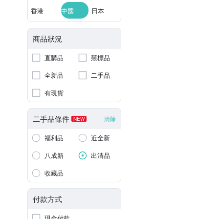
香港
中國
日本
商品狀況
直購品
競標品
全新品
二手品
有現貨
二手品條件
清除
NEW
福利品
近全新
八成新
出清品
收藏品
付款方式
現金付款