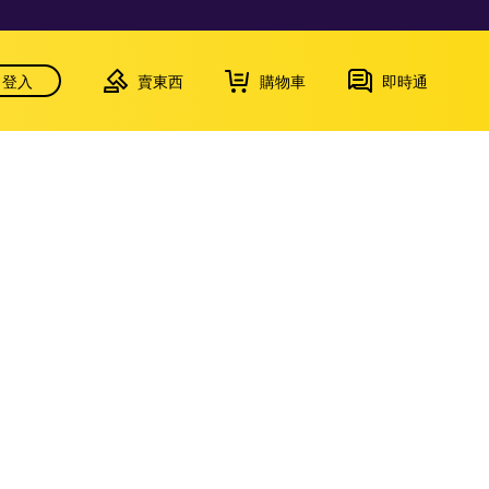
登入
賣東西
購物車
即時通