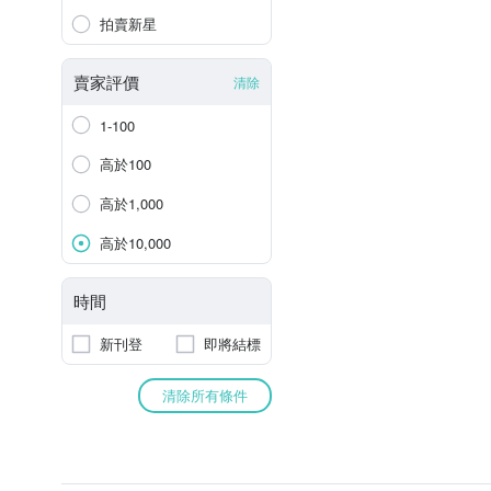
拍賣新星
賣家評價
清除
1-100
高於100
高於1,000
高於10,000
時間
新刊登
即將結標
清除所有條件