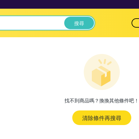
搜尋
找不到商品嗎？換換其他條件吧！
清除條件再搜尋