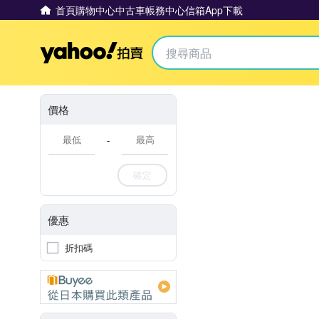
首頁
購物中心
中古車
帳務中心
信箱
App下載
Yahoo拍賣
價格
-
確定
優惠
折扣碼