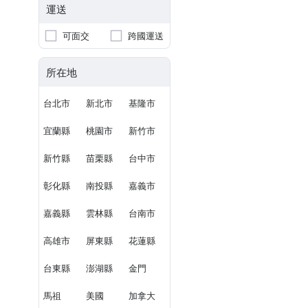
運送
可面交
跨國運送
所在地
台北市
新北市
基隆市
宜蘭縣
桃園市
新竹市
新竹縣
苗栗縣
台中市
彰化縣
南投縣
嘉義市
嘉義縣
雲林縣
台南市
高雄市
屏東縣
花蓮縣
台東縣
澎湖縣
金門
馬祖
美國
加拿大