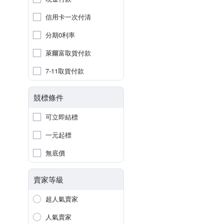
信用卡一次付清
分期0利率
萊爾富取貨付款
7-11取貨付款
競標條件
可立即結標
一元起標
無底價
賣家等級
超人氣賣家
人氣賣家