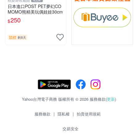
桃樂斯收藏鋪
4334
日本進口POST PET夢幻CO
MOMO熊精美玩偶娃娃30cm
250
$
競標
剩8天
Yahoo台灣電子商務 版權所有 © 2026 服務條款(
更新
)
服務條款
|
隱私權
|
拍賣使用規範
交易安全