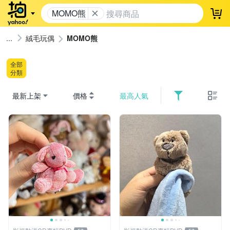
MOMO熊
登
絨毛玩偶
MOMO熊
全部
分類
最新上架
價格
最高人氣