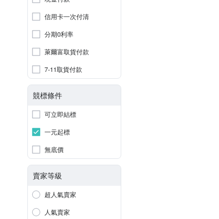
信用卡一次付清
分期0利率
萊爾富取貨付款
7-11取貨付款
競標條件
可立即結標
一元起標
無底價
賣家等級
超人氣賣家
人氣賣家