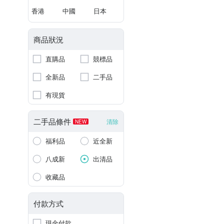
香港
中國
日本
商品狀況
直購品
競標品
全新品
二手品
有現貨
二手品條件
清除
NEW
福利品
近全新
八成新
出清品
收藏品
付款方式
現金付款