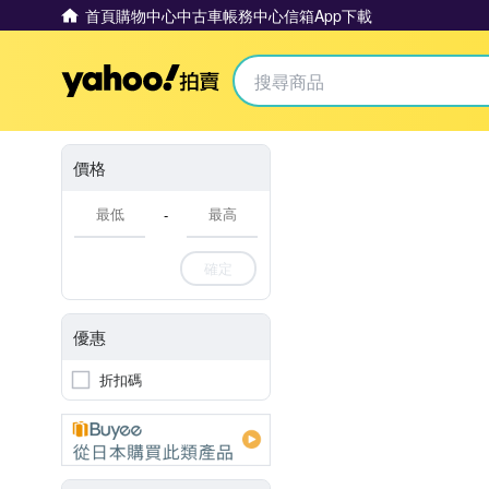
首頁
購物中心
中古車
帳務中心
信箱
App下載
Yahoo拍賣
價格
-
確定
優惠
折扣碼