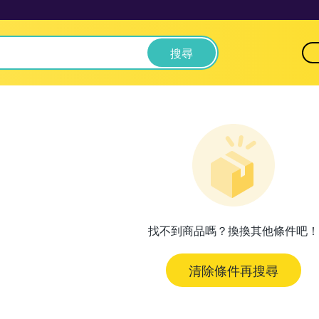
搜尋
找不到商品嗎？換換其他條件吧！
清除條件再搜尋