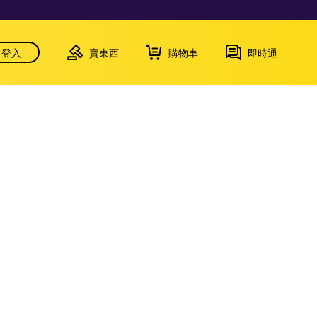
登入
賣東西
購物車
即時通