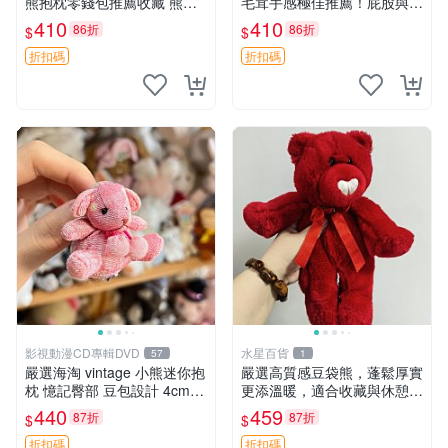
熊抱枕零錢包推薦收藏 熊寶
毛茸手感極佳推薦！屁股與四
寶 毛絨熊 零錢包
肢填充均勻，適合收藏與孩童
410
410
86折
86折
$
$
共賞。 麋鹿 豆袋 毛茸玩具
折扣碼
折扣碼
影視動漫CD專輯DVD
水星百貨
57
1
嚴選海淘 vintage 小熊迷你抱
嚴選高質感豆袋熊，蓬鬆厚實
枕 憶記臀部 豆包設計 4cm
更添溫暖，適合收藏與休憩。
高 推薦收藏 迷你豆包小熊、
前胸填充飽滿，背部亦具優雅
440
459
87折
87折
$
$
高臀部、豆袋抱枕
設計。 豆袋熊 保暖 溫柔 蓬
松
折扣碼
折扣碼