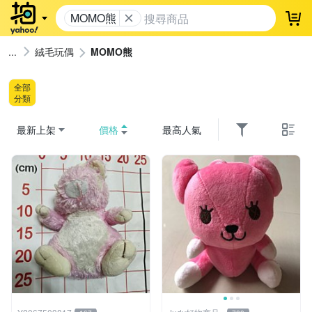
MOMO熊
登
絨毛玩偶
MOMO熊
全部
分類
最新上架
價格
最高人氣