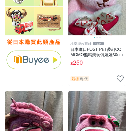
桃樂斯收藏鋪
4334
日本進口POST PET夢幻CO
MOMO熊精美玩偶娃娃30cm
250
$
競標
剩7天