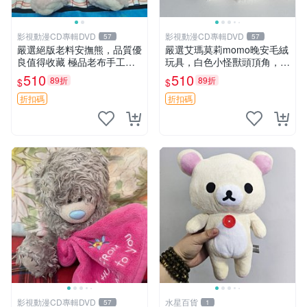
影視動漫CD專輯DVD
影視動漫CD專輯DVD
57
57
嚴選絕版老料安撫熊，品質優
嚴選艾瑪莫莉momo晚安毛絨
良值得收藏 極品老布手工安
玩具，白色小怪獸頭頂角，大
撫搖鈴玩具，適合哄睡寶貝
眼超萌，軟糯帶香，尺寸30c
510
510
89折
89折
$
$
超柔老料搖鈴熊，專為孩子設
m，細節精準，同城異地皆可
計的安心伴護 推薦絕版老布
寄送 晚安玩具 毛絨手辦 小怪
折扣碼
折扣碼
製工藝搖鈴熊，可當作童
獸
影視動漫CD專輯DVD
水星百貨
57
1