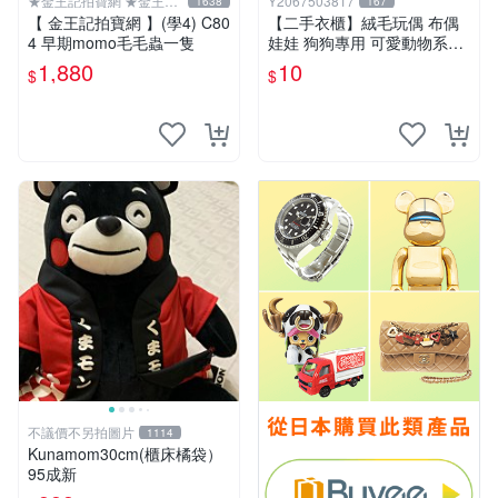
★金王記拍寶網 ★金王記
Y2067503817
1638
167
拍寶趣
【 金王記拍寶網 】(學4) C80
【二手衣櫃】絨毛玩偶 布偶
4 早期momo毛毛蟲一隻
娃娃 狗狗專用 可愛動物系列
耐咬耐磨玩具 玩偶 粉紅熊寵
1,880
10
$
$
物玩具 1120929
不議價不另拍圖片
1114
Kunamom30cm(櫃床橘袋）
95成新