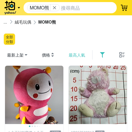
MOMO熊
登
絨毛玩偶
MOMO熊
全部
分類
最新上架
價格
最高人氣