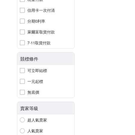
信用卡一次付清
分期0利率
萊爾富取貨付款
7-11取貨付款
競標條件
可立即結標
一元起標
無底價
賣家等級
超人氣賣家
人氣賣家