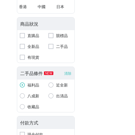
香港
中國
日本
商品狀況
直購品
競標品
全新品
二手品
有現貨
二手品條件
清除
NEW
福利品
近全新
八成新
出清品
收藏品
付款方式
現金付款