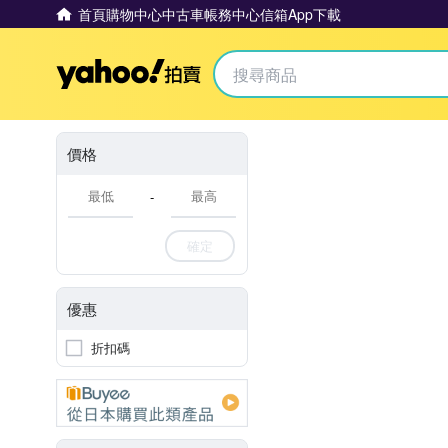
首頁
購物中心
中古車
帳務中心
信箱
App下載
Yahoo拍賣
價格
-
確定
優惠
折扣碼