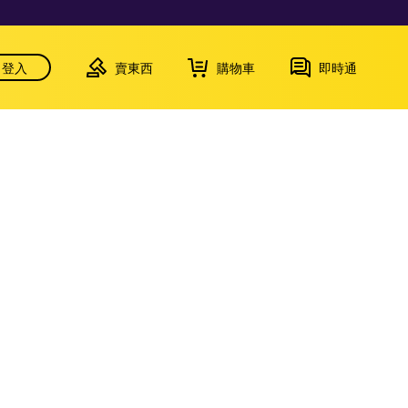
登入
賣東西
購物車
即時通