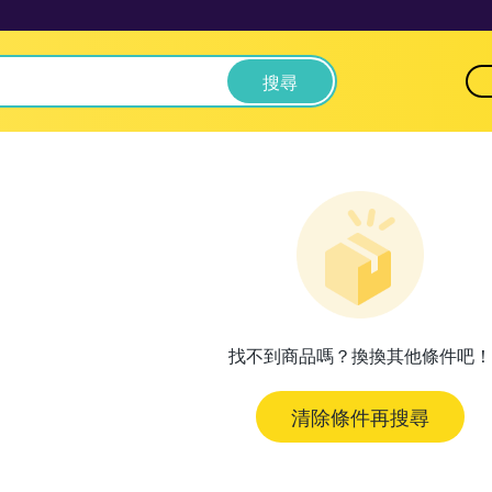
搜尋
找不到商品嗎？換換其他條件吧！
清除條件再搜尋