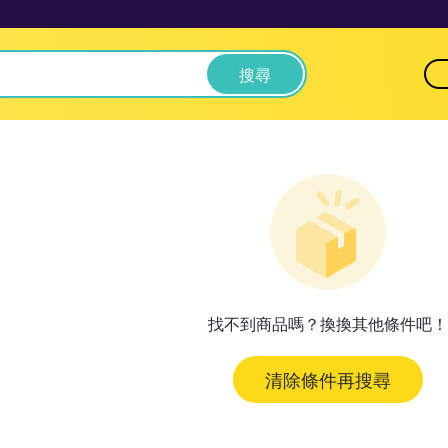
搜尋
找不到商品嗎？換換其他條件吧！
清除條件再搜尋