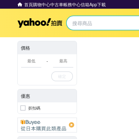
首頁
購物中心
中古車
帳務中心
信箱
App下載
Yahoo拍賣
價格
-
確定
優惠
折扣碼