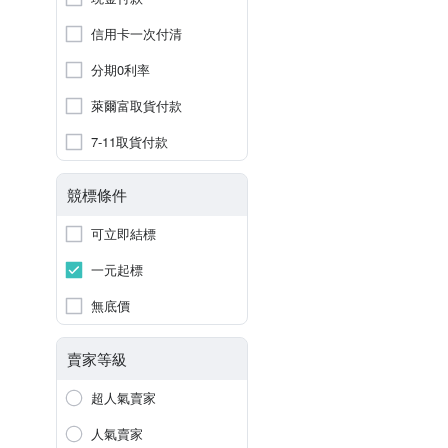
信用卡一次付清
分期0利率
萊爾富取貨付款
7-11取貨付款
競標條件
可立即結標
一元起標
無底價
賣家等級
超人氣賣家
人氣賣家