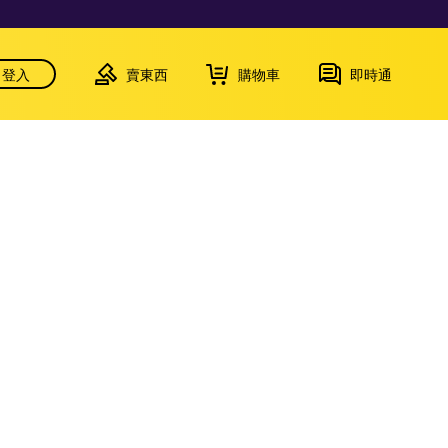
登入
賣東西
購物車
即時通