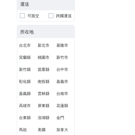
運送
可面交
跨國運送
所在地
台北市
新北市
基隆市
宜蘭縣
桃園市
新竹市
新竹縣
苗栗縣
台中市
彰化縣
南投縣
嘉義市
嘉義縣
雲林縣
台南市
高雄市
屏東縣
花蓮縣
台東縣
澎湖縣
金門
馬祖
美國
加拿大