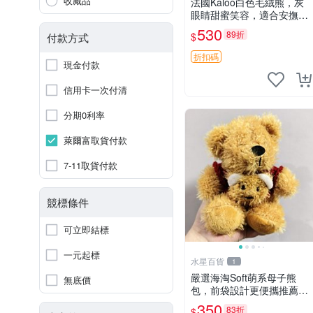
收藏品
法國Kaloo白色毛絨熊，灰
眼睛甜蜜笑容，適合安撫逗
趣可愛，柔軟面料手感佳。
530
89折
$
付款方式
14 白色安撫熊 毛絨玩具 寶
寶逗樂具
折扣碼
現金付款
信用卡一次付清
分期0利率
萊爾富取貨付款
7-11取貨付款
競標條件
可立即結標
一元起標
水星百貨
1
嚴選海淘Soft萌系母子熊
無底價
包，前袋設計更便攜推薦收
藏 母子熊 軟綿綿 包包
350
83折
$