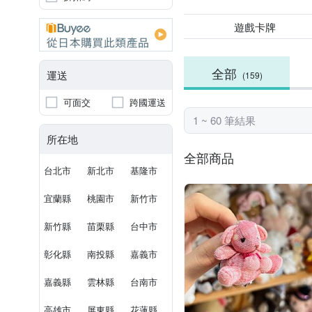
遊戲卡牌
全部
運送
(159)
可面交
跨國運送
1 ~ 60 筆結果
所在地
全部商品
台北市
新北市
基隆市
宜蘭縣
桃園市
新竹市
新竹縣
苗栗縣
台中市
彰化縣
南投縣
嘉義市
嘉義縣
雲林縣
台南市
高雄市
屏東縣
花蓮縣