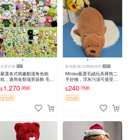
水星百貨
影視動漫CD專輯DVD
1
57
嚴選各式萌趣動漫角色抱
Miniso嚴選毛絨玩具裸熊二
枕，適用各類場景裝飾 毛絨
手好物，浮灰污漬可接受。
玩具、卡通抱枕、趣味玩偶
請詳閱照片再下單，售出不
1,270
240
95折
75折
$
$
退不換。全新品相收藏推
薦。 裸熊 毛絨玩具 收藏
折扣碼
折扣碼