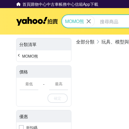
首頁
購物中心
中古車
帳務中心
信箱
App下載
Yahoo拍賣
MOMO熊
玩具、模型與
分類清單
MOMO熊
價格
-
確定
優惠
折扣碼