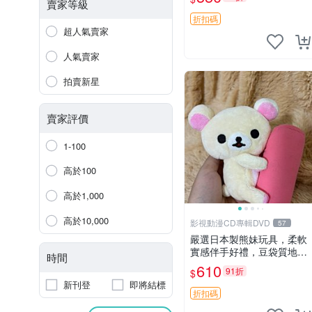
賣家等級
折扣碼
超人氣賣家
人氣賣家
拍賣新星
賣家評價
1-100
高於100
高於1,000
高於10,000
影視動漫CD專輯DVD
57
嚴選日本製熊妹玩具，柔軟
實感伴手好禮，豆袋質地手
時間
感佳，抱枕小熊 recom 推薦
610
91折
$
白色豆袋 玩具
新刊登
即將結標
折扣碼