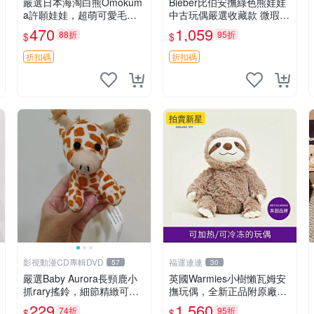
嚴選日本海淘白熊Omokum
Bieber比伯安撫綠色熊娃娃
a許願娃娃，超萌可愛毛絨
中古玩偶嚴選收藏款 微瑕輕
公仔推薦收藏 白熊 Omoku
度使用 Bieber綠熊娃娃 中
470
1,059
88折
95折
$
$
ma 毛絨玩具 偽裝娃娃 玩具
古玩偶 微瑕
擺飾
折扣碼
折扣碼
拍賣新星
影視動漫CD專輯DVD
福運連連
57
30
嚴選Baby Aurora長頸鹿小
英國Warmies小樹懶瓦姆安
抓rary搖鈴，細節精緻可聆
撫玩偶，全新正品附原廠吊
聽清脆鈴音 軟萌可愛 定制
牌與防塵袋，內藏薰衣草可
229
1,560
74折
95折
$
$