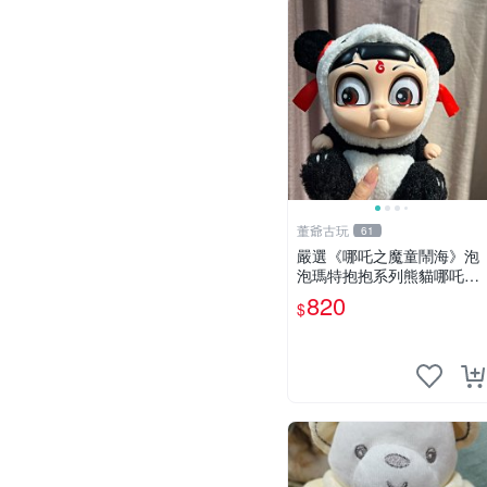
董爺古玩
61
嚴選《哪吒之魔童鬧海》泡
泡瑪特抱抱系列熊貓哪吒搪
膠臉毛絨， STATE：如圖顯
820
$
示 哪吒 毛絨公仔 泡泡瑪特