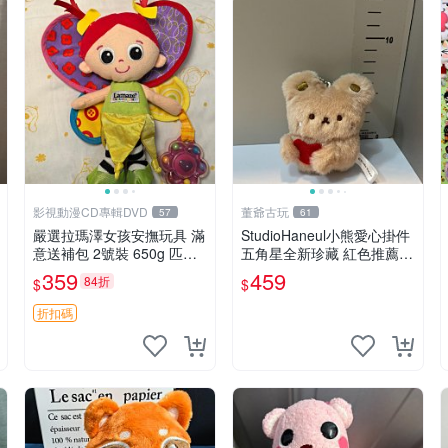
影視動漫CD專輯DVD
董爺古玩
57
61
嚴選拉瑪澤女孩安撫玩具 滿
StudioHaneul小熊愛心掛件
意送補包 2號裝 650g 匹配
五角星全新珍藏 紅色推薦收
嬰幼童舒壓好伴侶 女孩專用
藏 玩具掛飾 掛件 新品
359
459
84折
$
$
安心選擇 安撫玩偶 衝包 玩
具
折扣碼