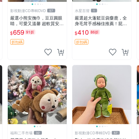
影視動漫CD專輯DVD
水星百貨
57
1
嚴選小熊安撫巾，豆豆圓眼
嚴選超大蓬鬆豆袋麋鹿，全
睛，可愛又溫馨 超軟質安撫
身毛茸手感極佳推薦！屁股
巾，豆豆設計，哄睡好幫手
與四肢填充均勻，適合收藏
659
410
91折
86折
$
$
約克豆豆眼安撫巾 數碼豆豆
與孩童共賞。 麋鹿 豆袋 毛
眼
茸玩具
折扣碼
折扣碼
福和二手市場
影視動漫CD專輯DVD
32
57