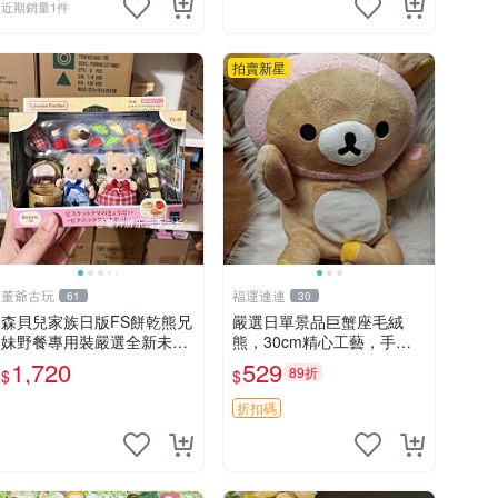
近期銷量1件
拍賣新星
董爺古玩
福運連連
61
30
森貝兒家族日版FS餅乾熊兄
嚴選日單景品巨蟹座毛絨
妹野餐專用裝嚴選全新未開
熊，30cm精心工藝，手感
封，包含兩組大童款紙盒
軟糯推薦收藏送人 巨蟹座
1,720
529
89折
$
$
裝，適合收藏與分享。 餅乾
毛絨玩具 精緻做工
熊兄妹、野餐、收藏
折扣碼