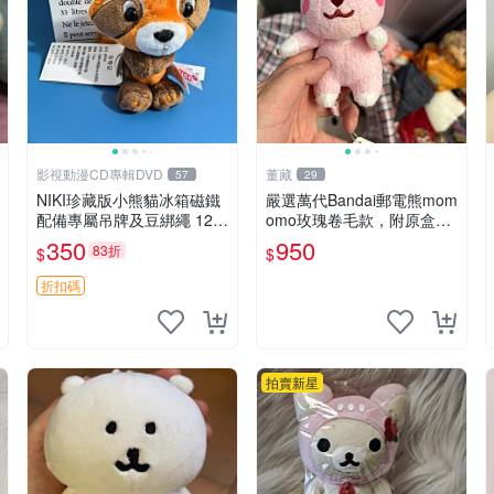
影視動漫CD專輯DVD
董藏
57
29
NIKI珍藏版小熊貓冰箱磁鐵
嚴選萬代Bandai郵電熊mom
配備專屬吊牌及豆綁繩 12c
omo玫瑰卷毛款，附原盒與
m 廢品嚴選 好評推薦 小熊
吊牌，粉嫩可愛入手即柔軟
350
950
83折
$
$
貓冰箱貼 磁鐵掛件 冰箱飾
～ 玫瑰卷毛 郵電熊 正品
品
折扣碼
拍賣新星