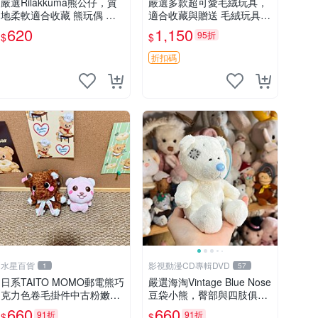
嚴選Rilakkuma熊公仔，質
嚴選多款超可愛毛絨玩具，
地柔軟適合收藏 熊玩偶 柔
適合收藏與贈送 毛絨玩具、
軟 公仔 收藏
抱枕、公仔
620
1,150
95折
$
$
折扣碼
水星百貨
影視動漫CD專輯DVD
1
57
日系TAITO MOMO郵電熊巧
嚴選海淘Vintage Blue Nose
克力色卷毛掛件中古粉嫩玩
豆袋小熊，臀部與四肢俱
偶微瑕推薦 postpet momo
全，坐高11公分，附原盒與
660
660
91折
91折
$
$