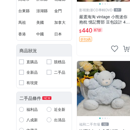
影視動漫CD專輯DVD
台東縣
澎湖縣
金門
57
嚴選海淘 vintage 小熊迷你
抱枕 憶記臀部 豆包設計 4c
馬祖
美國
加拿大
m 高 推薦收藏 迷你豆包小
440
87折
$
熊、高臀部、豆袋抱枕
香港
中國
日本
折扣碼
商品狀況
直購品
競標品
全新品
二手品
有現貨
二手品條件
NEW
福利品
近全新
八成新
出清品
福和二手市場
32