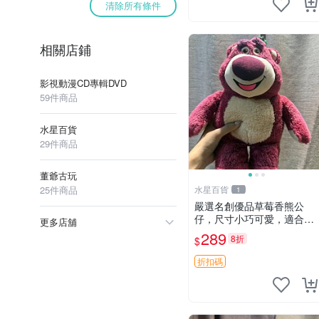
清除所有條件
相關店鋪
影視動漫CD專輯DVD
59件商品
水星百貨
29件商品
董爺古玩
25件商品
水星百貨
1
嚴選名創優品草莓香熊公
仔，尺寸小巧可愛，適合收
更多店舖
藏賞玩 30cm 玩具 公仔 草
289
8折
$
莓熊
折扣碼