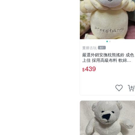
董爺古玩
61
嚴選外銷安撫枕熊搖鈴 成色
上佳 採用高級布料 軟綿適
合收藏 安心選購 安撫枕 熊
439
$
玩具 搖鈴