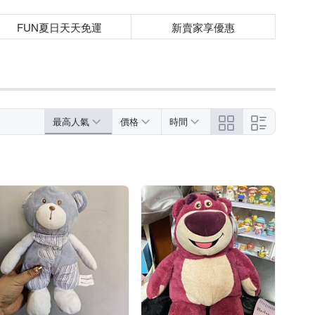
FUN夏日天天免運
新賣家享優惠
最高人氣
價格
時間