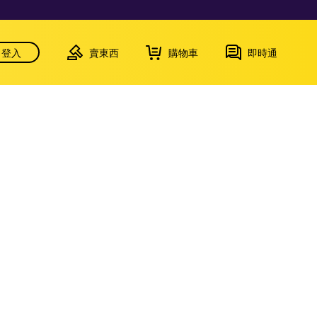
登入
賣東西
購物車
即時通