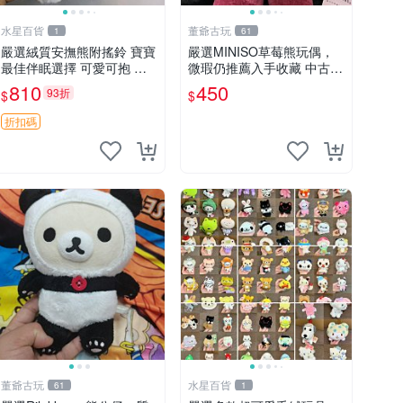
水星百貨
董爺古玩
1
61
嚴選絨質安撫熊附搖鈴 寶寶
嚴選MINISO草莓熊玩偶，
最佳伴眠選擇 可愛可抱 絨
微瑕仍推薦入手收藏 中古 M
毛玩具 安撫熊 嬰兒用
INISO 草莓熊 玩具 收藏
810
450
93折
$
$
折扣碼
董爺古玩
水星百貨
61
1