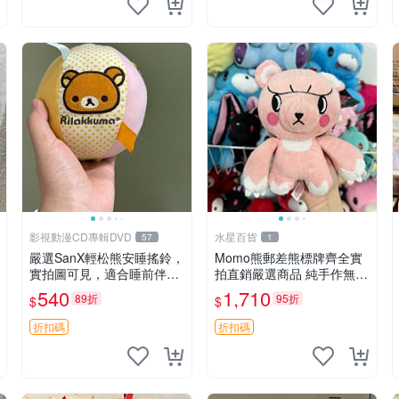
影視動漫CD專輯DVD
水星百貨
57
1
嚴選SanX輕松熊安睡搖鈴，
Momo熊郵差熊標牌齊全實
實拍圖可見，適合睡前伴
拍直銷嚴選商品 純手作無修
侶， Picks安撫好物 0325
圖可收藏 郵差熊 Momo熊
540
1,710
89折
95折
$
$
懸吊 電腦
標牌 商品
折扣碼
折扣碼