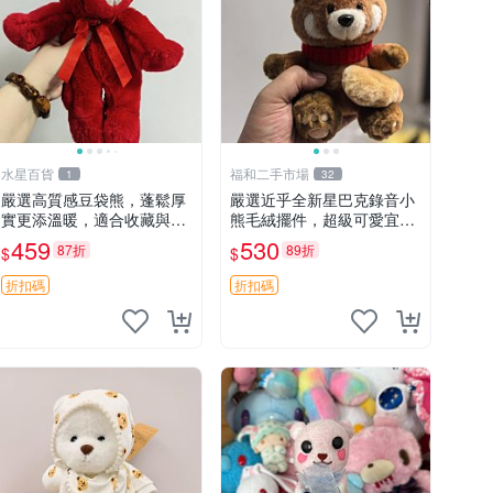
水星百貨
福和二手市場
1
32
嚴選高質感豆袋熊，蓬鬆厚
嚴選近乎全新星巴克錄音小
實更添溫暖，適合收藏與休
熊毛絨擺件，超級可愛宜贈
憩。前胸填充飽滿，背部亦
送掛飾 錄音小熊 毛絨擺件
459
530
87折
89折
$
$
具優雅設計。 豆袋熊 保暖
贈品
溫柔 蓬松
折扣碼
折扣碼