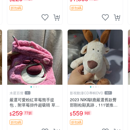
紀念 金屬搖鈴 新手媽咪推
加熱，適合各個年齡層，冷
薦 長頸鹿 抓rary 搖鈴
暖兩用享受抱抱樂趣，不容
折扣碼
折扣碼
錯過嚴選好物 溫暖 冷感
水星百貨
影視動漫CD專輯DVD
1
57
嚴選可愛粉紅草莓熊手提
2023 NIKI馴鹿嚴選舊款臀
包，附草莓掛件超吸睛 草莓
部顆粒顯真跡，111號推薦
熊手提包 草莓掛件 可愛port
珍藏品 馴鹿 舊款 尾巴顆粒
259
559
77折
9折
$
$
unese
折扣碼
折扣碼