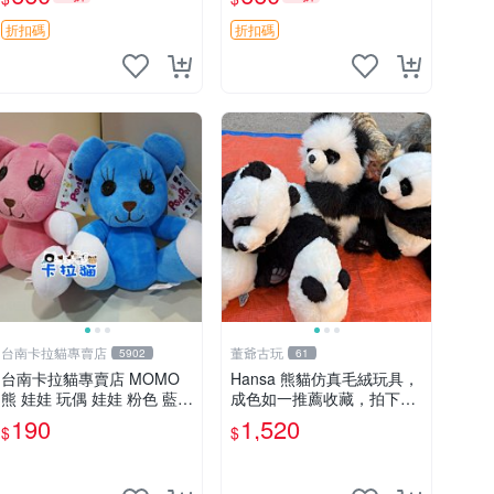
郵電熊 中古玩偶
吊牌收藏。藍鼻子小熊，值
得擁有 玩具 憶熊
折扣碼
折扣碼
台南卡拉貓專賣店
董爺古玩
5902
61
台南卡拉貓專賣店 MOMO
Hansa 熊貓仿真毛絨玩具，
熊 娃娃 玩偶 娃娃 粉色 藍色
成色如一推薦收藏，拍下無
2色分售
疑心 熊貓 毛絨玩具 收藏
190
1,520
$
$