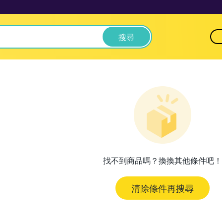
搜尋
找不到商品嗎？換換其他條件吧！
清除條件再搜尋