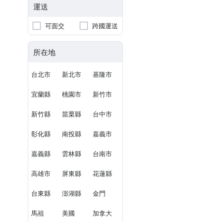
運送
可面交
跨國運送
所在地
台北市
新北市
基隆市
宜蘭縣
桃園市
新竹市
新竹縣
苗栗縣
台中市
彰化縣
南投縣
嘉義市
嘉義縣
雲林縣
台南市
高雄市
屏東縣
花蓮縣
台東縣
澎湖縣
金門
馬祖
美國
加拿大