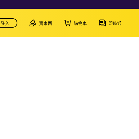
登入
賣東西
購物車
即時通