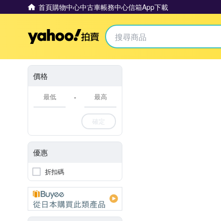
首頁
購物中心
中古車
帳務中心
信箱
App下載
Yahoo拍賣
價格
-
確定
優惠
折扣碼