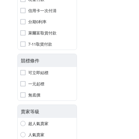
信用卡一次付清
分期0利率
萊爾富取貨付款
7-11取貨付款
競標條件
可立即結標
一元起標
無底價
賣家等級
超人氣賣家
人氣賣家