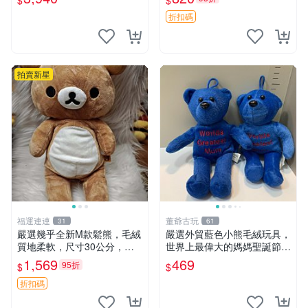
$
$
ion！巴塞羅、 Origami熊、J
agano自嘲熊笑臉手玉，全新
elly
未開封，發貨前視頻確認，四
折扣碼
川 重慶 內
拍賣新星
福運連連
董爺古玩
31
61
嚴選幾乎全新M款鬆熊，毛絨
嚴選外貿藍色小熊毛絨玩具，
質地柔軟，尺寸30公分，做
世界上最偉大的媽媽聖誕節推
工精緻可愛，適合收藏或贈送
薦禮物 五角星 兒童玩具 母親
1,569
469
95折
$
$
親友。中古使用痕跡，手感依
節
然優良。 鬆熊 嬰熊 毛玩偶
折扣碼