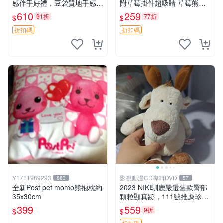
感伴手好禮，豆袋質地手感
附草莓掛件超吸睛 草莓熊手
佳，抱枕小熊 recom 推薦 白
提包 草莓掛件 可愛portunes
610
259
91折
77折
$
$
色豆袋 玩具
e
折扣碼
折扣碼
Y1711989293
影視動漫CD專輯DVD
883
57
全新Post pet momo熊抱枕約
2023 NIKI馴鹿嚴選舊款臀部
35x30cm
顆粒顯真跡，111號推薦珍藏
品 馴鹿 舊款 尾巴顆粒
399
559
9折
$
$
折扣碼