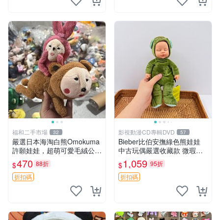
福和二手市場
影視動漫CD專輯DVD
32
57
嚴選日本海淘白熊Omokuma
Bieber比伯安撫綠色熊娃娃
許願娃娃，超萌可愛毛絨公仔
中古玩偶嚴選收藏款 微瑕輕
推薦收藏 白熊 Omokuma 毛
度使用 Bieber綠熊娃娃 中古
470
1,059
88折
95折
$
$
絨玩具 偽裝娃娃 玩具擺飾
玩偶 微瑕
折扣碼
折扣碼