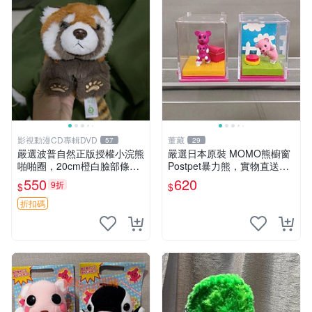
影視動漫CD專輯DVD
董藏
57
29
嚴選波普自然正版授權小浣熊
嚴選日本原裝 MOMO熊櫥窗
啪啪圈，20cm橙白臉部條紋
Postpet暴力熊，實物直送新
清晰，毛絨超萌贈品推薦。
臺灣。MOMO熊 暴力熊 熊貓
550
620
9折
$
$
小浣熊 波普 圈環
櫥窗
折扣碼