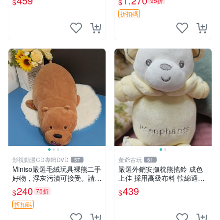
459
1,270
95折
$
$
折扣碼
影視動漫CD專輯DVD
董爺古玩
57
61
Miniso嚴選毛絨玩具裸熊二手
嚴選外銷安撫枕熊搖鈴 成色
好物，浮灰污漬可接受。請詳
上佳 採用高級布料 軟綿適合
閱照片再下單，售出不退不
收藏 安心選購 安撫枕 熊玩具
240
439
75折
$
$
換。全新品相收藏推薦。 裸
搖鈴
熊 毛絨玩具 收藏
折扣碼