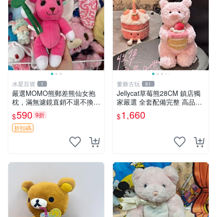
水星百貨
董爺古玩
1
61
嚴選MOMO熊郵差熊仙女抱
Jellycat草莓熊28CM 鎮店獨
枕，滿無濾鏡直銷不退不換
家嚴選 全套配備完整 高品質
經典造型可愛必備 紅薯啵啵
收藏好物 紋章 玩具熊 定制熊
590
1,660
9折
$
$
間抱枕 抱枕 時尚
折扣碼