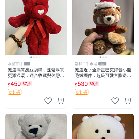
水星百貨
福和二手市場
1
32
嚴選高質感豆袋熊，蓬鬆厚實
嚴選近乎全新星巴克錄音小熊
更添溫暖，適合收藏與休憩。
毛絨擺件，超級可愛宜贈送掛
前胸填充飽滿，背部亦具優雅
飾 錄音小熊 毛絨擺件 贈品
459
530
87折
89折
$
$
設計。 豆袋熊 保暖 溫柔 蓬
松
折扣碼
折扣碼