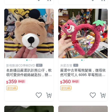
影視動漫CD專輯DVD
水星百貨
57
1
名創優品嚴選趴趴熊公仔，軟
嚴選中古草莓熊髮箍，微瑕依
萌可愛掛件鍍鉻鍵匙扣，辦公
然可愛可人 6095 草莓熊頭飾
放松好選擇 趴趴熊 鍍鉻鍵匙
中古髮圈 熊寶 寶寶 娃娃熊髮
359
360
84折
84折
$
$
扣 萬用掛件
箍 中古收藏 玩具髮夾
折扣碼
折扣碼