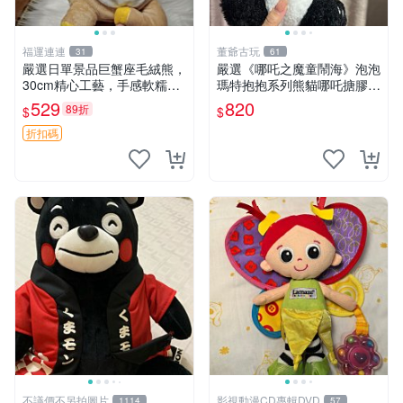
福運連連
董爺古玩
31
61
嚴選日單景品巨蟹座毛絨熊，
嚴選《哪吒之魔童鬧海》泡泡
30cm精心工藝，手感軟糯推
瑪特抱抱系列熊貓哪吒搪膠臉
薦收藏送人 巨蟹座 毛絨玩具
毛絨， STATE：如圖顯示 哪
529
820
89折
$
$
精緻做工
吒 毛絨公仔 泡泡瑪特
折扣碼
不議價不另拍圖片
影視動漫CD專輯DVD
1114
57