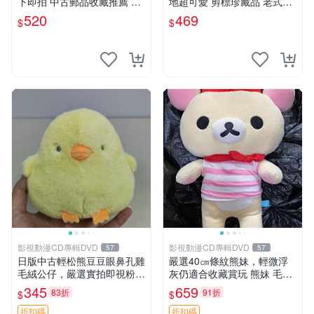
下即拍 中古郵品收藏推薦 郵
地超可愛 剪標珍藏品 老式毛
票 郵電熊 日本
巾質地 安撫熊 款式
520
469
$
$
影視動漫CD專輯DVD
影視動漫CD專輯DVD
57
57
日版中古輕松熊豆豆眼鼻孔雞
嚴選40㎝條紋熊妹，輕微浮
毛絨公仔，嚴選實拍即視粉絲
灰仍適合收藏賞玩 熊妹 毛絨
必買 公仔紙箱氣泡膜精心包
玩具 浮雕熊
345
659
83折
91折
$
$
裝快速發貨 輕松熊 公仔 雞毛
絨
折扣碼
折扣碼