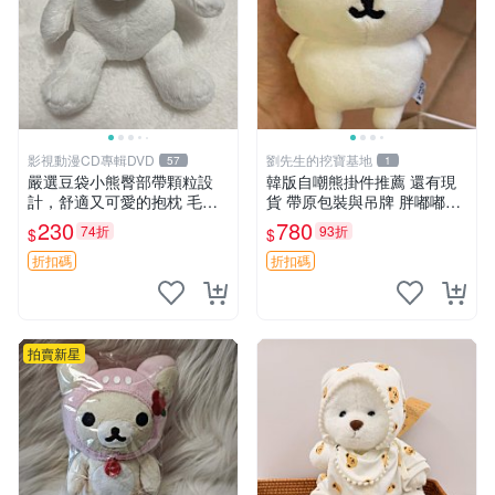
影視動漫CD專輯DVD
劉先生的挖寶基地
57
1
嚴選豆袋小熊臀部帶顆粒設
韓版自嘲熊掛件推薦 還有現
計，舒適又可愛的抱枕 毛絨
貨 帶原包裝與吊牌 胖嘟嘟超
抱枕、臀部按摩、坐墊
可愛 毛絨手感佳 小熊掛件 自
230
780
74折
93折
$
$
嘲抱枕 小熊抱枕
折扣碼
折扣碼
拍賣新星