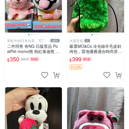
彩虹牛的日本玩具，可7取
水星百貨
825
1
付
二件同售 有NG 日版景品 Po
嚴選MO&Co.冷光綠羊毛皮斜
stPet momo熊 粉紅泰迪熊 妹
挎包，質地優雅適合時尚穿搭
妹 comomo 企鵝 娃娃 布偶
冷光綠 皮包 斜挎包
350
399
$600
59折
85折
$
$
手指頭 娃娃
折扣碼