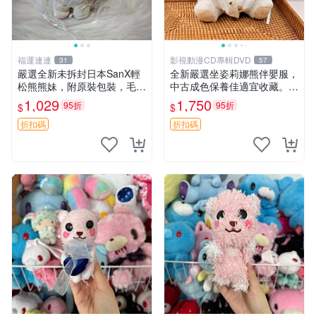
福運連連
影視動漫CD專輯DVD
31
57
嚴選全新未拆封日本SanX輕
全新嚴選坐姿莉娜熊伴嬰服，
松熊熊妹，附原裝包裝，毛絨
中古成色保養佳適宜收藏。無
質地極佳，細膩可愛，推薦收
盒子但品質完好，快速出貨。
1,029
1,750
95折
95折
$
$
藏兼送禮，適合女性好友或家
建議入手！ 中古 玩偶 滬漫
人，限量釋出。鬆熊、熊玩
折扣碼
折扣碼
偶、收藏品