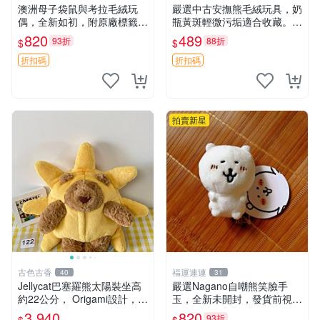
澳洲母子袋鼠與考拉毛絨玩
嚴選中古安撫熊毛絨玩具，奶
偶，全新如初，附原廠標籤，
瓶黃斑輕微污垢適合收藏。默
手感極軟，適合贈送親朋好
認兩日發貨，全國快遞隨機派
820
489
93折
88折
$
$
友。袋鼠與考拉正版，精緻尺
送。 成色如圖可放心購買，
寸，適合作為收藏或家飾擺
輕微瑕疵和臟污不影響使用。
折扣碼
折扣碼
設，增添暖意。 母子、袋
安撫熊 中古玩偶 毛
鼠、
拍賣新星
古色古香
福運連連
40
31
Jellycat巴塞羅熊太陽裝坐高
嚴選Nagano自嘲熊笑臉手
約22公分， Origami設計，來
玉，全新未開封，發貨前視頻
自越南。嚴選 Recommendat
確認，海南 廣西 貴州 嚴選N
3,940
820
93折