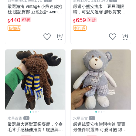
影視動漫CD專輯DVD
影視動漫CD專輯DVD
57
57
嚴選海淘 vintage 小熊迷你抱
嚴選小熊安撫巾，豆豆圓眼
枕 憶記臀部 豆包設計 4cm
睛，可愛又溫馨 超軟質安撫
高 推薦收藏 迷你豆包小熊、
巾，豆豆設計，哄睡好幫手
440
659
87折
91折
$
$
高臀部、豆袋抱枕
約克豆豆眼安撫巾 數碼豆豆
眼
折扣碼
折扣碼
水星百貨
水星百貨
1
1
嚴選超大蓬鬆豆袋麋鹿，全身
嚴選絨質安撫熊附搖鈴 寶寶
毛茸手感極佳推薦！屁股與四
最佳伴眠選擇 可愛可抱 絨毛
肢填充均勻，適合收藏與孩童
玩具 安撫熊 嬰兒用