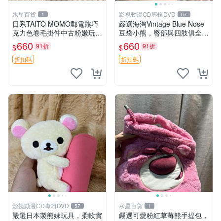
水星百貨
影視動漫CD專輯DVD
1
57
日系TAITO MOMO郵電熊巧
嚴選海淘Vintage Blue Nose
克力色卷毛掛件中古粉嫩玩偶
豆袋小熊，臀部與四肢俱全，
微瑕推薦 postpet momo 郵
坐高11公分，附原盒與吊牌
660
660
91折
91折
$
$
電熊 中古玩偶
收藏。藍鼻子小熊，值得擁有
玩具 憶熊
折扣碼
折扣碼
影視動漫CD專輯DVD
水星百貨
57
1
嚴選日本製熊妹玩具，柔軟實
嚴選可愛粉紅草莓熊手提包，