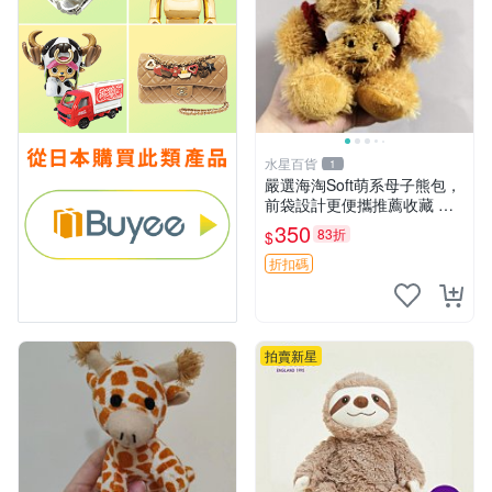
水星百貨
1
嚴選海淘Soft萌系母子熊包，
前袋設計更便攜推薦收藏 母
子熊 軟綿綿 包包
350
83折
$
折扣碼
拍賣新星