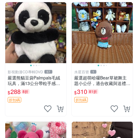
影視動漫CD專輯DVD
水星百貨
57
1
嚴選熊貓豆袋Palmpals毛絨
嚴選超萌哈囉Bear草裙舞主
玩具，滿13公分帶粒手感極
題小公仔，適合收藏與送禮 1
佳，電影主題周邊推薦 熊貓
00 克 哈囉Bear 草裙舞
288
310
8折
81折
$
$
Palmpals 毛絨玩具 豆袋 劇場
版周邊
折扣碼
折扣碼