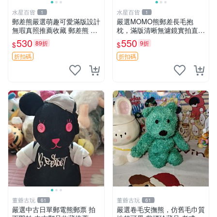
水星百貨
水星百貨
1
1
郵差熊嚴選萌趣可愛滿版設計
嚴選MOMO熊郵差長毛抱
無瑕真照推薦收藏 郵差熊 熊
枕，滿版清晰無濾鏡實拍直
抱枕 紅薯啵啵間
銷。每周新品到貨，不容錯
530
550
89折
9折
$
$
過！ 郵差熊 長毛 抱枕
折扣碼
折扣碼
董爺古玩
董爺古玩
61
61
嚴選中古日單郵電熊郵票 拍
嚴選卷毛安撫熊，仿舊毛巾質