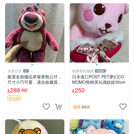
水星百貨
桃樂斯收藏鋪
1
4334
嚴選名創優品草莓香熊公仔，
日本進口POST PET夢幻CO
尺寸小巧可愛，適合收藏賞玩
MOMO熊精美玩偶娃娃30cm
30cm 玩具 公仔 草莓熊
289
250
8折
$
$
折扣碼
競標
剩8天