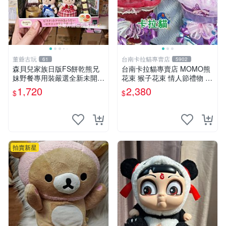
董爺古玩
台南卡拉貓專賣店
61
5902
森貝兒家族日版FS餅乾熊兄
台南卡拉貓專賣店 MOMO熊
妹野餐專用裝嚴選全新未開
花束 猴子花束 情人節禮物 二
封，包含兩組大童款紙盒裝，
選一 可繡字 可今天寄明天到
1,720
2,380
$
$
適合收藏與分享。 餅乾熊兄
妹、野餐、收藏
拍賣新星