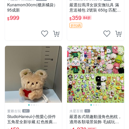
Kunamom30cm(櫃床橘袋）
嚴選拉瑪澤女孩安撫玩具 滿
95成新
意送補包 2號裝 650g 匹配嬰
幼童舒壓好伴侶 女孩專用 安
999
359
84折
$
$
心選擇 安撫玩偶 衝包 玩具
折扣碼
董爺古玩
水星百貨
61
1
StudioHaneul小熊愛心掛件
嚴選各式萌趣動漫角色抱枕，
五角星全新珍藏 紅色推薦收
適用各類場景裝飾 毛絨玩
藏 玩具掛飾 掛件 新品
具、卡通抱枕、趣味玩偶