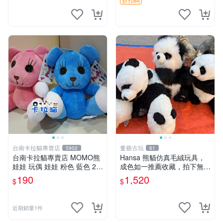
台南卡拉貓專賣店
董爺古玩
5902
61
台南卡拉貓專賣店 MOMO熊
Hansa 熊貓仿真毛絨玩具，
娃娃 玩偶 娃娃 粉色 藍色 2色
成色如一推薦收藏，拍下無疑
分售
心 熊貓 毛絨玩具 收藏
190
1,520
$
$
近期銷量1件