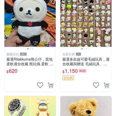
董爺古玩
水星百貨
61
1
嚴選Rilakkuma熊公仔，質地
嚴選多款超可愛毛絨玩具，適
柔軟適合收藏 熊玩偶 柔軟 公
合收藏與贈送 毛絨玩具、抱
仔 收藏
枕、公仔
620
1,150
95折
$
$
折扣碼