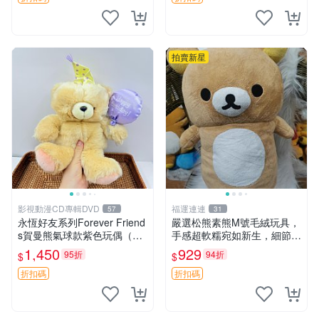
拍賣新星
影視動漫CD專輯DVD
福運連連
57
31
永恆好友系列Forever Friend
嚴選松熊素熊M號毛絨玩具，
s賀曼熊氣球款紫色玩偶（鼻
手感超軟糯宛如新生，細節精
子稍有磨損） 中古玩具 氣球
緻完美無瑕，推薦送禮或珍
1,450
929
95折
94折
$
$
熊 玩偶
藏，中古狀態保養得宜。 松
熊 素熊 毛絨doll
折扣碼
折扣碼