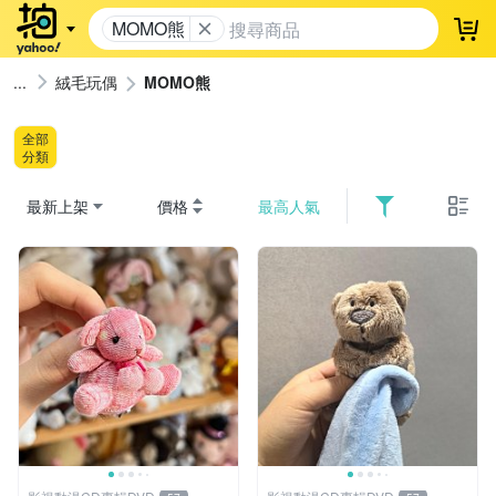
MOMO熊
登
絨毛玩偶
MOMO熊
全部
分類
最新上架
價格
最高人氣