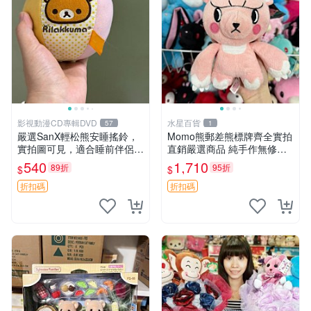
影視動漫CD專輯DVD
水星百貨
57
1
嚴選SanX輕松熊安睡搖鈴，
Momo熊郵差熊標牌齊全實拍
實拍圖可見，適合睡前伴侶，
直銷嚴選商品 純手作無修圖
Picks安撫好物 0325 懸吊 電
可收藏 郵差熊 Momo熊 標牌
540
1,710
89折
95折
$
$
腦
商品
折扣碼
折扣碼