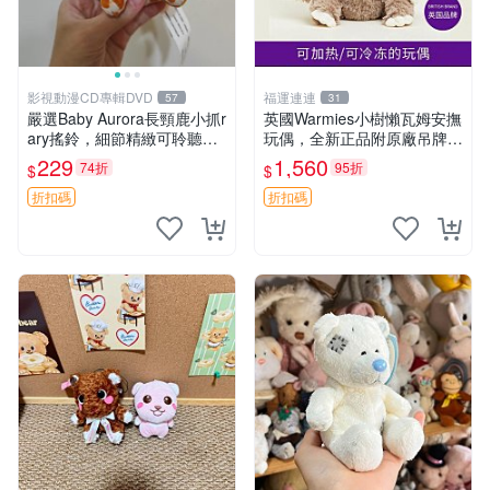
影視動漫CD專輯DVD
福運連連
57
31
嚴選Baby Aurora長頸鹿小抓r
英國Warmies小樹懶瓦姆安撫
ary搖鈴，細節精緻可聆聽清
玩偶，全新正品附原廠吊牌與
脆鈴音 軟萌可愛 定制紀念 金
防塵袋，內藏薰衣草可加熱，
229
1,560
74折
95折
$
$
屬搖鈴 新手媽咪推薦 長頸鹿
適合各個年齡層，冷暖兩用享
抓rary 搖鈴
受抱抱樂趣，不容錯過嚴選好
折扣碼
折扣碼
物 溫暖 冷感