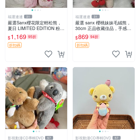
福運連連
福運連連
31
31
嚴選Sanx櫻花限定輕松熊，
嚴選 sanx 櫻桃妹妹毛絨熊，
夏日 LIMITED EDITION 粉色
30cm 正品收藏佳品，手感極
毛絨熊，背有拉鏈設計，肚內
軟，適合贈送與收藏 櫻桃妹
1,169
869
95折
94折
$
$
填充豆袋，精致工藝呈現，狀
妹、sanx、毛絨熊
態如新，適合收藏與送人 櫻
折扣碼
折扣碼
花、
影視動漫CD專輯DVD
影視動漫CD專輯DVD
57
57