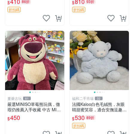
410
810
86折
93折
$
$
共賞。 麋鹿 豆袋 毛茸玩具
折扣碼
折扣碼
董爺古玩
福和二手市場
61
32
嚴選MINISO草莓熊玩偶，微
法國Kaloo白色毛絨熊，灰眼
瑕仍推薦入手收藏 中古 MINI
睛甜蜜笑容，適合安撫逗趣可
SO 草莓熊 玩具 收藏
愛，柔軟面料手感佳。14 白
450
530
89折
$
$
色安撫熊 毛絨玩具 寶寶逗樂
具
折扣碼