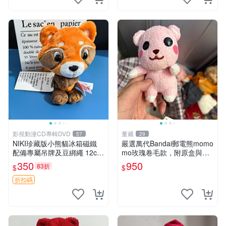
影視動漫CD專輯DVD
董藏
57
29
NIKI珍藏版小熊貓冰箱磁鐵
嚴選萬代Bandai郵電熊momo
配備專屬吊牌及豆綁繩 12cm
mo玫瑰卷毛款，附原盒與吊
廢品嚴選 好評推薦 小熊貓冰
牌，粉嫩可愛入手即柔軟～
350
950
83折
$
$
箱貼 磁鐵掛件 冰箱飾品
玫瑰卷毛 郵電熊 正品
折扣碼