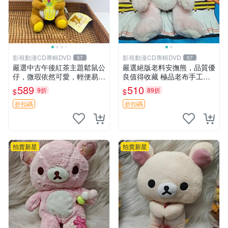
影視動漫CD專輯DVD
影視動漫CD專輯DVD
57
57
嚴選中古午後紅茶主題鬆鼠公
嚴選絕版老料安撫熊，品質優
仔，微瑕依然可愛，輕便易運
良值得收藏 極品老布手工安
送 二手收藏推薦 工廠直營 快
撫搖鈴玩具，適合哄睡寶貝
589
510
9折
89折
$
$
遞到府 中古 玩偶 公仔
超柔老料搖鈴熊，專為孩子設
計的安心伴護 推薦絕版老布
折扣碼
折扣碼
製工藝搖鈴熊，可當作童
拍賣新星
拍賣新星