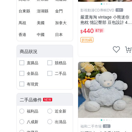
影視動漫CD專輯DVD
台東縣
澎湖縣
金門
57
嚴選海淘 vintage 小熊迷你
抱枕 憶記臀部 豆包設計 4c
馬祖
美國
加拿大
m 高 推薦收藏 迷你豆包小
440
87折
$
熊、高臀部、豆袋抱枕
香港
中國
日本
折扣碼
商品狀況
直購品
競標品
全新品
二手品
有現貨
二手品條件
NEW
福利品
近全新
八成新
出清品
福和二手市場
32