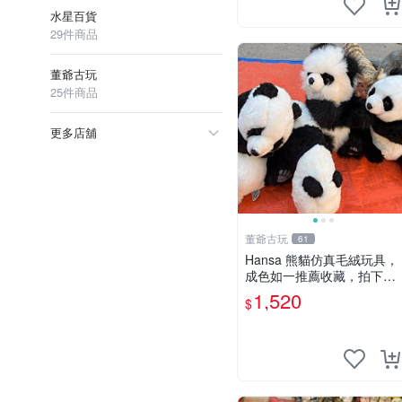
水星百貨
29件商品
董爺古玩
25件商品
更多店舖
董爺古玩
61
Hansa 熊貓仿真毛絨玩具，
成色如一推薦收藏，拍下無
疑心 熊貓 毛絨玩具 收藏
1,520
$