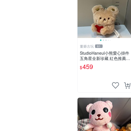
董爺古玩
61
StudioHaneul小熊愛心掛件
五角星全新珍藏 紅色推薦收
藏 玩具掛飾 掛件 新品
459
$