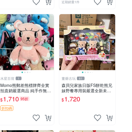
近期銷量1件
水星百貨
董爺古玩
1
61
Momo熊郵差熊標牌齊全實
森貝兒家族日版FS餅乾熊兄
拍直銷嚴選商品 純手作無修
妹野餐專用裝嚴選全新未開
圖可收藏 郵差熊 Momo熊
封，包含兩組大童款紙盒
1,710
1,720
95折
$
$
標牌 商品
裝，適合收藏與分享。 餅乾
熊兄妹、野餐、收藏
折扣碼