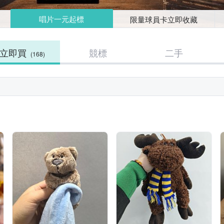
唱片一元起標
限量球員卡立即收藏
立即買
競標
二手
(168)