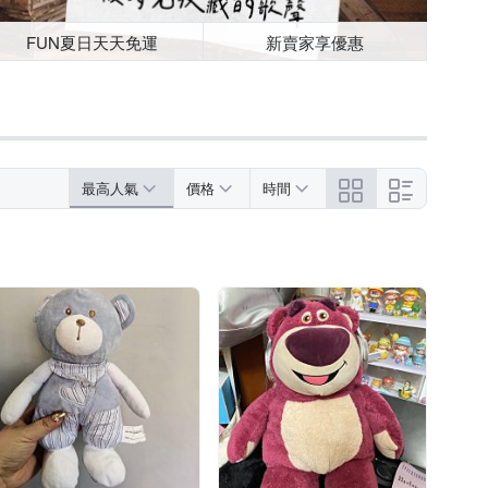
FUN夏日天天免運
新賣家享優惠
最高人氣
價格
時間