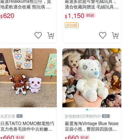
嚴選Rilakkuma熊公仔，質
嚴選多款超可愛毛絨玩具，
地柔軟適合收藏 熊玩偶 柔
適合收藏與贈送 毛絨玩具、
軟 公仔 收藏
抱枕、公仔
620
1,150
95折
$
$
折扣碼
水星百貨
影視動漫CD專輯DVD
1
57
日系TAITO MOMO郵電熊巧
嚴選海淘Vintage Blue Nose
克力色卷毛掛件中古粉嫩玩
豆袋小熊，臀部與四肢俱
偶微瑕推薦 postpet momo
全，坐高11公分，附原盒與
660
660
91折
91折
$
$