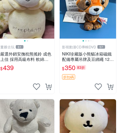
董爺古玩
影視動漫CD專輯DVD
61
57
嚴選外銷安撫枕熊搖鈴 成色
NIKI珍藏版小熊貓冰箱磁鐵
上佳 採用高級布料 軟綿適
配備專屬吊牌及豆綁繩 12c
合收藏 安心選購 安撫枕 熊
m 廢品嚴選 好評推薦 小熊
439
350
83折
$
$
玩具 搖鈴
貓冰箱貼 磁鐵掛件 冰箱飾
品
折扣碼