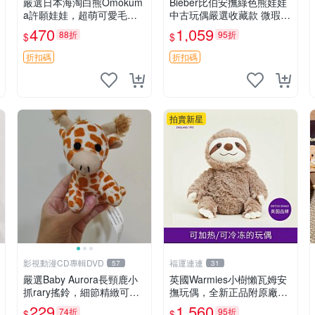
嚴選日本海淘白熊Omokum
Bieber比伯安撫綠色熊娃娃
a許願娃娃，超萌可愛毛絨
中古玩偶嚴選收藏款 微瑕輕
公仔推薦收藏 白熊 Omoku
度使用 Bieber綠熊娃娃 中
470
1,059
88折
95折
$
$
ma 毛絨玩具 偽裝娃娃 玩具
古玩偶 微瑕
擺飾
折扣碼
折扣碼
拍賣新星
影視動漫CD專輯DVD
福運連連
57
31
嚴選Baby Aurora長頸鹿小
英國Warmies小樹懶瓦姆安
抓rary搖鈴，細節精緻可聆
撫玩偶，全新正品附原廠吊
聽清脆鈴音 軟萌可愛 定制
牌與防塵袋，內藏薰衣草可
229
1,560
74折
95折
$
$