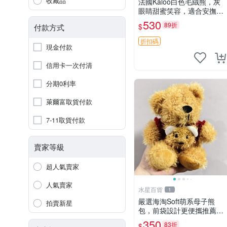
收藏品
法國Kaloo白色毛絨熊，灰
眼睛甜蜜笑容，適合安撫逗
趣可愛，柔軟面料手感佳。
530
89折
$
付款方式
14 白色安撫熊 毛絨玩具 寶
寶逗樂具
折扣碼
現金付款
信用卡一次付清
分期0利率
萊爾富取貨付款
7-11取貨付款
賣家等級
超人氣賣家
人氣賣家
水星百貨
1
嚴選海淘Soft萌系母子熊
拍賣新星
包，前袋設計更便攜推薦收
藏 母子熊 軟綿綿 包包
350
83折
$