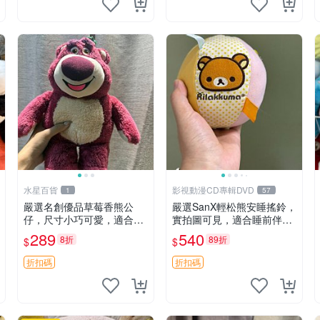
水星百貨
影視動漫CD專輯DVD
1
57
嚴選名創優品草莓香熊公
嚴選SanX輕松熊安睡搖鈴，
仔，尺寸小巧可愛，適合收
實拍圖可見，適合睡前伴
藏賞玩 30cm 玩具 公仔 草
侶， Picks安撫好物 0325
289
540
8折
89折
$
$
莓熊
懸吊 電腦
折扣碼
折扣碼