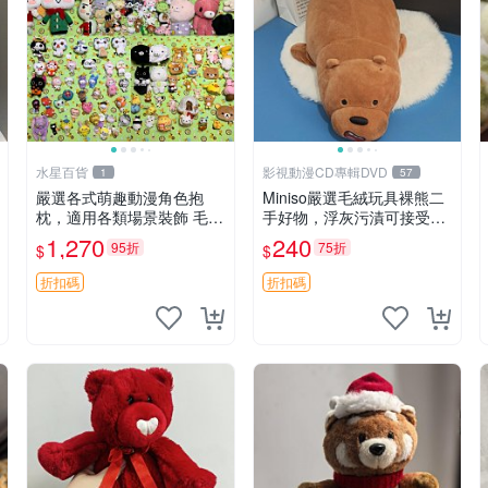
水星百貨
影視動漫CD專輯DVD
1
57
嚴選各式萌趣動漫角色抱
Miniso嚴選毛絨玩具裸熊二
枕，適用各類場景裝飾 毛絨
手好物，浮灰污漬可接受。
玩具、卡通抱枕、趣味玩偶
請詳閱照片再下單，售出不
1,270
240
95折
75折
$
$
退不換。全新品相收藏推
薦。 裸熊 毛絨玩具 收藏
折扣碼
折扣碼