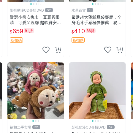
影視動漫CD專輯DVD
水星百貨
57
1
嚴選小熊安撫巾，豆豆圓眼
嚴選超大蓬鬆豆袋麋鹿，全
睛，可愛又溫馨 超軟質安撫
身毛茸手感極佳推薦！屁股
巾，豆豆設計，哄睡好幫手
與四肢填充均勻，適合收藏
659
410
91折
86折
$
$
約克豆豆眼安撫巾 數碼豆豆
與孩童共賞。 麋鹿 豆袋 毛
眼
茸玩具
折扣碼
折扣碼
福和二手市場
影視動漫CD專輯DVD
32
57