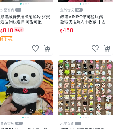
水星百貨
董爺古玩
1
61
嚴選絨質安撫熊附搖鈴 寶寶
嚴選MINISO草莓熊玩偶，
最佳伴眠選擇 可愛可抱 絨
微瑕仍推薦入手收藏 中古 M
毛玩具 安撫熊 嬰兒用
INISO 草莓熊 玩具 收藏
810
450
93折
$
$
折扣碼
董爺古玩
水星百貨
61
1