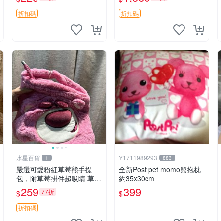
紀念 金屬搖鈴 新手媽咪推
加熱，適合各個年齡層，冷
薦 長頸鹿 抓rary 搖鈴
暖兩用享受抱抱樂趣，不容
折扣碼
折扣碼
錯過嚴選好物 溫暖 冷感
水星百貨
Y1711989293
1
883
嚴選可愛粉紅草莓熊手提
全新Post pet momo熊抱枕
包，附草莓掛件超吸睛 草莓
約35x30cm
熊手提包 草莓掛件 可愛port
259
399
77折
$
$
unese
折扣碼