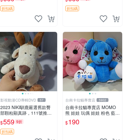
郵電熊 中古玩偶
吊牌收藏。藍鼻子小熊，值
得擁有 玩具 憶熊
折扣碼
折扣碼
影視動漫CD專輯DVD
台南卡拉貓專賣店
57
5902
2023 NIKI馴鹿嚴選舊款臀
台南卡拉貓專賣店 MOMO
部顆粒顯真跡，111號推薦
熊 娃娃 玩偶 娃娃 粉色 藍色
珍藏品 馴鹿 舊款 尾巴顆粒
2色分售
559
190
9折
$
$
折扣碼