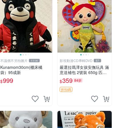
不議價不另拍圖片
影視動漫CD專輯DVD
1114
57
Kunamom30cm(櫃床橘
嚴選拉瑪澤女孩安撫玩具 滿
袋）95成新
意送補包 2號裝 650g 匹配
嬰幼童舒壓好伴侶 女孩專用
999
359
84折
$
$
安心選擇 安撫玩偶 衝包 玩
具
折扣碼