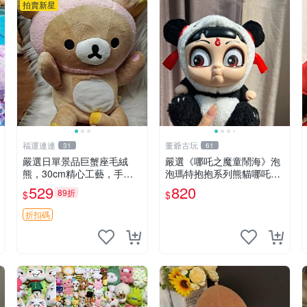
拍賣新星
福運連連
董爺古玩
31
61
嚴選日單景品巨蟹座毛絨
嚴選《哪吒之魔童鬧海》泡
熊，30cm精心工藝，手感
泡瑪特抱抱系列熊貓哪吒搪
軟糯推薦收藏送人 巨蟹座
膠臉毛絨， STATE：如圖顯
529
820
89折
$
$
毛絨玩具 精緻做工
示 哪吒 毛絨公仔 泡泡瑪特
折扣碼