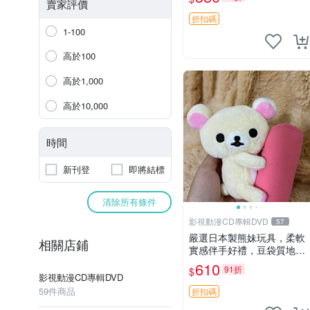
賣家評價
折扣碼
1-100
高於100
高於1,000
高於10,000
時間
新刊登
即將結標
清除所有條件
影視動漫CD專輯DVD
57
嚴選日本製熊妹玩具，柔軟
相關店鋪
實感伴手好禮，豆袋質地手
感佳，抱枕小熊 recom 推薦
610
91折
$
白色豆袋 玩具
影視動漫CD專輯DVD
59件商品
折扣碼