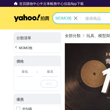
首頁
購物中心
中古車
帳務中心
信箱
App下載
Yahoo拍賣
MOMO熊
玩具、模型與
分類清單
MOMO熊
價格
-
確定
優惠
折扣碼