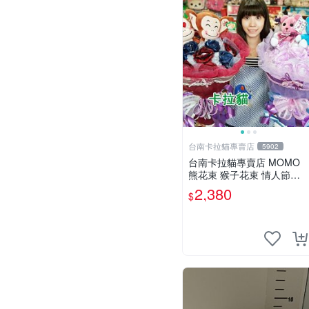
台南卡拉貓專賣店
5902
台南卡拉貓專賣店 MOMO
熊花束 猴子花束 情人節禮
物 二選一 可繡字 可今天寄
2,380
$
明天到