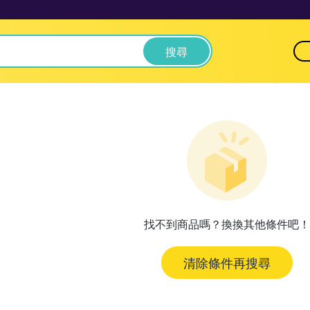
搜尋
找不到商品嗎？換換其他條件吧！
清除條件再搜尋