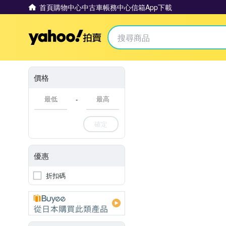
首頁
購物中心
中古車
帳務中心
信箱
App下載
Yahoo拍賣
價格
-
確定
優惠
折扣碼