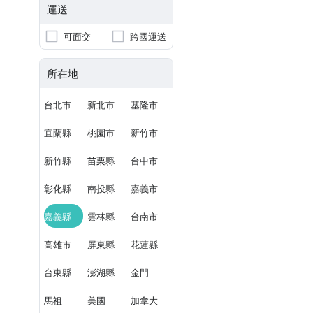
運送
可面交
跨國運送
所在地
台北市
新北市
基隆市
宜蘭縣
桃園市
新竹市
新竹縣
苗栗縣
台中市
彰化縣
南投縣
嘉義市
嘉義縣
雲林縣
台南市
高雄市
屏東縣
花蓮縣
台東縣
澎湖縣
金門
馬祖
美國
加拿大