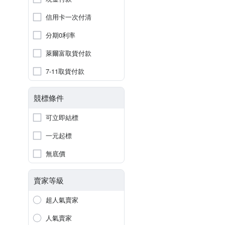
信用卡一次付清
分期0利率
萊爾富取貨付款
7-11取貨付款
競標條件
可立即結標
一元起標
無底價
賣家等級
超人氣賣家
人氣賣家