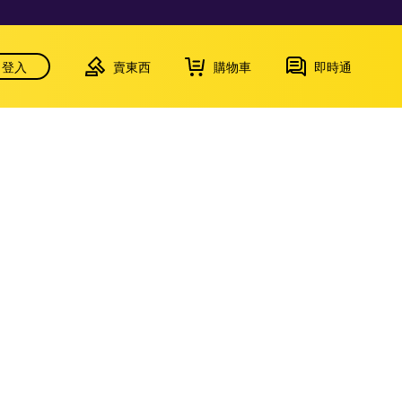
登入
賣東西
購物車
即時通