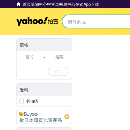
首頁
購物中心
中古車
帳務中心
信箱
App下載
Yahoo拍賣
價格
-
確定
優惠
折扣碼