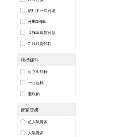
信用卡一次付清
分期0利率
萊爾富取貨付款
7-11取貨付款
競標條件
可立即結標
一元起標
無底價
賣家等級
超人氣賣家
人氣賣家