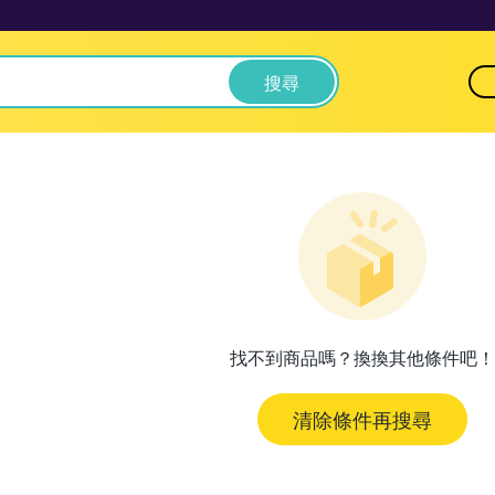
搜尋
找不到商品嗎？換換其他條件吧！
清除條件再搜尋