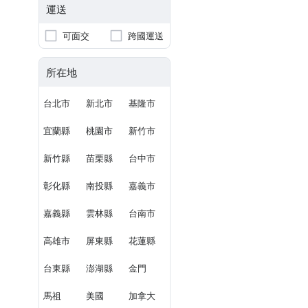
運送
可面交
跨國運送
所在地
台北市
新北市
基隆市
宜蘭縣
桃園市
新竹市
新竹縣
苗栗縣
台中市
彰化縣
南投縣
嘉義市
嘉義縣
雲林縣
台南市
高雄市
屏東縣
花蓮縣
台東縣
澎湖縣
金門
馬祖
美國
加拿大