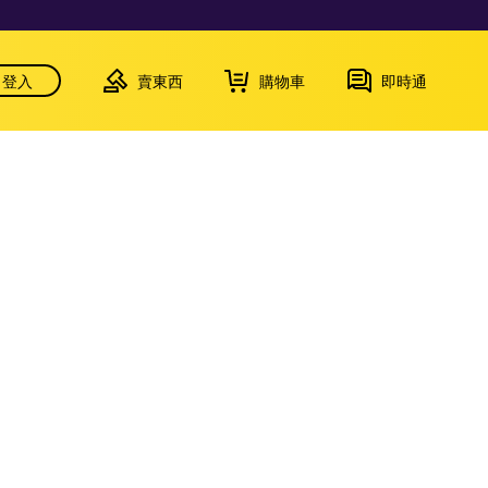
登入
賣東西
購物車
即時通