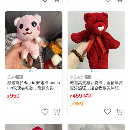
董藏
水星百貨
29
1
嚴選萬代Bandai郵電熊momo
嚴選高質感豆袋熊，蓬鬆厚實
mo玫瑰卷毛款，附原盒與吊
更添溫暖，適合收藏與休憩。
牌，粉嫩可愛入手即柔軟～
前胸填充飽滿，背部亦具優雅
950
459
87折
$
$
玫瑰卷毛 郵電熊 正品
設計。 豆袋熊 保暖 溫柔 蓬
松
折扣碼