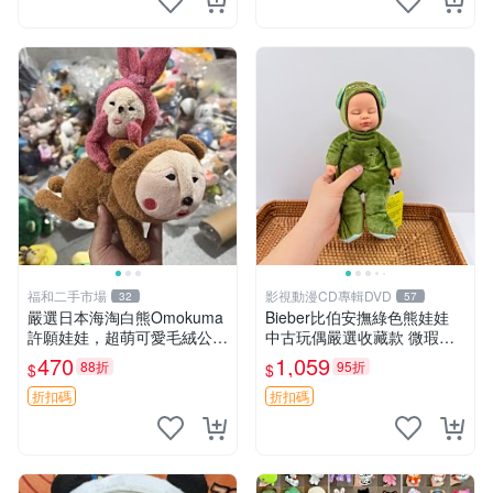
福和二手市場
影視動漫CD專輯DVD
32
57
嚴選日本海淘白熊Omokuma
Bieber比伯安撫綠色熊娃娃
許願娃娃，超萌可愛毛絨公仔
中古玩偶嚴選收藏款 微瑕輕
推薦收藏 白熊 Omokuma 毛
度使用 Bieber綠熊娃娃 中古
470
1,059
88折
95折
$
$
絨玩具 偽裝娃娃 玩具擺飾
玩偶 微瑕
折扣碼
折扣碼