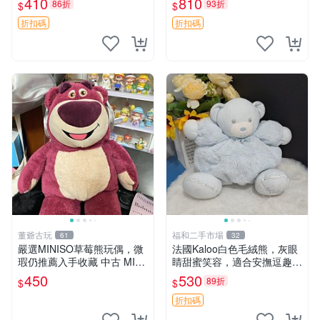
410
810
86折
93折
$
$
共賞。 麋鹿 豆袋 毛茸玩具
折扣碼
折扣碼
董爺古玩
福和二手市場
61
32
嚴選MINISO草莓熊玩偶，微
法國Kaloo白色毛絨熊，灰眼
瑕仍推薦入手收藏 中古 MINI
睛甜蜜笑容，適合安撫逗趣可
SO 草莓熊 玩具 收藏
愛，柔軟面料手感佳。14 白
450
530
89折
$
$
色安撫熊 毛絨玩具 寶寶逗樂
具
折扣碼