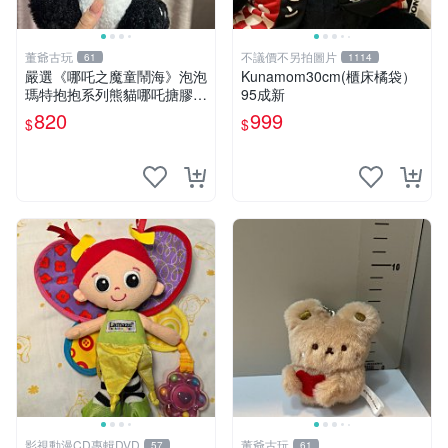
董爺古玩
不議價不另拍圖片
61
1114
嚴選《哪吒之魔童鬧海》泡泡
Kunamom30cm(櫃床橘袋）
瑪特抱抱系列熊貓哪吒搪膠臉
95成新
毛絨， STATE：如圖顯示 哪
820
999
$
$
吒 毛絨公仔 泡泡瑪特
影視動漫CD專輯DVD
董爺古玩
57
61