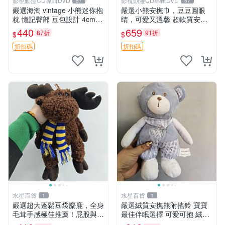
影視動漫CD專輯DVD
影視動漫CD專輯DVD
57
57
嚴選海淘 vintage 小熊迷你抱
嚴選小熊安撫巾，豆豆圓眼
枕 憶記臀部 豆包設計 4cm
睛，可愛又溫馨 超軟質安撫
高 推薦收藏 迷你豆包小熊、
巾，豆豆設計，哄睡好幫手
440
659
87折
91折
$
$
高臀部、豆袋抱枕
約克豆豆眼安撫巾 數碼豆豆
眼
折扣碼
折扣碼
水星百貨
水星百貨
1
1
嚴選超大蓬鬆豆袋麋鹿，全身
嚴選絨質安撫熊附搖鈴 寶寶
毛茸手感極佳推薦！屁股與四
最佳伴眠選擇 可愛可抱 絨毛
肢填充均勻，適合收藏與孩童
玩具 安撫熊 嬰兒用