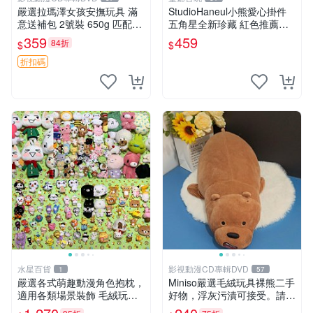
嚴選拉瑪澤女孩安撫玩具 滿
StudioHaneul小熊愛心掛件
意送補包 2號裝 650g 匹配嬰
五角星全新珍藏 紅色推薦收
幼童舒壓好伴侶 女孩專用 安
藏 玩具掛飾 掛件 新品
359
459
84折
$
$
心選擇 安撫玩偶 衝包 玩具
折扣碼
水星百貨
影視動漫CD專輯DVD
1
57
嚴選各式萌趣動漫角色抱枕，
Miniso嚴選毛絨玩具裸熊二手
適用各類場景裝飾 毛絨玩
好物，浮灰污漬可接受。請詳
具、卡通抱枕、趣味玩偶
閱照片再下單，售出不退不