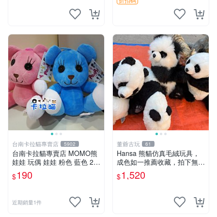
台南卡拉貓專賣店
董爺古玩
5902
61
台南卡拉貓專賣店 MOMO熊
Hansa 熊貓仿真毛絨玩具，
娃娃 玩偶 娃娃 粉色 藍色 2色
成色如一推薦收藏，拍下無疑
分售
心 熊貓 毛絨玩具 收藏
190
1,520
$
$
近期銷量1件