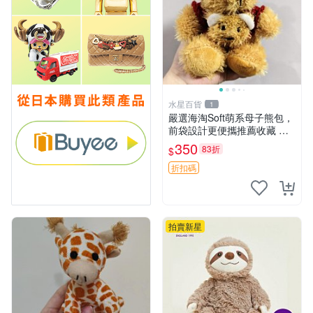
水星百貨
1
嚴選海淘Soft萌系母子熊包，
前袋設計更便攜推薦收藏 母
子熊 軟綿綿 包包
350
83折
$
折扣碼
拍賣新星