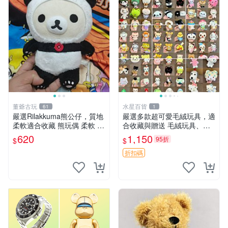
董爺古玩
水星百貨
61
1
嚴選Rilakkuma熊公仔，質地
嚴選多款超可愛毛絨玩具，適
柔軟適合收藏 熊玩偶 柔軟 公
合收藏與贈送 毛絨玩具、抱
仔 收藏
枕、公仔
620
1,150
95折
$
$
折扣碼