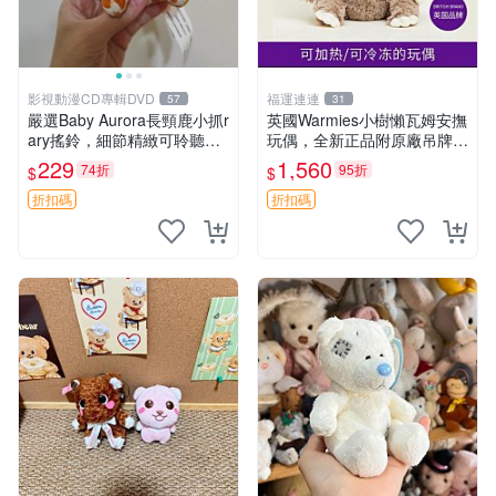
影視動漫CD專輯DVD
福運連連
57
31
嚴選Baby Aurora長頸鹿小抓r
英國Warmies小樹懶瓦姆安撫
ary搖鈴，細節精緻可聆聽清
玩偶，全新正品附原廠吊牌與
脆鈴音 軟萌可愛 定制紀念 金
防塵袋，內藏薰衣草可加熱，
229
1,560
74折
95折
$
$
屬搖鈴 新手媽咪推薦 長頸鹿
適合各個年齡層，冷暖兩用享
抓rary 搖鈴
受抱抱樂趣，不容錯過嚴選好
折扣碼
折扣碼
物 溫暖 冷感