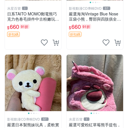
水星百貨
影視動漫CD專輯DVD
1
57
日系TAITO MOMO郵電熊巧
嚴選海淘Vintage Blue Nose
克力色卷毛掛件中古粉嫩玩偶
豆袋小熊，臀部與四肢俱全，
微瑕推薦 postpet momo 郵
坐高11公分，附原盒與吊牌
660
660
91折
91折
$
$
電熊 中古玩偶
收藏。藍鼻子小熊，值得擁有
玩具 憶熊
折扣碼
折扣碼
影視動漫CD專輯DVD
水星百貨
57
1
嚴選日本製熊妹玩具，柔軟實
嚴選可愛粉紅草莓熊手提包，