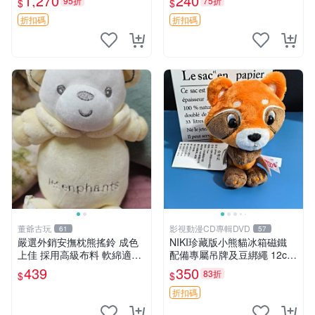
1,270
240
95折
75折
$
$
換。全新品相收藏推薦。 裸
熊 毛絨玩具 收藏
折扣碼
折扣碼
董爺古玩
影視動漫CD專輯DVD
61
57
嚴選外銷安撫枕熊搖鈴 成色
NIKI珍藏版小熊貓冰箱磁鐵
上佳 採用高級布料 軟綿適合
配備專屬吊牌及豆綁繩 12cm
收藏 安心選購 安撫枕 熊玩具
廢品嚴選 好評推薦 小熊貓冰
439
350
83折
$
$
搖鈴
箱貼 磁鐵掛件 冰箱飾品
折扣碼