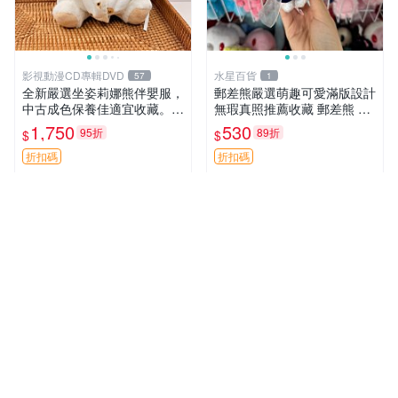
影視動漫CD專輯DVD
水星百貨
57
1
全新嚴選坐姿莉娜熊伴嬰服，
郵差熊嚴選萌趣可愛滿版設計
中古成色保養佳適宜收藏。無
無瑕真照推薦收藏 郵差熊 熊
盒子但品質完好，快速出貨。
抱枕 紅薯啵啵間
1,750
530
95折
89折
$
$
建議入手！ 中古 玩偶 滬漫
折扣碼
折扣碼