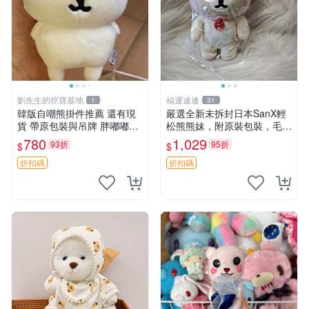
劉先生的挖寶基地
福運連連
1
31
韓版自嘲熊掛件推薦 還有現
嚴選全新未拆封日本SanX輕
貨 帶原包裝與吊牌 胖嘟嘟超
松熊熊妹，附原裝包裝，毛絨
可愛 毛絨手感佳 小熊掛件 自
質地極佳，細膩可愛，推薦收
780
1,029
93折
95折
$
$
嘲抱枕 小熊抱枕
藏兼送禮，適合女性好友或家
人，限量釋出。鬆熊、熊玩
折扣碼
折扣碼
偶、收藏品