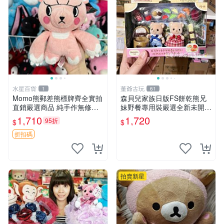
水星百貨
董爺古玩
1
61
Momo熊郵差熊標牌齊全實拍
森貝兒家族日版FS餅乾熊兄
直銷嚴選商品 純手作無修圖
妹野餐專用裝嚴選全新未開
可收藏 郵差熊 Momo熊 標牌
封，包含兩組大童款紙盒裝，
1,710
1,720
95折
$
$
商品
適合收藏與分享。 餅乾熊兄
妹、野餐、收藏
折扣碼
拍賣新星