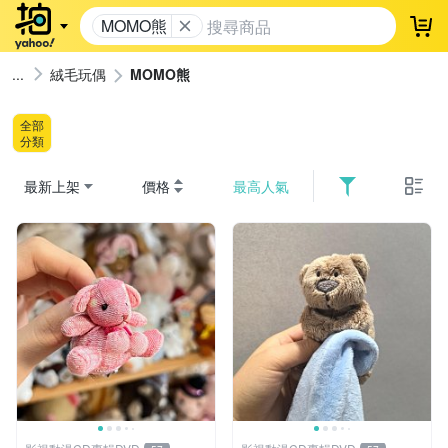
MOMO熊
登
絨毛玩偶
MOMO熊
全部
分類
最新上架
價格
最高人氣