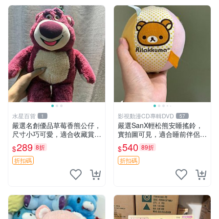
水星百貨
影視動漫CD專輯DVD
1
57
嚴選名創優品草莓香熊公仔，
嚴選SanX輕松熊安睡搖鈴，
尺寸小巧可愛，適合收藏賞玩
實拍圖可見，適合睡前伴侶，
30cm 玩具 公仔 草莓熊
Picks安撫好物 0325 懸吊 電
289
540
8折
89折
$
$
腦
折扣碼
折扣碼