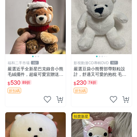
福和二手市場
影視動漫CD專輯DVD
32
57
嚴選近乎全新星巴克錄音小熊
嚴選豆袋小熊臀部帶顆粒設
毛絨擺件，超級可愛宜贈送掛
計，舒適又可愛的抱枕 毛絨
飾 錄音小熊 毛絨擺件 贈品
抱枕、臀部按摩、坐墊
530
230
89折
74折
$
$
折扣碼
折扣碼
拍賣新星