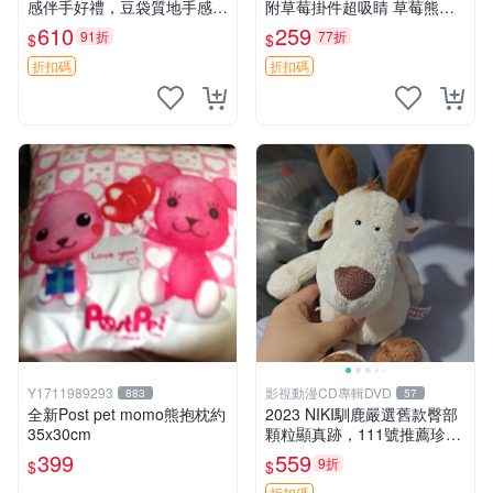
感伴手好禮，豆袋質地手感
附草莓掛件超吸睛 草莓熊手
佳，抱枕小熊 recom 推薦 白
提包 草莓掛件 可愛portunes
610
259
91折
77折
$
$
色豆袋 玩具
e
折扣碼
折扣碼
Y1711989293
影視動漫CD專輯DVD
883
57
全新Post pet momo熊抱枕約
2023 NIKI馴鹿嚴選舊款臀部
35x30cm
顆粒顯真跡，111號推薦珍藏
品 馴鹿 舊款 尾巴顆粒
399
559
9折
$
$
折扣碼