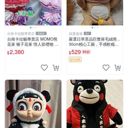
台南卡拉貓專賣店
福運連連
5902
31
台南卡拉貓專賣店 MOMO熊
嚴選日單景品巨蟹座毛絨熊，
花束 猴子花束 情人節禮物 二
30cm精心工藝，手感軟糯推
選一 可繡字 可今天寄明天到
薦收藏送人 巨蟹座 毛絨玩具
2,380
529
89折
$
$
精緻做工
折扣碼