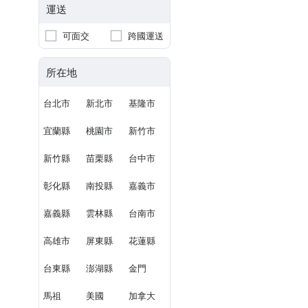
運送
可面交
跨國運送
所在地
台北市
新北市
基隆市
宜蘭縣
桃園市
新竹市
新竹縣
苗栗縣
台中市
彰化縣
南投縣
嘉義市
嘉義縣
雲林縣
台南市
高雄市
屏東縣
花蓮縣
台東縣
澎湖縣
金門
馬祖
美國
加拿大