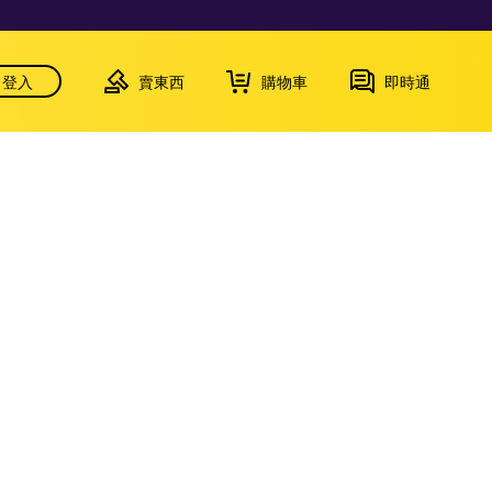
登入
賣東西
購物車
即時通