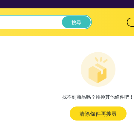
搜尋
找不到商品嗎？換換其他條件吧！
清除條件再搜尋