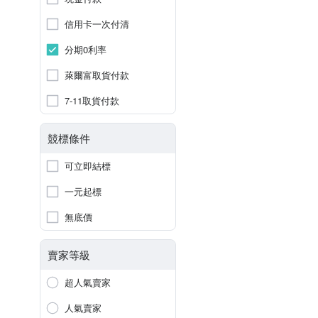
信用卡一次付清
分期0利率
萊爾富取貨付款
7-11取貨付款
競標條件
可立即結標
一元起標
無底價
賣家等級
超人氣賣家
人氣賣家