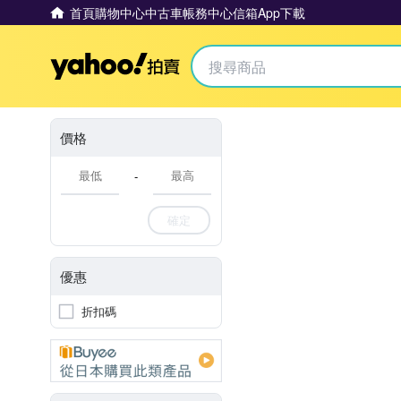
首頁
購物中心
中古車
帳務中心
信箱
App下載
Yahoo拍賣
價格
-
確定
優惠
折扣碼